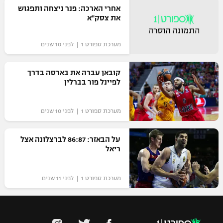
אחרי הארכה: פנר ניצחה ותפגוש
רשיון להקרנה פומבית לבית עסק
את צסק"א
הצטרפות לחבילת הערוצים
מערכת ספורט 1 | לפני 10 שנים
לוח דרושים – ג'ובנט
קובאן עברה את בארסה בדרך
לפיינל פור בברלין
תגיות
המגזין
מערכת ספורט 1 | לפני 10 שנים
על הבאזר: 86:87 לברצלונה אצל
ריאל
מערכת ספורט 1 | לפני 11 שנים