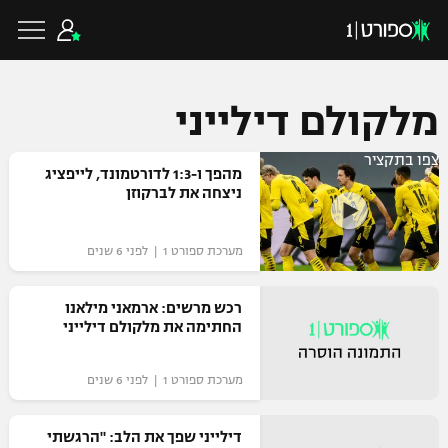
מלקולם דילייני
צפו בתקציר
כדורגל ישראלי
מהפך ו-1:3 לדורטמונד, לייפציג
ניצחה את לברקוזן
ליגת העל
כדורגל עולמי
מערכת ספורט 1 | לפני 6 שנים
ליגה לאומית
ליגת האלופות
רכש מרשים: ארמאני מילאנו
כדורסל ישראלי
החתימה את מלקולם דילייני
גביע הטוטו
ליגה אירופית
ליגת ווינר סל
ליגיונרים
כדורסל עולמי
מערכת ספורט 1 | לפני 6 שנים
ליגה אנגלית
ליגה לאומית
גביע המדינה
דילייני שפך את הלב: "הרגשתי
NBA
ליגה גרמנית
ענפים נוספים