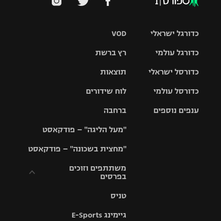
כדורגל ישראלי
VOD
כדורגל עולמי
רץ ברשת
ליגת העל
כדורסל ישראלי
תוצאות
ליגת
ליגה לאומית
האלופות
כדורסל עולמי
לוח שידורים
ליגת ווינר
סל
גביע הטוטו
ענפים נוספים
ברחבה
ליגה
NBA
אירופית
"מעל הליגה" – פודקאסט
ליגה לאומית
ליגיונרים
טניס
יורוליג
ליגה אנגלית
"מחצית בשכונה" – פודקאסט
כדורסל נשים
גביע המדינה
כדוריד
יורוקאפ
ליגה גרמנית
משתתפים וזוכים
בפרסים
מכבי תל
נבחרת
כדורעף
אביב
ישראל
ליגה
טניס
ספרדית
תקנון משתתפים
שחייה
הפועל חולון
מכבי חיפה
וזוכים בפרסים
גיימינג E-Sports