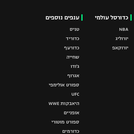
כדורסל עולמי
ענפים נוספים
NBA
טניס
יורוליג
כדוריד
יורוקאפ
כדורעף
שחייה
ג'ודו
אגרוף
ספורט אולימפי
UFC
היאבקות WWE
אופניים
ספורט מוטורי
כדורמים