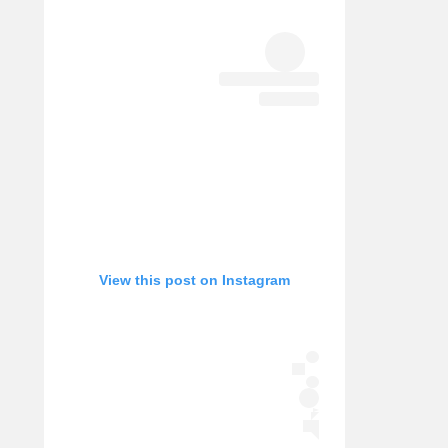
אופניים
ספורט מוטורי
כדורמים
פוטבול אמריקאי NFL
בייסבול MLB
ספורט אתגרי
ואקסטרים
אומנויות לחימה
גיימינג E-Sports
View this post on Instagram