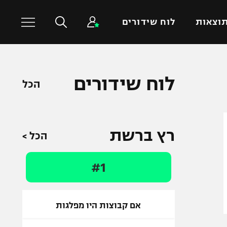
וצאות
לוח שידורים
כדורסל עולמי
ענפים נוספים
לוח שידורים
הכל
NBA
טניס
יורוליג
כדוריד
יורוקאפ
כדורעף
רץ ברשת
הכל >
שחייה
ג'ודו
#1
אגרוף
ספורט אולימפי
UFC
אם קבוצות היו מפלגות
היאבקות WWE