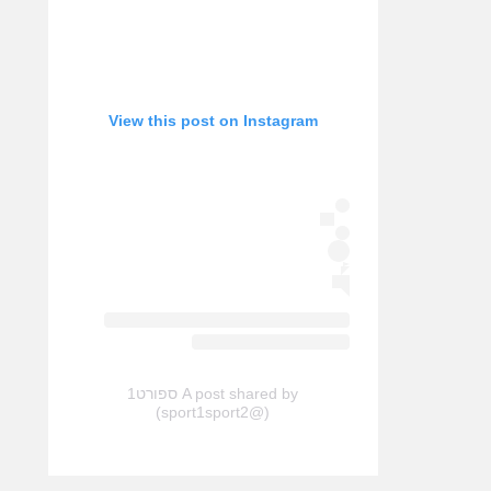
View this post on Instagram
A post shared by ספורט1
(@sport1sport2)