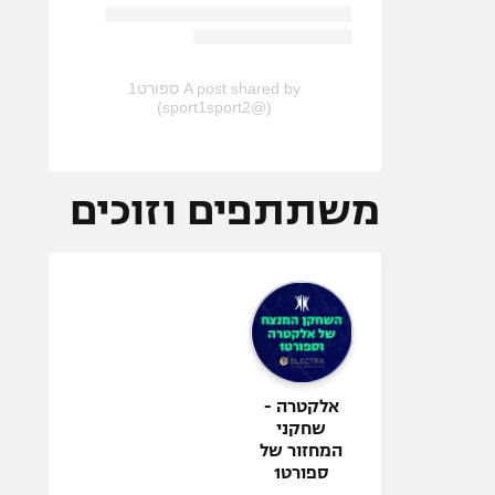
A post shared by ספורט1
(@sport1sport2)
משתתפים וזוכים
אלקטרה -
שחקני
המחזור של
ספורט1