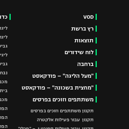
VOD
כדו
רץ ברשת
ליגת
ליגה
תוצאות
גביע
לוח שידורים
ליגי
ברחבה
גביע
נבחר
"מעל הליגה" – פודקאסט
מכבי
"מחצית בשכונה" – פודקאסט
בית"
משתתפים וזוכים בפרסים
מכבי
הפוע
תקנון משתתפים וזוכים בפרסים
הפוע
תקנון עבור פעילות אלקטרה
הפוע
תקנון עבור פעילות ספורט 1 – "מרלן"