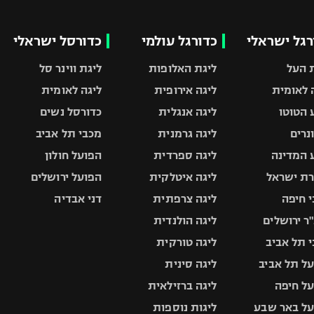
רגל ישראלי
כדורגל עולמי
כדורסל ישראלי
 העל
ליגת האלופות
ליגת ווינר סל
 לאומית
ליגה אירופית
ליגה לאומית
 הטוטו
ליגה אנגלית
כדורסל נשים
ונרים
ליגה גרמנית
מכבי תל אביב
 המדינה
ליגה ספרדית
הפועל חולון
ת ישראל
ליגה איטלקית
הפועל ירושלים
 חיפה
ליגה צרפתית
דני אבדיה
ר ירושלים
ליגה הולנדית
 תל אביב
ליגה טורקית
ל תל אביב
ליגה סינית
ל חיפה
ליגה ברזילאית
ל באר שבע
ליגות נוספות