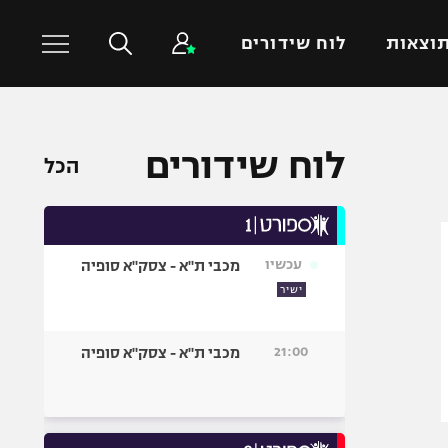
וצאות
לוח שידורים
כדורסל עולמי
ענפים נוספים
לוח שידורים
הכל
NBA
טניס
יורוליג
כדוריד
יורוקאפ
כדורעף
עכשיו
מכבי ת"א - צסק"א סופיה
שחייה
ישיר
ג'ודו
אגרוף
21:00
מכבי ת"א - צסק"א סופיה
ספורט אולימפי
UFC
היאבקות WWE