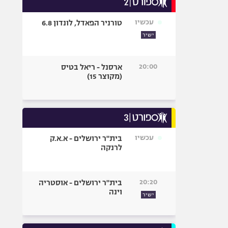
אופניים
עכשיו
טורניר הפאדל, לונדון 6.8
ספורט מוטורי
ישיר
כדורמים
פוטבול אמריקאי NFL
20:00
ארסנל - ריאל בטיס
בייסבול MLB
(מקוצר 15)
ספורט אתגרי
ואקסטרים
אומנויות לחימה
גיימינג E-Sports
עכשיו
בית"ר ירושלים - א.א.ק
לרנקה
20:20
בית"ר ירושלים - אוסטריה
וינה
ישיר