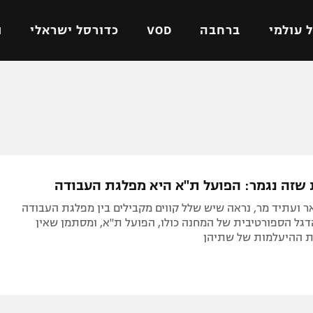
 עולמי
ברחבה
VOD
כדורסל ישראלי
ת
ל ישראלי
כדורגל עולמי
כדורסל ישראלי
על
ליגת האלופות
ליגת ווינר סל
אומית
ליגה אירופית
ליגה לאומית
וטו
ליגה אנגלית
כדורסל נשים
ת שזה נגמר: הפועל ת"א היא מפלגת העבודה
ים
ליגה גרמנית
מכבי תל אביב
 ועתיד מר, נראה שיש שלל קווים מקבילים בין מפלגת העבודה
מדינה
ליגה ספרדית
הפועל חולון
דגל הספורטיבית של המחנה כולו, הפועל ת"א, ומסתמן שאין
ת ההיעלמות של שתיהן
ישראל
ליגה איטלקית
הפועל ירושלים
יפה
ליגה צרפתית
דני אבדיה
רושלים
ליגה הולנדית
ל אביב
ליגה טורקית