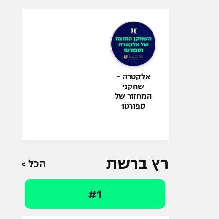
אלקטרה -
שחקני
המחזור של
ספורט1
רץ ברשת
הכל >
#1