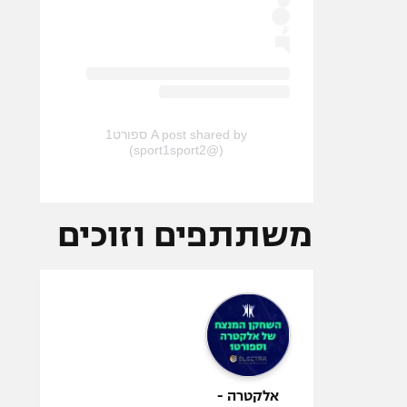
A post shared by ספורט1
(@sport1sport2)
משתתפים וזוכים
אלקטרה -