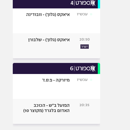
עכשיו
איאקס (גלוך) - וובודינה
20:50
איאקס (גלוך) - שלבורן
ישיר
עכשיו
מיורקה - פ.ס.ז'
20:35
הפועל ב"ש - הכוכב
האדום בלגרד (מקוצר 10)