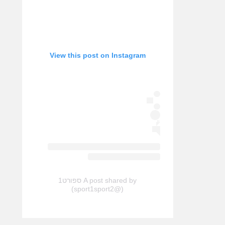
View this post on Instagram
A post shared by ספורט1
(@sport1sport2)