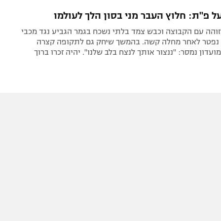
תל אביב
ליגה סינית
ל פ"ת: חלוץ העבר מני בסון הלך לעולמו
חיפה
ליגה ברזילאית
והה עם הקבוצה וכבש צמד בלתי נשכח בגמר הגביע נגד מכבי
באר שבע
ליגות נוספות
"א ב-1992, נפטר לאחר מחלה קשה. בהמשך שיחק גם לתקופה קצרה
עדון נמסר: "ננצור אותך לנצח בלב שלנו". יהיה זכרו ברוך
תניה
דה