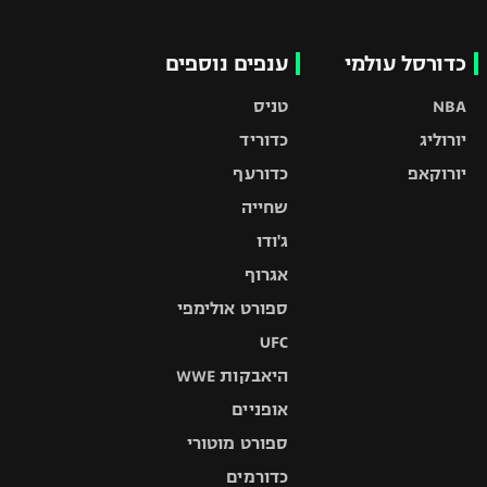
כדורסל עולמי
ענפים נוספים
NBA
טניס
יורוליג
כדוריד
יורוקאפ
כדורעף
שחייה
ג'ודו
אגרוף
ספורט אולימפי
UFC
היאבקות WWE
אופניים
ספורט מוטורי
כדורמים