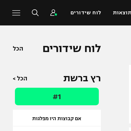
וצאות
לוח שידורים
כדורסל עולמי
ענפים נוספים
לוח שידורים
הכל
NBA
טניס
יורוליג
כדוריד
יורוקאפ
כדורעף
רץ ברשת
הכל >
שחייה
ג'ודו
#1
אגרוף
ספורט אולימפי
UFC
אם קבוצות היו מפלגות
היאבקות WWE