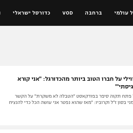
 עולמי
ברחבה
VOD
כדורסל ישראלי
ת
ל ישראלי
כדורגל עולמי
כדורסל ישראלי
על
ליגת האלופות
ליגת ווינר סל
אומית
ליגה אירופית
ליגה לאומית
וטו
ליגה אנגלית
כדורסל נשים
וילי על חברו הטוב ביותר מהכדורגל: "אני קורא
ים
ליגה גרמנית
מכבי תל אביב
יסתי'"
מדינה
ליגה ספרדית
הפועל חולון
פתח תקוה סיפר בפודקאסט "הטבלה לא משקרת" על הקשר
ישראל
ליגה איטלקית
הפועל ירושלים
ני בסון ז"ל וקרוביו: "מאז שהוא נפטר אני עושה הכל כדי להנציח
יפה
ליגה צרפתית
דני אבדיה
רושלים
ליגה הולנדית
ל אביב
ליגה טורקית