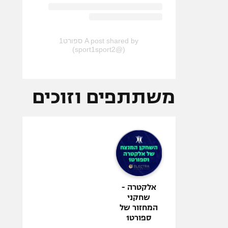
A post shared by ספורט1
(@sport1sport2)
משתתפים וזוכים
אלקטרה -
שחקני
המחזור של
ספורט1