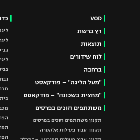
VOD
כדו
רץ ברשת
ליגת
ליגה
תוצאות
גביע
לוח שידורים
ליגי
ברחבה
גביע
נבחר
"מעל הליגה" – פודקאסט
מכבי
"מחצית בשכונה" – פודקאסט
בית"
משתתפים וזוכים בפרסים
מכבי
הפוע
תקנון משתתפים וזוכים בפרסים
הפוע
תקנון עבור פעילות אלקטרה
הפוע
תקנון עבור פעילות ספורט 1 – "מרלן"