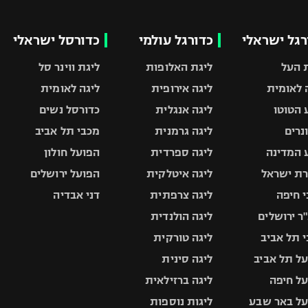
רגל ישראלי
כדורגל עולמי
כדורסל ישראלי
 העל
ליגת האלופות
ליגת ווינר סל
 לאומית
ליגה אירופית
ליגה לאומית
 הטוטו
ליגה אנגלית
כדורסל נשים
ונרים
ליגה גרמנית
מכבי תל אביב
 המדינה
ליגה ספרדית
הפועל חולון
ת ישראל
ליגה איטלקית
הפועל ירושלים
 חיפה
ליגה צרפתית
דני אבדיה
ר ירושלים
ליגה הולנדית
 תל אביב
ליגה טורקית
ל תל אביב
ליגה סינית
ל חיפה
ליגה ברזילאית
ל באר שבע
ליגות נוספות