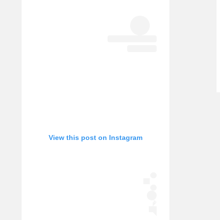
אופניים
ספורט מוטורי
כדורמים
פוטבול אמריקאי NFL
בייסבול MLB
ספורט אתגרי
ואקסטרים
אומנויות לחימה
גיימינג E-Sports
View this post on Instagram