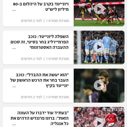
ויונייטד בקרב על היהלום ב-80
מיליון ליש"ט
מערכת ספורט 1 | לפני 2 חודשים
השפלה ליונייטד: כוכב
הפרמיירליג בחר בסיטי, זה סכום
ההעברה האסטרונומי
מערכת ספורט 1 | לפני 2 חודשים
"הוא יעשה את ההבדל": כוכב
העבר בחר את הרכש הראשון של
יונייטד בקיץ
מערכת ספורט 1 | לפני 2 חודשים
צפו בתקציר
"בעתיד עוד ידברו על העונה
הזאת": ברונו פרננדש הדהים את
כל אנגליה