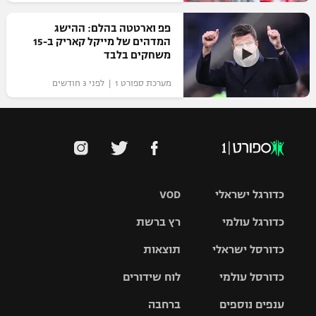
פפ וארטטה בהלם: ההישג
המדהים של מייקל קאריק ב-15
משחקים בלבד
מערכת ספורט 1 | לפני 3 חודשים
כדורגל ישראלי
VOD
כדורגל עולמי
רץ ברשת
ליגת העל
כדורסל ישראלי
תוצאות
ליגת
ליגה לאומית
האלופות
כדורסל עולמי
לוח שידורים
ליגת ווינר
סל
גביע הטוטו
ענפים נוספים
ברחבה
ליגה
NBA