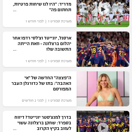
מדריד: "היו לנו שיחות פרטיות,
כדורסל נשים
נבחרת ישראל
תחתום פה"
יורוליג
ליגה ספרדית
טניס
VOD
מכבי תל אביב
מכבי חיפה
מערכת ספורט 1 | לפני חודש 1
יורוקאפ
ליגה איטלקית
כדוריד
הפועל חולון
בית"ר ירושלים
ארסנל, יונייטד וצ'לסי רדפו אחר
רץ ברשת
ליגה צרפתית
יהלום ברצלונה - וזאת הייתה
כדורעף
הפועל ירושלים
התשובה שלו
מכבי תל אביב
ליגה הולנדית
שחייה
תוצאות
מערכת ספורט 1 | לפני חודש 1
דני אבדיה
הפועל תל אביב
ליגה טורקית
ג'ודו
ה"פצצה" החדשה של "אי
הפועל חיפה
לוח שידורים
האהבה": בתו של כדורגלן העבר
ליגה סינית
אגרוף
המפורסם
הפועל באר שבע
ליגה ברזילאית
ברחבה
מערכת ספורט 1 | לפני 2 חודשים
ספורט אולימפי
מכבי נתניה
ליגות נוספות
UFC
בדרך למנצ'סטר יונייטד? דיווח
"מעל הליגה" – פודקאסט
בני יהודה
בספרד: שחקן ברצלונה עשוי
לעזוב בקיץ הקרוב
היאבקות WWE