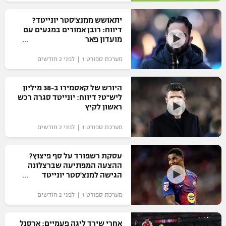
רשיון להקרנה פומבית לבית עסק
יתאושש ממנצ'סטר יונייטד?
דיווח: רובן אמורים במגעים עם
הצטרפות לחבילת הערוצים
מועדון פאר
מערכת ספורט 1 | לפני 2 חודשים
לוח דרושים – ג'ובנט
תגיות
היורש של קאסמירו ב-38 מיליון
ליש"ט? דיווח: יונייטד סגרה רכש
ראשון לקיץ
המגזין
מערכת ספורט 1 | לפני 2 חודשים
עסקת רשפורד על סף פיצוץ?
ההצעה המפתיעה שברצלונה
הגישה למנצ'סטר יונייטד
מערכת ספורט 1 | לפני 2 חודשים
אחרי שירד ליגה פעמיים: ארסנל