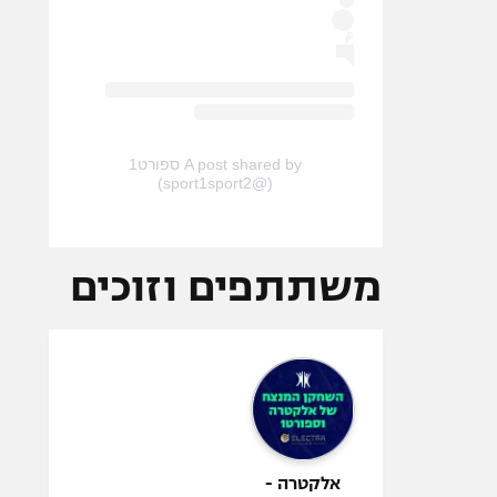
A post shared by ספורט1
(@sport1sport2)
משתתפים וזוכים
אלקטרה -