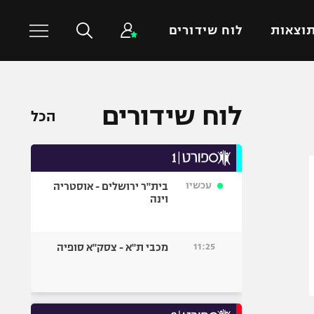
וצאות
לוח שידורים
כדורסל עולמי
ענפים נוספים
לוח שידורים
הכל
NBA
טניס
יורוליג
כדוריד
יורוקאפ
כדורעף
עכשיו
בית"ר ירושלים - אוסטריה
שחייה
וינה
ג'ודו
אגרוף
11:25
מכבי ת"א - צסק"א סופיה
ספורט אולימפי
UFC
היאבקות WWE