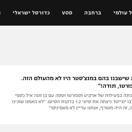
 עולמי
ברחבה
VOD
כדורסל ישראלי
ת
ל ישראלי
כדורגל עולמי
כדורסל ישראלי
על
ליגת האלופות
ליגת ווינר סל
אומית
ליגה אירופית
ליגה לאומית
וטו
ליגה אנגלית
כדורסל נשים
שישבנו בהם במנצ'סטר היו לא מהעולם הזה.
ים
ליגה גרמנית
מכבי תל אביב
תודה!"
מדינה
ליגה ספרדית
הפועל חולון
מאיה מלצר זכתה בפעילות של ארקיע וספורט1 וטסה עם בן זוגה איל כספי
ישראל
ליגה איטלקית
הפועל ירושלים
לדרבי הגדול בו יונייטד ניצחה את סיטי 1:2 בדקות הסיום: "לא האמנו שזכינו
, זה היה מטורף, אנחנו עדיין לא מאמינים!"
יפה
ליגה צרפתית
דני אבדיה
רושלים
ליגה הולנדית
ל אביב
ליגה טורקית