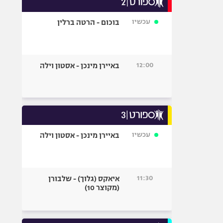
אופניים
עכשיו
בוכום - הרטה ברלין
ספורט מוטורי
כדורמים
פוטבול אמריקאי NFL
12:00
באיירן מינכן - אסטון וילה
בייסבול MLB
ספורט אתגרי
ואקסטרים
אומנויות לחימה
גיימינג E-Sports
עכשיו
באיירן מינכן - אסטון וילה
11:30
איאקס (גלוך) - שלבורן
(מקוצר 10)