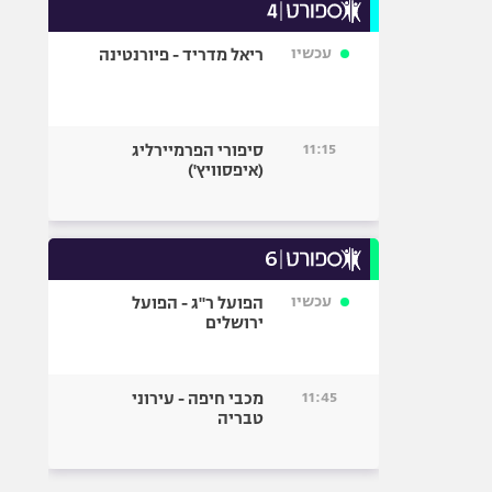
עכשיו
ריאל מדריד - פיורנטינה
11:15
סיפורי הפרמיירליג
(איפסוויץ')
עכשיו
הפועל ר"ג - הפועל
ירושלים
11:45
מכבי חיפה - עירוני
טבריה