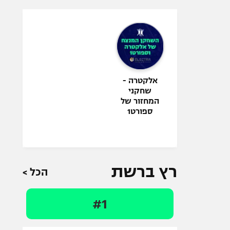
אלקטרה -
שחקני
המחזור של
ספורט1
רץ ברשת
הכל >
#1