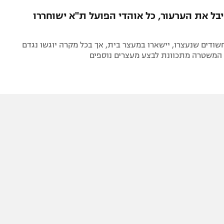
תל אביב
ליגה סינית
בל את הערעור, כל אוהדי הפועל ת"א ישוחררו
חיפה
ליגה ברזילאית
באר שבע
ליגות נוספות
 מ-24 החשודים שנעצרו, יישארו במעצר בית, אך בכל מקרה יוגשו נגדם
תניה
 המשטרה מתכוונת לבצע מעצרים נוספים
דה