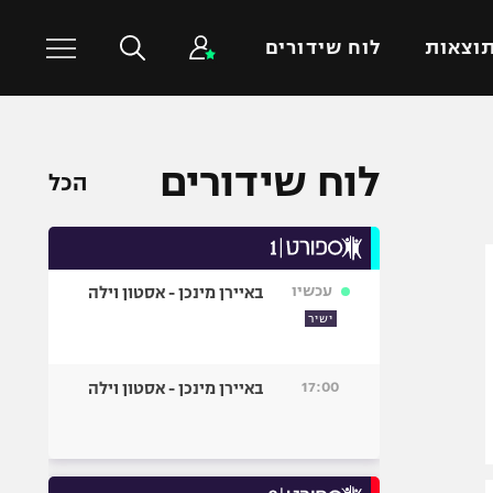
וצאות
לוח שידורים
כדורסל עולמי
ענפים נוספים
לוח שידורים
הכל
NBA
טניס
יורוליג
כדוריד
יורוקאפ
כדורעף
עכשיו
באיירן מינכן - אסטון וילה
שחייה
ישיר
ג'ודו
אגרוף
17:00
באיירן מינכן - אסטון וילה
ספורט אולימפי
UFC
היאבקות WWE