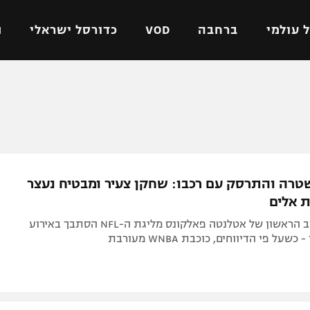
 עולמי
ברחבה
VOD
כדורסל ישראלי
ת
ל ישראלי
כדורגל עולמי
כדורסל ישראלי
על
ליגת האלופות
ליגת ווינר סל
אומית
ליגה אירופית
ליגה לאומית
וטו
ליגה אנגלית
כדורסל נשים
רה והתרסק עם רכבו: שחקן צעיר ומבטיח נעצר
ים
ליגה גרמנית
מכבי תל אביב
ת אלים
מדינה
ליגה ספרדית
הפועל חולון
בחירת הסיבוב הראשון של אטלנטה פאלקונס מליגת ה-NFL הסתבך באירוע
ישראל
ליגה איטלקית
הפועל ירושלים
על פי הדיווחים, כוכבת WNBA מעורבת
יפה
ליגה צרפתית
דני אבדיה
רושלים
ליגה הולנדית
ל אביב
ליגה טורקית