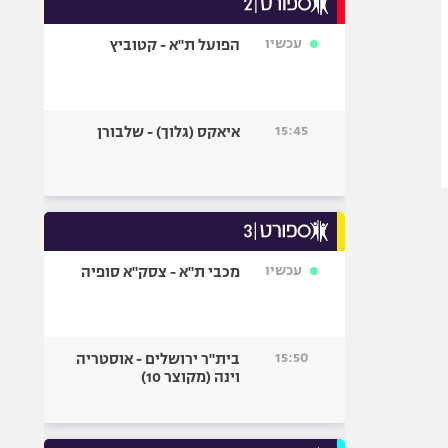
אופניים
עכשיו
הפועל ת"א - קטוביץ
ספורט מוטורי
כדורמים
פוטבול אמריקאי NFL
15:45
איאקס (גלוך) - שלבורן
בייסבול MLB
ספורט אתגרי
ואקסטרים
אומנויות לחימה
גיימינג E-Sports
עכשיו
מכבי ת"א - צסק"א סופיה
15:50
בית"ר ירושלים - אוסטריה
וינה (מקוצר 10)