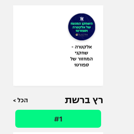
אלקטרה -
שחקני
המחזור של
ספורט1
רץ ברשת
הכל >
#1