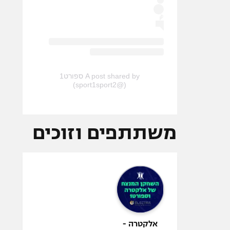
A post shared by ספורט1
(@sport1sport2)
משתתפים וזוכים
אלקטרה -