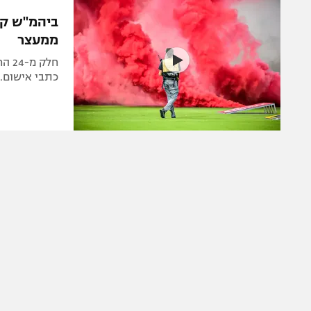
הפועל 
תקנון משתתפים וזוכים בפרסים
ביהמ"ש קי
הפועל 
ממעצר
תקנון עבור פעילות אלקטרה
הפועל 
תקנון עבור פעילות ספורט 1 – "מרלן"
חלק
מכבי נ
כתבי אישום.
טניס
בני יהו
גיימינג E-Sports
תנאי שימוש
מדיניות פרטיות
תקנון פעילות ספורט 1
רשיון להקרנה פומבית לבית עסק
הצטרפות לחבילת הערוצים
לוח דרושים – ג'ובנט
תגיות
המגזין