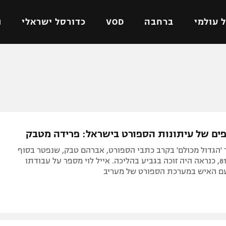
 עולמי
ברחבה
VOD
כדורסל ישראלי
ת
ל ישראלי
כדורגל עולמי
כדורסל ישראלי
על
ליגת האלופות
ליגת ווינר סל
אומית
ליגה אירופית
ליגה לאומית
וטו
ליגה אנגלית
כדורסל נשים
ים של עיתונות הספורט בישראל: פרידה מטבק
ים
ליגה גרמנית
מכבי תל אביב
'הגדול מכולם' בקרב כתבי הספורט, אברהם טבק, שנפטר בסוף
מדינה
ליגה ספרדית
הפועל חולון
השבוע בגיל 81, כנראה היה זוכה בגביע בהליכה. אייל לוי מספר על עבודתו
ם האיש במערכת הספורט של מעריב
ישראל
ליגה איטלקית
הפועל ירושלים
יפה
ליגה צרפתית
דני אבדיה
רושלים
ליגה הולנדית
ל אביב
ליגה טורקית