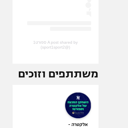
A post shared by ספורט1
(@sport1sport2)
משתתפים וזוכים
אלקטרה -