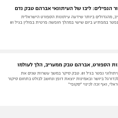
תל אביב
ליגה סינית
ר הנפילים: ליבו של העיתונאי אברהם טבק נדם
חיפה
ליגה ברזילאית
ב, מהגדולים ביותר שידעה עיתונות הספורט הישראלית
באר שבע
ליגות נוספות
פטר במפתיע ביום שישי במהלך חופשה פרטית בפולין בגיל 81
תניה
דה
ות הספורט, אברהם טבק ממעריב, הלך לעולמו
העיתונאי המיתולוגי נפטר בגיל 81. טבק סיקר במשך עשרות שנים את
ורגל ביושר ובאמינות יוצאת דופן ונחשב לבולט בתחום סיקור
לי, ואף זכה לכינוי "סקופי"