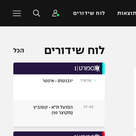
וצאות
לוח שידורים
כדורסל עולמי
ענפים נוספים
לוח שידורים
הכל
NBA
טניס
יורוליג
כדוריד
יורוקאפ
כדורעף
עכשיו
יובנטוס - אינטר
שחייה
ג'ודו
אגרוף
17:45
הפועל ת"א - קטוביץ
(מקוצר 10)
ספורט אולימפי
UFC
היאבקות WWE