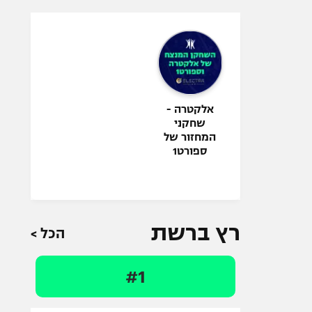
אלקטרה -
שחקני
המחזור של
ספורט1
רץ ברשת
הכל >
#1