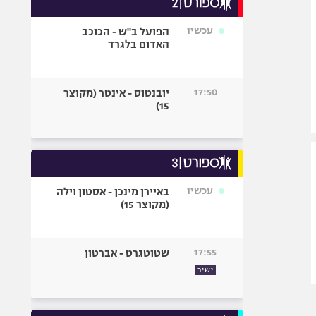
אופניים
עכשיו
הפועל ב"ש - הכוכב
ספורט מוטורי
האדום בלגרד
כדורמים
פוטבול אמריקאי NFL
17:50
יובנטוס - אינטר (מקוצר
בייסבול MLB
15)
ספורט אתגרי
ואקסטרים
אומנויות לחימה
גיימינג E-Sports
עכשיו
באיירן מינכן - אסטון וילה
(מקוצר 15)
17:55
שטוטגרט - אברטון
ישיר