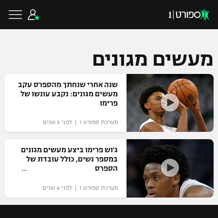
מעשים מגונים
כדורגל ישראלי
שנה אחרי שנחתך מהספרס עקב
מעשים מגונים: נקבע עונשו של
פרימו
ליגת העל
כדורגל עולמי
מערכת ספורט 1 | לפני 3 שנים
ליגה לאומית
ליגת האלופות
ג'וש פרימו ביצע מעשים מגונים
כדורסל ישראלי
במספר נשים, כולל עובדת של
גביע הטוטו
הספרס
ליגה אירופית
ליגת ווינר סל
ליגיונרים
כדורסל עולמי
מערכת ספורט 1 | לפני 4 שנים
ליגה אנגלית
ליגה לאומית
גביע המדינה
NBA
ליגה גרמנית
ענפים נוספים