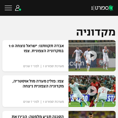
מקדוניה
כדורגל ישראלי
אבדה תקוותנו: ישראל נוצחה 1:0
במקדוניה הצפונית. צפו
ליגת העל
כדורגל עולמי
מערכת ספורט 1 | לפני 7 שנים
ליגה לאומית
ליגת האלופות
צפו: פולין מעדה מול אוסטריה,
כדורסל ישראלי
מקדוניה הצפונית ניצחה
גביע הטוטו
ליגה אירופית
ליגת ווינר סל
ליגיונרים
כדורסל עולמי
מערכת ספורט 1 | לפני 7 שנים
ליגה אנגלית
ליגה לאומית
גביע המדינה
NBA
הסכנה תגיע מלמטה: הכירו את
ליגה גרמנית
ענפים נוספים