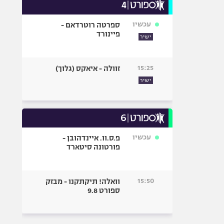
עכשיו
ספרטה רוטרדאם -
פיינורד
ישיר
15:25
זוולה - איאקס (גלוך)
ישיר
עכשיו
פ.ס.וו. איינדהובן -
פורטונה סיטארד
15:50
וואלה! תיקתקנו - מבזק
ספורט 9.8