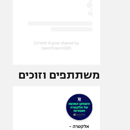
A post shared by ספורט1
(@sport1sport2)
משתתפים וזוכים
אלקטרה -