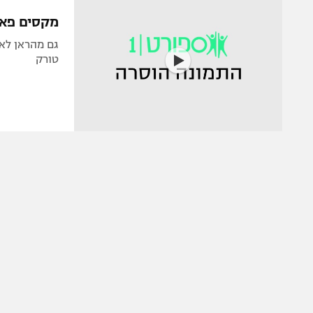
הפועל 
תקנון משתתפים וזוכים בפרסים
מקסים פאל
הפועל 
תקנון עבור פעילות אלקטרה
גם מהראן לאלה
הפועל 
טורק
תקנון עבור פעילות ספורט 1 – "מרלן"
מכבי נ
טניס
בני יהו
גיימינג E-Sports
תנאי שימוש
מדיניות פרטיות
תקנון פעילות ספורט 1
רשיון להקרנה פומבית לבית עסק
הצטרפות לחבילת הערוצים
לוח דרושים – ג'ובנט
תגיות
המגזין