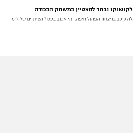
תל אביב
ליגה סינית
קושנקו נבחר למצטיין במשחק הבכורה
חיפה
ליגה ברזילאית
 כיכב בניצחון הפועל חיפה. ומי אכזב בעכו? הציוניים של ג'ימי
באר שבע
ליגות נוספות
תניה
דה