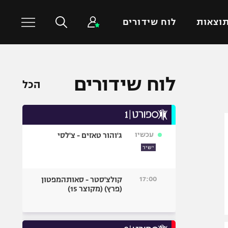
וצאות
לוח שידורים
כדורסל עולמי
ענפים נוספים
לוח שידורים
הכל
NBA
טניס
יורוליג
כדוריד
יורוקאפ
כדורעף
עכשיו
ג'והור טאזים - צ'לסי
שחייה
ישיר
ג'ודו
אגרוף
17:00
קולצ'סטר - סאותהמפטון
(פרץ) (מקוצר 15)
ספורט אולימפי
UFC
היאבקות WWE