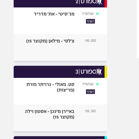
אופניים
עכשיו
מנ' סיטי - את' מדריד
ספורט מוטורי
ישיר
כדורמים
פוטבול אמריקאי NFL
16:00
צ'לסי - מילאן (מקוצר 15)
בייסבול MLB
ספורט אתגרי
ואקסטרים
אומנויות לחימה
גיימינג E-Sports
עכשיו
סט. פאולי - גרויתר פורת
(פריצות)
ישיר
16:30
באיירן מינכן - אסטון וילה
(מקוצר 15)