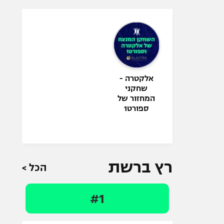
אלקטרה -
שחקני
המחזור של
ספורט1
רץ ברשת
הכל >
#1