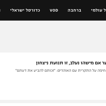
 עולמי
ברחבה
VOD
כדורסל ישראלי
ת
ל ישראלי
כדורגל עולמי
כדורסל ישראלי
על
ליגת האלופות
ליגת ווינר סל
אומית
ליגה אירופית
ליגה לאומית
וטו
ליגה אנגלית
כדורסל נשים
 אם מישהו נעלב, זו תנועת ניצחון
ים
ליגה גרמנית
מכבי תל אביב
חיפה על התקרית עם האוהדים: "זכותם להביע את דעתם"
מדינה
ליגה ספרדית
הפועל חולון
ישראל
ליגה איטלקית
הפועל ירושלים
יפה
ליגה צרפתית
דני אבדיה
רושלים
ליגה הולנדית
ל אביב
ליגה טורקית