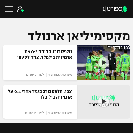
מקסימיליאן ארנולד
צפו בתקציר
כדורגל ישראלי
וולפסבורג הביסה 0:3 את
ארמיניה בילפלד, צמד לסטפן
ליגת העל
כדורגל עולמי
מערכת ספורט 1 | לפני 5 שנים
ליגה לאומית
ליגת האלופות
צפו: וולפסבורג בגמר אחרי 0:4 על
כדורסל ישראלי
ארמיניה ביליפלד
גביע הטוטו
ליגה אירופית
ליגת ווינר סל
ליגיונרים
כדורסל עולמי
מערכת ספורט 1 | לפני 11 שנים
ליגה אנגלית
ליגה לאומית
גביע המדינה
NBA
ליגה גרמנית
ענפים נוספים