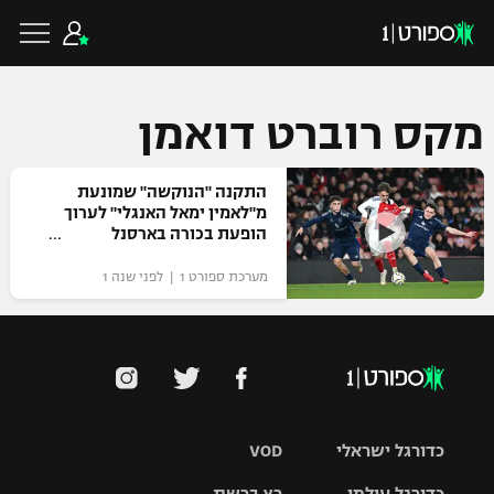
מקס רוברט דואמן
כדורגל ישראלי
התקנה "הנוקשה" שמונעת
מ"לאמין ימאל האנגלי" לערוך
הופעת בכורה בארסנל
ליגת העל
כדורגל עולמי
מערכת ספורט 1 | לפני שנה 1
ליגה לאומית
ליגת האלופות
כדורסל ישראלי
גביע הטוטו
ליגה אירופית
ליגת ווינר סל
ליגיונרים
כדורסל עולמי
ליגה אנגלית
כדורגל ישראלי
VOD
ליגה לאומית
גביע המדינה
NBA
ליגה גרמנית
ענפים נוספים
כדורגל עולמי
רץ ברשת