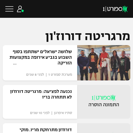
מרגריטה דורוז'ון
כדורגל ישראלי
שלושה ישראלים ישתתפו בסוף
השבוע בגביע אירופה במקצועות
הזריקה
ליגת העל
כדורגל עולמי
מערכת ספורט 1 | לפני 8 שנים
ליגה לאומית
ליגת האלופות
נכנעה לפציעה: מרגריטה דורוז'ון
כדורסל ישראלי
לא תתחרה בריו
גביע הטוטו
ליגה אירופית
ליגת ווינר סל
ליגיונרים
כדורסל עולמי
סתיו איפרגן | לפני 10 שנים
ליגה אנגלית
ליגה לאומית
גביע המדינה
דורוז'ון מתרחקת מריו. מוקי
NBA
ליגה גרמנית
ענפים נוספים