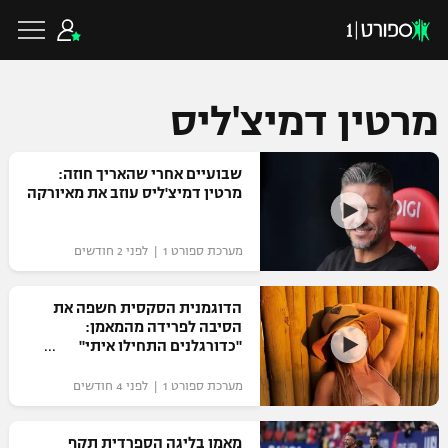
מרטין דמיצ'ליס
כדורגל ישראלי
שבועיים אחרי שהאריך חוזה:
מרטין דמיצ'ליס עוזב את מאיורקה
ליגת העל
כדורגל עולמי
מערכת ספורט 1 | לפני 2 חודשים
ליגה לאומית
ליגת האלופות
הדוגמנית הסקסית חשפה את
כדורסל ישראלי
הסיבה לפרידה מהמאמן:
גביע הטוטו
"כדורגלנים התחילו איתי"
ליגה אירופית
ליגת ווינר סל
ליגיונרים
כדורסל עולמי
מערכת ספורט 1 | לפני 4 חודשים
ליגה אנגלית
ליגה לאומית
גביע המדינה
NBA
מאמן בליגה הספרדית תקף
ליגה גרמנית
ענפים נוספים