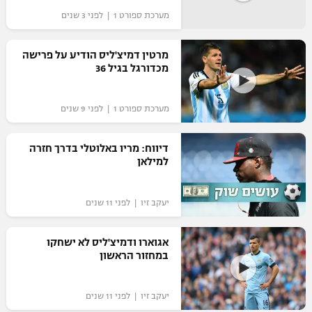
מערכת ספורט 1 | לפני 3 שנים
"מחצית בשכונה" – פודקאסט
אופניים
מרטין דמיצ'ליס הודיע על פרישה
ספורט מוטורי
משתתפים וזוכים בפרסים
מכדורגל בגיל 36
כדורמים
תקנון משתתפים וזוכים בפרסים
מערכת ספורט 1 | לפני 9 שנים
טניס
פוטבול אמריקאי NFL
תקנון עבור פעילות אלקטרה
דיווח: מריו באלוטלי בדרך חזרה
גיימינג E-Sports
למילאן
בייסבול MLB
תקנון עבור פעילות ספורט 1 – "מרלן"
ספורט אתגרי ואקסטרים
יעקב זיו | לפני 11 שנים
תנאי שימוש
אומנויות לחימה
אגוארו ודמיצ'ליס לא ישחקו
מדיניות פרטיות
במחזור הראשון
גיימינג E-Sports
תקנון פעילות ספורט 1
יעקב זיו | לפני 11 שנים