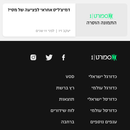
רשיון להקרנה פומבית לבית עסק
דמיצ'ליס אחראי לפציעה של מסי?
הצטרפות לחבילת הערוצים
יעקב זיו | לפני 11 שנים
לוח דרושים – ג'ובנט
תגיות
המגזין
כדורגל ישראלי
VOD
כדורגל עולמי
רץ ברשת
ליגת העל
כדורסל ישראלי
תוצאות
ליגת
ליגה לאומית
האלופות
כדורסל עולמי
לוח שידורים
ליגת ווינר
סל
גביע הטוטו
ענפים נוספים
ברחבה
ליגה
NBA
אירופית