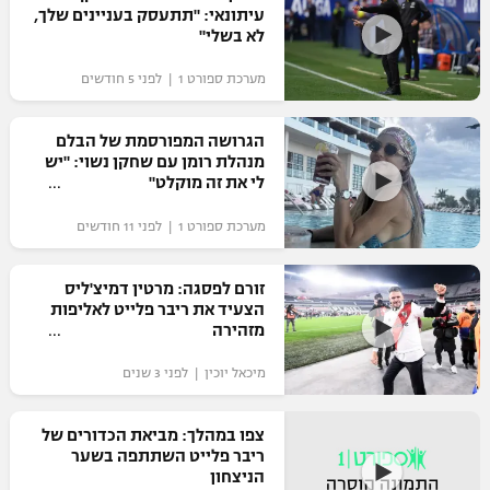
עיתונאי: "תתעסק בעניינים שלך,
כדורסל נשים
נבחרת ישראל
לא בשלי"
יורוליג
ליגה ספרדית
טניס
VOD
מכבי תל אביב
מכבי חיפה
מערכת ספורט 1 | לפני 5 חודשים
יורוקאפ
ליגה איטלקית
כדוריד
הפועל חולון
בית"ר ירושלים
הגרושה המפורסמת של הבלם
רץ ברשת
ליגה צרפתית
מנהלת רומן עם שחקן נשוי: "יש
כדורעף
הפועל ירושלים
לי את זה מוקלט"
מכבי תל אביב
ליגה הולנדית
שחייה
תוצאות
מערכת ספורט 1 | לפני 11 חודשים
דני אבדיה
הפועל תל אביב
ליגה טורקית
ג'ודו
זורם לפסגה: מרטין דמיצ'ליס
הפועל חיפה
לוח שידורים
הצעיד את ריבר פלייט לאליפות
ליגה סינית
אגרוף
מזהירה
הפועל באר שבע
ליגה ברזילאית
ברחבה
מיכאל יוכין | לפני 3 שנים
ספורט אולימפי
מכבי נתניה
ליגות נוספות
UFC
צפו במהלך: מביאת הכדורים של
"מעל הליגה" – פודקאסט
בני יהודה
ריבר פלייט השתתפה בשער
הניצחון
היאבקות WWE