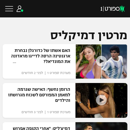
מרטין דמיקליס
כדורגל ישראלי
האם אשתו של כדורגלן נבחרת
ארגנטינה הרסה לדייגו מראדונה
את המונדיאל?
ליגת העל
כדורגל עולמי
מערכת ספורט 1 | לפני 2 חודשים
ליגה לאומית
ליגת האלופות
הרומן נחשף: האישה שגרמה
כדורסל ישראלי
למאמן המפורסם לשכוח מגרושתו
גביע הטוטו
והילדים
ליגה אירופית
ליגת ווינר סל
ליגיונרים
כדורסל עולמי
מערכת ספורט 1 | לפני 3 חודשים
ליגה אנגלית
ליגה לאומית
גביע המדינה
NBA
דמיצ'ליס: "אחרי הקופה אפרוש
ליגה גרמנית
ענפים נוספים