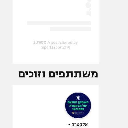
A post shared by ספורט1
(@sport1sport2)
משתתפים וזוכים
אלקטרה -