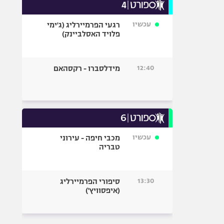
עכשיו
רגעי הפרמיירליג (ג'ימי
פלויד האסלביינק)
12:40
מידלסברו - רקסהאם
עכשיו
מכבי חיפה - עירוני
טבריה
13:30
סיפורי הפרמיירליג
(איפסוויץ')