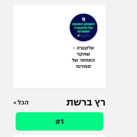
אלקטרה -
שחקני
המחזור של
ספורט1
רץ ברשת
הכל >
#1