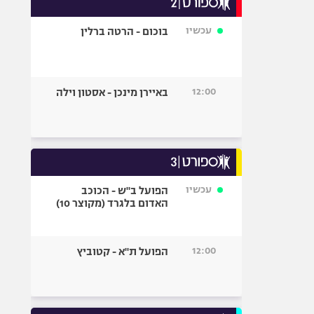
אופניים
עכשיו
בוכום - הרטה ברלין
ספורט מוטורי
כדורמים
פוטבול אמריקאי NFL
12:00
באיירן מינכן - אסטון וילה
בייסבול MLB
ספורט אתגרי
ואקסטרים
אומנויות לחימה
גיימינג E-Sports
עכשיו
הפועל ב"ש - הכוכב
האדום בלגרד (מקוצר 10)
12:00
הפועל ת"א - קטוביץ