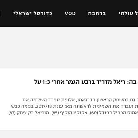
 עולמי
ברחבה
VOD
כדורסל ישראלי
ת
ל ישראלי
כדורגל עולמי
כדורסל ישראלי
על
ליגת האלופות
ליגת ווינר סל
אומית
ליגה אירופית
ליגה לאומית
וטו
ליגה אנגלית
כדורסל נשים
אל תזלזלו בה: ריאל מדריד ברבע הגמר אחרי 1:3 על
ים
ליגה גרמנית
מכבי תל אביב
מדינה
ליגה ספרדית
הפועל חולון
 גם במשחק הראשון בברגאמו, אלופת ספרד השלימה את
ישראל
ליגה איטלקית
הפועל ירושלים
המלאכה בבית ועברה את השמינית לראשונה מאז עונת 2017/18. בנזמה כבש
יפה
ליגה צרפתית
דני אבדיה
רושלים
ליגה הולנדית
ל אביב
ליגה טורקית