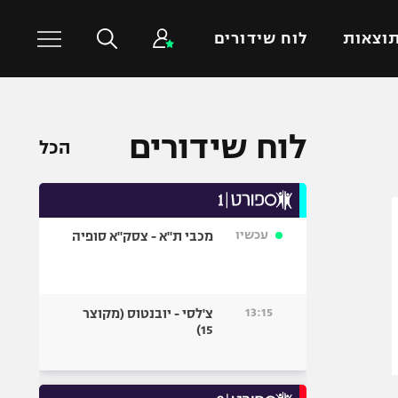
וצאות
לוח שידורים
כדורסל עולמי
ענפים נוספים
לוח שידורים
הכל
NBA
טניס
יורוליג
כדוריד
יורוקאפ
כדורעף
עכשיו
מכבי ת"א - צסק"א סופיה
שחייה
ג'ודו
אגרוף
13:15
צ'לסי - יובנטוס (מקוצר
15)
ספורט אולימפי
UFC
היאבקות WWE