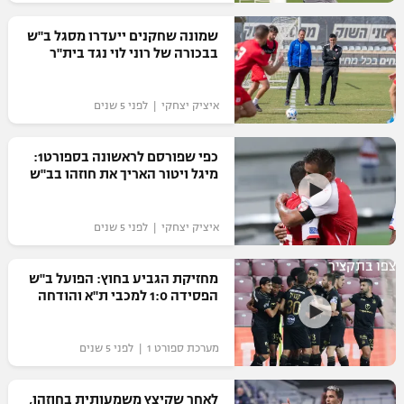
רשיון להקרנה פומבית לבית עסק
שמונה שחקנים ייעדרו מסגל ב"ש
בבכורה של רוני לוי נגד בית"ר
הצטרפות לחבילת הערוצים
איציק יצחקי | לפני 5 שנים
לוח דרושים – ג'ובנט
תגיות
כפי שפורסם לראשונה בספורט1:
מיגל ויטור האריך את חוזהו בב"ש
המגזין
איציק יצחקי | לפני 5 שנים
צפו בתקציר
מחזיקת הגביע בחוץ: הפועל ב"ש
הפסידה 1:0 למכבי ת"א והודחה
מערכת ספורט 1 | לפני 5 שנים
לאחר שקיצץ משמעותית בחוזהו,