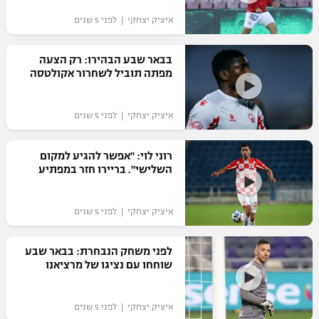
"מחצית בשכונה" – פודקאסט
איציק יצחקי | לפני 5 שנים
אופניים
בבאר שבע הבהירו: רק הצעה
ספורט מוטורי
משתתפים וזוכים בפרסים
מפתה תוביל לשחרור אקולטסה
כדורמים
תקנון משתתפים וזוכים בפרסים
טניס
איציק יצחקי | לפני 5 שנים
פוטבול אמריקאי NFL
תקנון עבור פעילות אלקטרה
רוני לוי: "אפשר להגיע למקום
גיימינג E-Sports
בייסבול MLB
השלישי". בריירו חזר במפתיע
תקנון עבור פעילות ספורט 1 – "מרלן"
ספורט אתגרי ואקסטרים
תנאי שימוש
איציק יצחקי | לפני 5 שנים
אומנויות לחימה
לפני משחק הנבחרת: בבאר שבע
מדיניות פרטיות
שוחחו עם נציגו של מרציאנו
גיימינג E-Sports
תקנון פעילות ספורט 1
איציק יצחקי | לפני 5 שנים