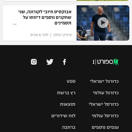
אבוקסיס חיובי לקורונה, שני
שחקנים נוספים דיווחו על
תסמינים
איציק יצחקי | לפני 6 שנים
כדורגל ישראלי
VOD
כדורגל עולמי
רץ ברשת
ליגת העל
כדורסל ישראלי
תוצאות
ליגת
ליגה לאומית
האלופות
כדורסל עולמי
לוח שידורים
ליגת ווינר
סל
גביע הטוטו
ענפים נוספים
ברחבה
ליגה
NBA