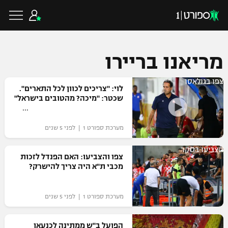
מריאנו בריירו
צפו בגולאסו
כדורגל ישראלי
לוי: "צריכים לכוון לכל התארים".
שכטר: "מיכה? מהטובים בישראל"
ליגת העל
כדורגל עולמי
מערכת ספורט 1 | לפני 5 שנים
ליגה לאומית
הצביעו בסקר
ליגת האלופות
צפו והצביעו: האם הפנדל לזכות
כדורסל ישראלי
מכבי ת"א היה צריך להישרק?
גביע הטוטו
ליגה אירופית
ליגת ווינר סל
ליגיונרים
כדורסל עולמי
מערכת ספורט 1 | לפני 5 שנים
ליגה אנגלית
ליגה לאומית
גביע המדינה
NBA
הפועל ב"ש ממתינה לכנעאן
ליגה גרמנית
ענפים נוספים