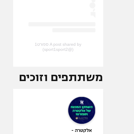
A post shared by ספורט1
(@sport1sport2)
משתתפים וזוכים
אלקטרה -