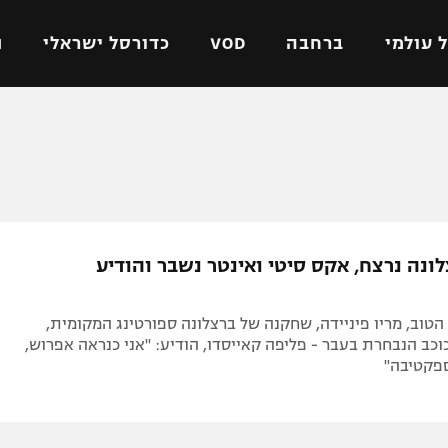
 עולמי
ברחבה
VOD
כדורסל ישראלי
ת
ל ישראלי
כדורגל עולמי
כדורסל ישראלי
על
ליגת האלופות
ליגת ווינר סל
אומית
ליגה אירופית
ליגה לאומית
וטו
ליגה אנגלית
כדורסל נשים
ונה נרצח, אקס סיטי ואינטר נשבר והודיע
ים
ליגה גרמנית
מכבי תל אביב
מדינה
ליגה ספרדית
הפועל חולון
טוב, מריו פיניידה, שחקנה של ברצלונה ספורטינג המקומית,
ישראל
ליגה איטלקית
הפועל ירושלים
כוכב הנבחרת בעבר - פליפה קאייסדו, הודיע: "אני כנראה אפרוש,
פקטיבה"
יפה
ליגה צרפתית
דני אבדיה
רושלים
ליגה הולנדית
ל אביב
ליגה טורקית