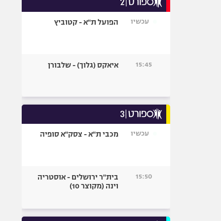
אופניים
עכשיו
הפועל ת"א - קטוביץ
ספורט מוטורי
כדורמים
פוטבול אמריקאי NFL
15:45
איאקס (גלוך) - שלבורן
בייסבול MLB
ספורט אתגרי
ואקסטרים
אומנויות לחימה
גיימינג E-Sports
עכשיו
מכבי ת"א - צסק"א סופיה
15:50
בית"ר ירושלים - אוסטריה
וינה (מקוצר 10)