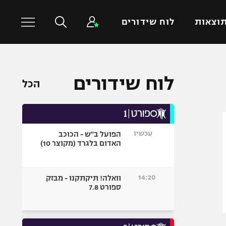
וצאות
לוח שידורים
כדורסל עולמי
ענפים נוספים
לוח שידורים
הכל
NBA
טניס
יורוליג
כדוריד
יורוקאפ
כדורעף
עכשיו
הפועל ב"ש - הכוכב
שחייה
האדום בלגרד (מקוצר 10)
ג'ודו
אגרוף
14:20
וואלה! תיקתקנו - מבזק
ספורט 7.8
ספורט אולימפי
UFC
היאבקות WWE