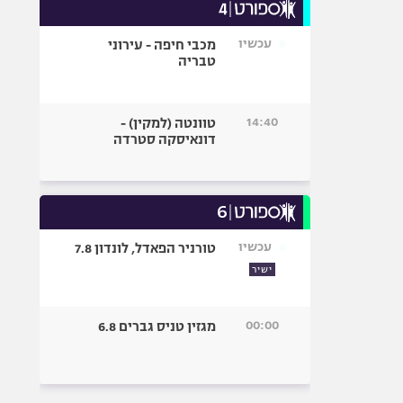
עכשיו
מכבי חיפה - עירוני
טבריה
14:40
טוונטה (למקין) -
דונאיסקה סטרדה
עכשיו
טורניר הפאדל, לונדון 7.8
ישיר
00:00
מגזין טניס גברים 6.8