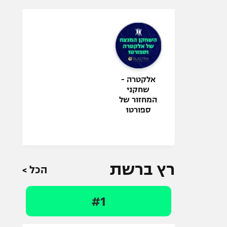
אלקטרה -
שחקני
המחזור של
ספורט1
רץ ברשת
הכל >
#1