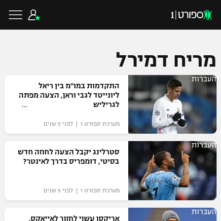
מריח דמירל
העברות
כדורגל ישראלי
התקדמות במו"מ בין ריאל
ליונייטד לגבי וראן, הצעה מפתה
לגריליש
ליגת העל
כדורגל עולמי
מערכת ספורט 1 | לפני 5 שנים
ליגה לאומית
העברות
ליגת האלופות
סטרלינג יקבל הצעה לחוזה חדש
כדורסל ישראלי
בסיטי, דומפריס בדרך לאינטר?
גביע הטוטו
ליגה אירופית
ליגת ווינר סל
ליגיונרים
כדורסל עולמי
מערכת ספורט 1 | לפני 5 שנים
ליגה אנגלית
ליגה לאומית
גביע המדינה
העברות
NBA
אריקסן עשוי לחזור לאייאקס,
ליגה גרמנית
ענפים נוספים