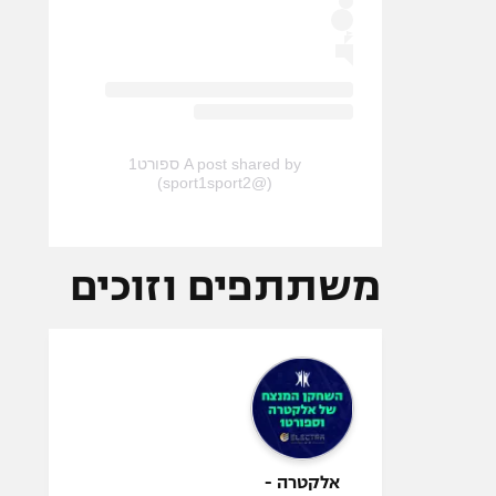
A post shared by ספורט1
(@sport1sport2)
משתתפים וזוכים
אלקטרה -