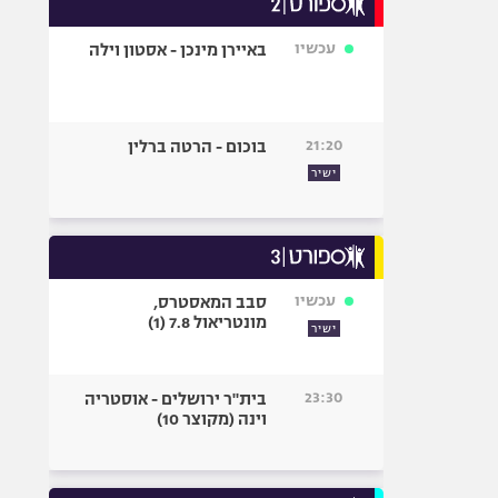
אופניים
עכשיו
באיירן מינכן - אסטון וילה
ספורט מוטורי
כדורמים
פוטבול אמריקאי NFL
21:20
בוכום - הרטה ברלין
בייסבול MLB
ישיר
ספורט אתגרי
ואקסטרים
אומנויות לחימה
גיימינג E-Sports
עכשיו
סבב המאסטרס,
מונטריאול 7.8 (1)
ישיר
23:30
בית"ר ירושלים - אוסטריה
וינה (מקוצר 10)