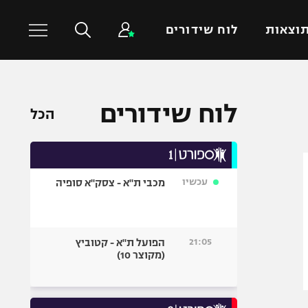
וצאות
לוח שידורים
כדורסל עולמי
ענפים נוספים
לוח שידורים
הכל
NBA
טניס
יורוליג
כדוריד
יורוקאפ
כדורעף
עכשיו
מכבי ת"א - צסק"א סופיה
שחייה
ג'ודו
אגרוף
21:05
הפועל ת"א - קטוביץ
(מקוצר 10)
ספורט אולימפי
UFC
היאבקות WWE