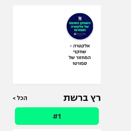
אלקטרה -
שחקני
המחזור של
ספורט1
רץ ברשת
הכל >
#1