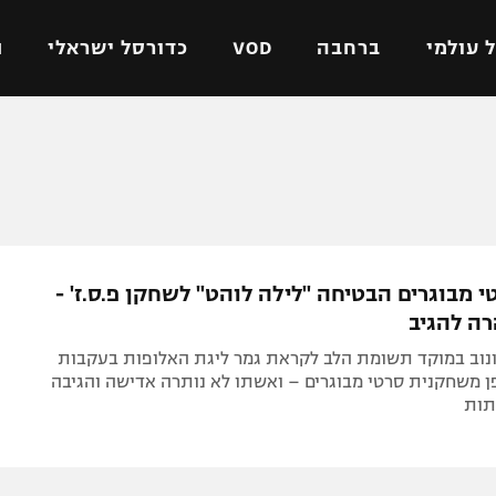
 עולמי
ברחבה
VOD
כדורסל ישראלי
ת
ל ישראלי
כדורגל עולמי
כדורסל ישראלי
על
ליגת האלופות
ליגת ווינר סל
אומית
ליגה אירופית
ליגה לאומית
וטו
ליגה אנגלית
כדורסל נשים
 מבוגרים הבטיחה "לילה לוהט" לשחקן פ.ס.ז' -
ים
ליגה גרמנית
מכבי תל אביב
ה להגיב
מדינה
ליגה ספרדית
הפועל חולון
נוב במוקד תשומת הלב לקראת גמר ליגת האלופות בעקבות
ישראל
ליגה איטלקית
הפועל ירושלים
ן משחקנית סרטי מבוגרים – ואשתו לא נותרה אדישה והגיבה
תות
יפה
ליגה צרפתית
דני אבדיה
רושלים
ליגה הולנדית
ל אביב
ליגה טורקית