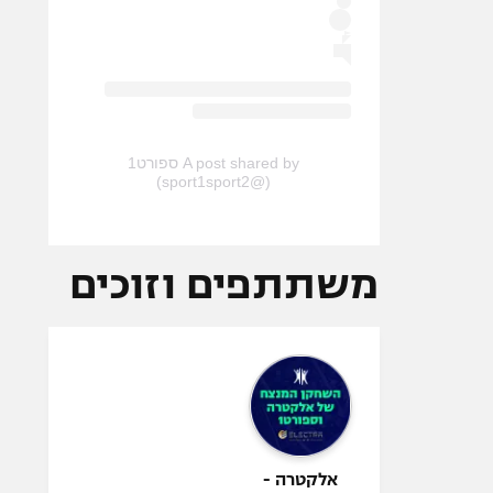
A post shared by ספורט1
(@sport1sport2)
משתתפים וזוכים
אלקטרה -