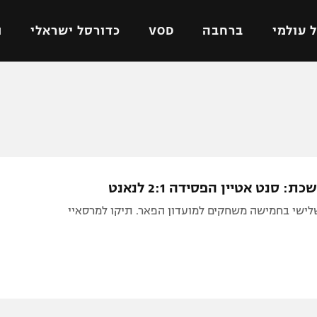
 עולמי
ברחבה
VOD
כדורסל ישראלי
ת
ל ישראלי
כדורגל עולמי
כדורסל ישראלי
על
ליגת האלופות
ליגת ווינר סל
אומית
ליגה אירופית
ליגה לאומית
וטו
ליגה אנגלית
כדורסל נשים
: סנט אטיין הפסידה 2:1 לנאנט
ים
ליגה גרמנית
מכבי תל אביב
לישי בחמישה משחקים למועדון הפאר. תיקו למרסאיי
מדינה
ליגה ספרדית
הפועל חולון
ישראל
ליגה איטלקית
הפועל ירושלים
יפה
ליגה צרפתית
דני אבדיה
רושלים
ליגה הולנדית
ל אביב
ליגה טורקית