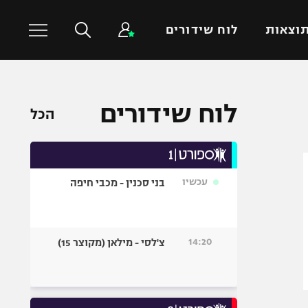
וצאות
לוח שידורים
כדורסל עולמי
ענפים נוספים
לוח שידורים
הכל
NBA
טניס
יורוליג
כדוריד
יורוקאפ
כדורעף
עכשיו
בני סכנין - מכבי חיפה
שחייה
ג'ודו
אגרוף
14:20
צ'לסי - מילאן (מקוצר 15)
ספורט אולימפי
UFC
היאבקות WWE