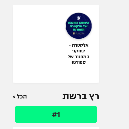
אלקטרה -
שחקני
המחזור של
ספורט1
רץ ברשת
הכל >
#1