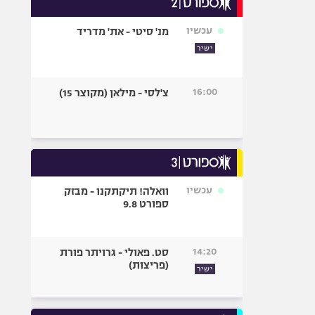
אופניים
עכשיו
מנ' סיטי - את' מדריד
ספורט מוטורי
ישיר
כדורמים
פוטבול אמריקאי NFL
16:00
צ'לסי - מילאן (מקוצר 15)
בייסבול MLB
ספורט אתגרי
ואקסטרים
אומנויות לחימה
גיימינג E-Sports
עכשיו
וואלה! תיקתקנו - מבזק
ספורט 9.8
14:20
סט. פאולי - גרויתר פורת
(פריצות)
ישיר