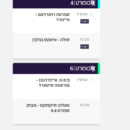
עכשיו
ספרטה רוטרדאם -
פיינורד
ישיר
15:25
זוולה - איאקס (גלוך)
ישיר
עכשיו
פ.ס.וו. איינדהובן -
פורטונה סיטארד
15:50
וואלה! תיקתקנו - מבזק
ספורט 9.8