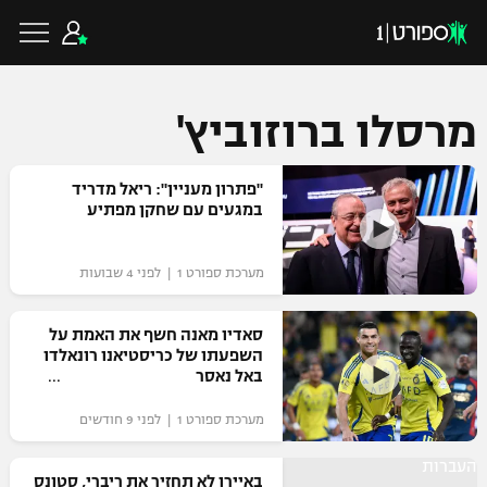
מרסלו ברוזוביץ'
כדורגל ישראלי
"פתרון מעניין": ריאל מדריד
במגעים עם שחקן מפתיע
ליגת העל
כדורגל עולמי
מערכת ספורט 1 | לפני 4 שבועות
ליגה לאומית
ליגת האלופות
סאדיו מאנה חשף את האמת על
כדורסל ישראלי
השפעתו של כריסטיאנו רונאלדו
גביע הטוטו
באל נאסר
ליגה אירופית
ליגת ווינר סל
ליגיונרים
כדורסל עולמי
מערכת ספורט 1 | לפני 9 חודשים
ליגה אנגלית
ליגה לאומית
גביע המדינה
העברות
NBA
באיירן לא תחזיר את ריברי, סטונס
ליגה גרמנית
ענפים נוספים