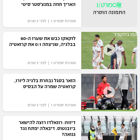
האריך חוזה במנצ'סטר סיטי
כדורסל נשים
נבחרת ישראל
יורוליג
ליגה ספרדית
טניס
VOD
מכבי תל אביב
מערכת ספורט 1 | לפני 5 שנים
מכבי חיפה
יורוקאפ
ליגה איטלקית
כדוריד
צפו בתקציר
הפועל חולון
בית"ר ירושלים
לוקאקו כבש את שערו ה-60
רץ ברשת
ליגה צרפתית
בבלגיה, שניצחה 0:1 את קרואטיה
כדורעף
הפועל ירושלים
מכבי תל אביב
ליגה הולנדית
שחייה
תוצאות
מערכת ספורט 1 | לפני 5 שנים
דני אבדיה
הפועל תל אביב
ליגה טורקית
ג'ודו
הזאר בסגל נבחרת בלגיה ליורו,
הפועל חיפה
לוח שידורים
קרואטיה שמרה על הבסיס
ליגה סינית
אגרוף
הפועל באר שבע
ליגה ברזילאית
ברחבה
מערכת ספורט 1 | לפני 5 שנים
ספורט אולימפי
מכבי נתניה
ליגות נוספות
דיווח: רונאלדו רוצה להישאר
UFC
"מעל הליגה" – פודקאסט
בני יהודה
ביובנטוס. דיבאלה יפתח נגד
גנואה?
היאבקות WWE