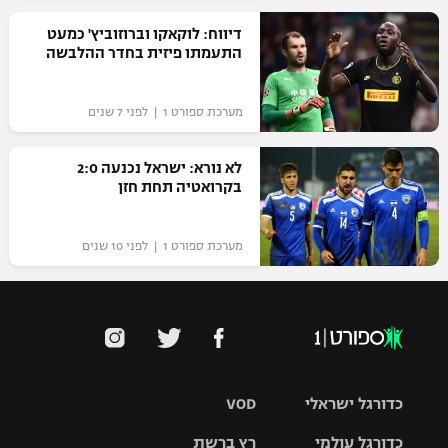
רשיון להקרנה פומבית לבית עסק
דיווח: לוקאקו וברוזוביץ' כמעט
התעמתו פיזית בחדר ההלבשה
הצטרפות לחבילת הערוצים
מערכת ספורט 1 | לפני 7 שנים
לוח דרושים – ג'ובנט
לא נורא: ישראל נכנעה 2:0
תגיות
בקרואטיה תחת חזן
המגזין
מערכת ספורט 1 | לפני 10 שנים
כדורגל ישראלי
VOD
כדורגל עולמי
רץ ברשת