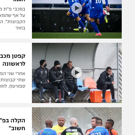
במכבי פ"ת מק
על אף שהמאמ
הקבוצות". הק
בחוד
קפטן מכבי
לראשונה
אחרי שני הפ
ספורט1). לוזון הפתיע כשהותיר את חדידה בחוץ, דיניז ישוב
הקלה בפ"ת:
חשוב"