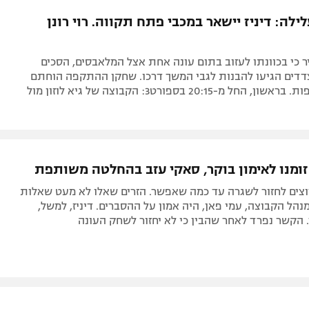
תל אביב
ליגה סינית
ילה: דיניז יישאר במכבי פתח תקווה. רוי רונן
חיפה
ליגה ברזילאית
באר שבע
ליגות נוספות
כי בכוונתו לעזוב בתום עונה אחת אצל המלאבסים, הסכים
תניה
דים הגיעו להבנות לגבי המשך דרכו. שחקן ההתקפה הוחתם
לשנתיים נוספות. בראשון, החל מ-20:15 בספורט3: הקבוצה של גיא לוזון מול
דה
ומנו לאימון בוקר, סאקי עזב בהחלטה משותפת
וצים לחזור לשגרה עד כמה שאפשר. הזרים שאלו לא מעט שאלות
נהל הקבוצה, עמי פאן, היה אמון על ההסברים. דיניז, למשל,
 הקשר נפרד לאחר שהבין כי לא יחזור לשחק העונה