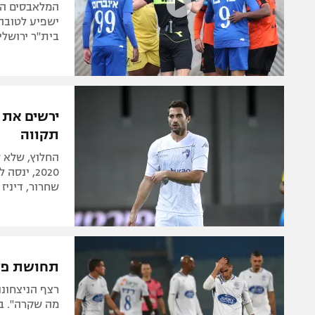
ישפיע לטובה 
בית"ר ירושלי
ירשים את ל
תקווה
החלוץ, שלא 
2020, ינ
שחרור, דיניז
תחושת פספ
רצף הניצחונו
מה שקרה". בק