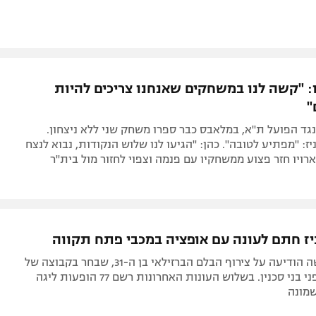
: "קשה לנו במשחקים שאנחנו צריכים להיות
"
אחר ה-0:0 נגד הפועל ת"א, במלאבס כבר ספרו משחק שני ללא ניצחון.
ז: "מפתיע לטובה". כהן: "הגיעו לנו שלוש הנקודות, נבוא לנצח
 ארויו חזר פצוע ממשחקיו עם פנמה וצפוי לחזור מול בית"ר
יז חתם לעונה עם אופציה במכבי פתח תקווה
העולה החדשה הודיעה על צירוף הבלם הברזילאי בן ה-31, שבחר בקבוצה של
גיא לוזון על פני בני סכנין. בשלוש העונות האחרונות רשם 77 הופעות ליגה
שמונה