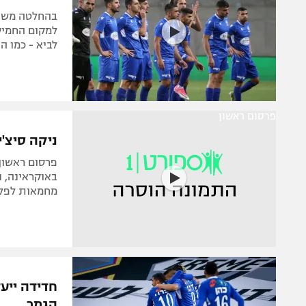
בהחלטה משות
לביא - כמו ה
פרסום ראשון
ניקה סיצ'
באוקראינה, נ
מחמאות לפלש
חדידה ייעד
הגמר