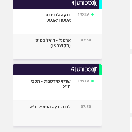
עכשיו
בוקה ג'וניורס -
אסטודיאנטס
07:50
ארסנל - ריאל בטיס
(מקוצר 15)
עכשיו
שריף טירספול - מכבי
ת"א
07:50
לודוגורץ - הפועל ת"א