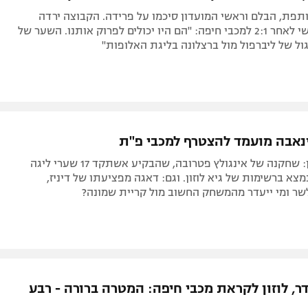
פת, הבלם וראשי המועדון סיכמו על פרידה. הקבוצה ירדה
למקום החמישי לאחר 2:1 למכבי חיפה: "הם היו יכולים לפרוק אותנו. השער של
גול של ליברפול מול ברצלונה בליגת האלופות"
ינאבה מועמד להצטרף למכבי פ"ת
פרסום ראשון: שחקנה של אינגולץ פטרובה, שהבקיע אשתקד 17 שערי ליגה
מצא ברשימות של גיא לוזון. וגם: דאגה מפציעתו של דיניז,
ר ומי ייעדר מהמשחק החשוב מול קריית שמונה?
ר, לוזון לקראת מכבי חיפה: המטרה ברורה - רבע