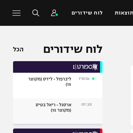
וצאות
לוח שידורים
כדורסל עולמי
ענפים נוספים
לוח שידורים
הכל
NBA
טניס
יורוליג
כדוריד
יורוקאפ
כדורעף
עכשיו
ליברפול - לידס (מקוצר
שחייה
15)
ג'ודו
אגרוף
07:20
ארסנל - ריאל בטיס
(מקוצר 15)
ספורט אולימפי
UFC
היאבקות WWE