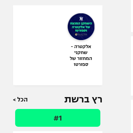
אלקטרה -
שחקני
המחזור של
ספורט1
רץ ברשת
הכל >
#1