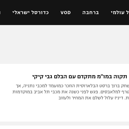
 עולמי
ברחבה
VOD
כדורסל ישראלי
ת
ל ישראלי
כדורגל עולמי
כדורסל ישראלי
על
ליגת האלופות
ליגת ווינר סל
אומית
ליגה אירופית
ליגה לאומית
וטו
ליגה אנגלית
כדורסל נשים
תקוה במו"מ מתקדם עם הבלם גבי קיקי
ים
ליגה גרמנית
מכבי תל אביב
חק ברוך ברסט הבלארוסית הוזכר כמועמד למכבי נתניה, אך
מדינה
ליגה ספרדית
הפועל חולון
טרף למלאבסים. פגש לפני כשנה את מכבי תל אביב במוקדמות
. דיניז עלול לשלם את המחיר ולעזוב
ישראל
ליגה איטלקית
הפועל ירושלים
יפה
ליגה צרפתית
דני אבדיה
רושלים
ליגה הולנדית
ל אביב
ליגה טורקית