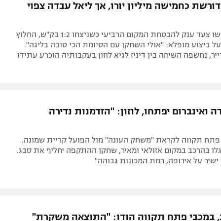
ורשת כחמישה מיליון יורו, אך ליאל עבדה צפוי
המלאבסים עשו צעד ענק להבטחת המקום הרביעי כשניצחו 1:2 בק"ש, החלוץ
ל ביצוע מופלא: "אולי השחקן עם הסיומת הכי טובה בליגה".
ר, נחשפה השיחה בין דיניז לגיא לוזון בעקבותיה הוכרע עתידו
ה ואינברום יפתחו, לוזון: "הזדמנות נדירה
 פתח תקווה לקראת "משחק העונה" מול הפועל קריית שמונה.
ו בהרכב במקום אזולאי ומאיר, שחקן ההתקפה יחליף את סבג.
ישיר על אירופה, רמת המכונות גבוהה"
וב, במכבי פתח תקווה הודו: "התוצאה משקרת"