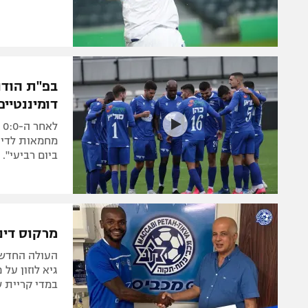
בפ"ת הודו
דומיננטיים
ל
מחמאות לדיני
ביום רביעי".
מרקוס דינ
במדי קריית 