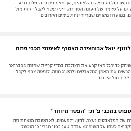
המלאבסים התקשו מול הקבוצה מהלאומית, אך מאמינים כי ה-0:1 בגביע
גם על סיומה של העונה הסדירה. דיניז עשוי לקבל דקות מול
ם, במועדון מקווים שפרייר ינחת בימים הקרובים
וזון? יואל אבוחצירה הצטרף לאימוני מכבי פתח
שיחק כדורגל מאז קרע את הצולבת במדי קריית שמונה בפברואר
סה להרשים את מאמן המלאבסים ולהשיג חוזה. לופטה צפוי לקבל
 ייעדר מול אשדוד
וס במכבי פ"ת: "הפסד מיותר"
ת של המלאבסים נעצר, לוזון: "לפעמים, לא הטובה מנצחת וזה
בוצה כעסו על השיפוט: עבדה טען בפני חבריו כי הוכשל