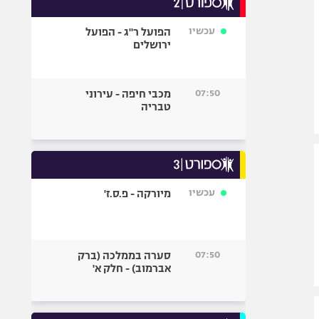
אופניים
עכשיו
הפועל ר"ג - הפועל
ספורט מוטורי
ירושלים
כדורמים
פוטבול אמריקאי NFL
07:50
מכבי חיפה - עירוני
בייסבול MLB
טבריה
ספורט אתגרי
ואקסטרים
אומנויות לחימה
גיימינג E-Sports
עכשיו
מיורקה - פ.ס.ז'
07:50
סערה בממלכה (ברק
אברמוב) - חלק א'