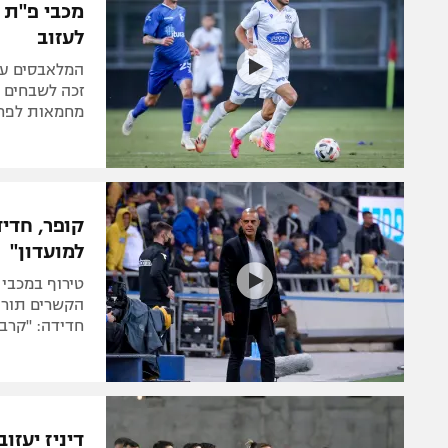
מכבי פ"ת ד
לעזוב
זכה לשבחים ע
מחמאות לפריי
קופר, חדיד
למועדון"
טירוף במכבי
הקשרים תורגל
חדידה: "קרב 
דיניז יעז