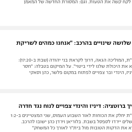
ז לקח קשה את הטעות. וגם: המסורת החדשה של המאמן
 שלושה שינויים בהרכב: "אנחנו כמהים לשריקת
מאמן מכבי פ"ת, המוליכה הגאה, דרוך לקראת בני יהודה (שבת ב-17:20):
 את היכולת שלנו לידי ביטוי". על המיקום בטבלה: "חסר
יז, הינדי ובר צפויים לפתוח במקום פלשר, כהן וסאקי
ך ברוטציה: דיניז והינדי צפויים לנוח נגד חדרה
מאמן מכבי פ"ת יחלק את הכוחות לאור השבוע העמוס, שני המצטיינים ב-1:2
שלים יירדו לספסל בשבת. בלוריאן וירדן כהן ישובו להרכב.
יא את הדקות הטובות מול בית"ר לאורך כל המשחק"