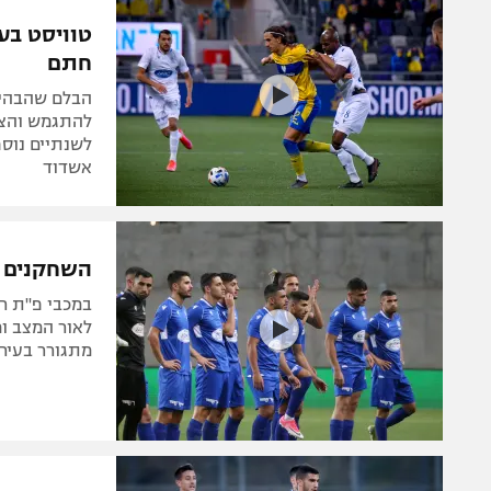
הפועל 
תקנון משתתפים וזוכים בפרסים
טוויסט בעל
הפועל 
חתם
תקנון עבור פעילות אלקטרה
הפועל 
תקנון עבור פעילות ספורט 1 – "מרלן"
הבלם שהבהיר 
מכבי נ
להתגמש והצד
טניס
בני יהו
אשדוד
גיימינג E-Sports
תנאי שימוש
השחקנים ז
מדיניות פרטיות
במכבי פ"ת ר
תקנון פעילות ספורט 1
לאור המצב ומ
מתגורר בעיר.
רשיון להקרנה פומבית לבית עסק
הצטרפות לחבילת הערוצים
לוח דרושים – ג'ובנט
תגיות
המגזין