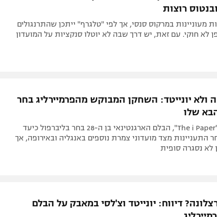
ובנטוס רוצות
 מעוניינות במרקוס סנסי, אך לפי "טלגרף" ייתכן שהתרנגולים
פן לא חוקי. עם זאת, יש דרך שבה לא יוטלו סנקציות על המועדון
ה ולא יונייטד: השחקן המבוקש מהפרמיירליג בחר
בא שלו
לפי דיווח ב-"The i Paper", הבלם הארגנטינאי בן ה-28 בחר בליברפול כיעד
 התעניינות מצד מועדוני צמרת נוספים באנגליה ובאירופה, אך
 לא נסגרה סופית
צלונה? דיווח: יונייטד וצ'לסי במאבק על הבלם
מיירליג