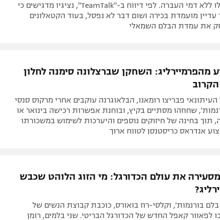
היעד הבא שלו ללא דמי העברה. לפי דיווח ב-"TeamTalk", נציגיו מדגישים כי
דיין מועמדת בכירה ושום דבר לא נפסל, בעוד הקטאלונים
חזק את עמדת הבלם השמאלי
 מהפרמיירליג: השחקן שברצלונה סימנה לחלון
הקרוב
 העיתונאי פבריצו רומאנו, הבלאוגרנה עוקבים אחרי מרקוס סנסי
מות', שחוזהו מסתיים בקיץ, ובוחנת אפשרות רכישה בינואר או
תוך בחינה של חיזוקים נוספים והיערכות לשימוש במשכורתו
וע אנדראס כריסטנסן לטווח ארוך
עירה את עולם הכדורגל: מי הזוג הלוהט שכבש
רליג?
בלם בורנמות', וקלסי-רוז בואורס, כוכבת קבוצת הנשים של
ו לפאוור קאפל החדש של הכדורגל הבריטי. שני בלמים, רומן