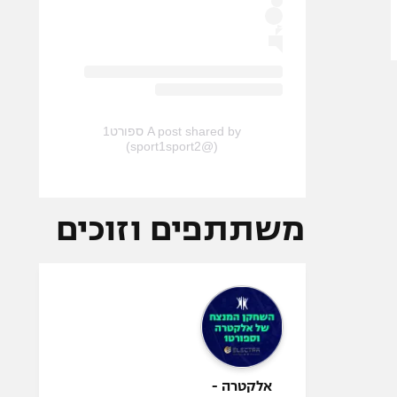
A post shared by ספורט1
(@sport1sport2)
משתתפים וזוכים
אלקטרה -