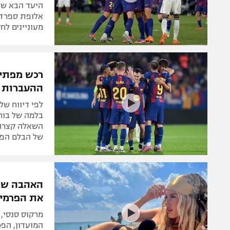
אלופת ספרד ע
מעוניינים ל
רכש מפתיע
ההעברות 
לפי דיווח של
בלמה של בורנ
השאלה קצרה, 
של הבלם הפצ
האהבה שמס
את הפרמיי
מרקוס סנסי, 
המועדון, הפכ