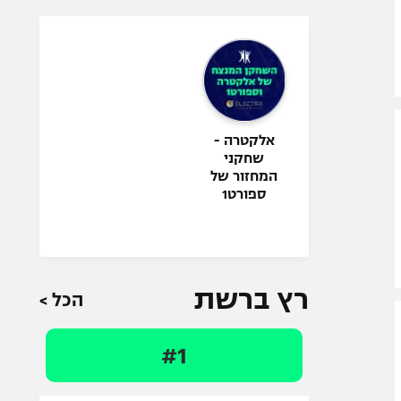
אלקטרה -
שחקני
המחזור של
ספורט1
רץ ברשת
הכל >
#1