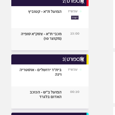
אופניים
עכשיו
הפועל ת"א - קטוביץ
ספורט מוטורי
ישיר
כדורמים
פוטבול אמריקאי NFL
23:00
מכבי ת"א - צסק"א סופיה
בייסבול MLB
(מקוצר 10)
ספורט אתגרי
ואקסטרים
אומנויות לחימה
גיימינג E-Sports
עכשיו
בית"ר ירושלים - אוסטריה
וינה
00:20
הפועל ב"ש - הכוכב
האדום בלגרד