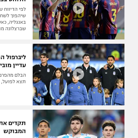
לפי הדיווח ש
שיהפוך לשחק
באנגליה, כאש
שברצלונה מ
ליברפול ה
עדיין מובי
הבלם מהפרמי
תצא לפועל, צ
תקדים את 
המבוקש