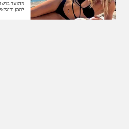
מתועד ברשתו
להמן ודוגלאס