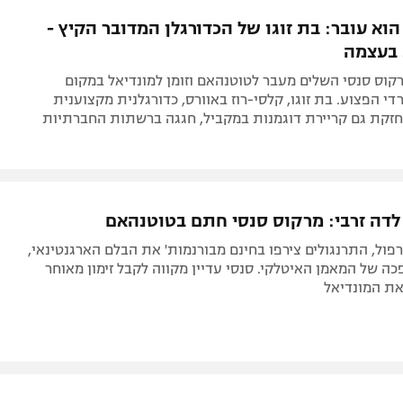
תל אביב
ליגה סינית
וא עובר: בת זוגו של הכדורגלן המדובר הקיץ -
חיפה
ליגה ברזילאית
 בעצמה
באר שבע
ליגות נוספות
קוס סנסי השלים מעבר לטוטנהאם וזומן למונדיאל במקום
תניה
די הפצוע. בת זוגו, קלסי-רוז באוורס, כדורגלנית מקצוענית
קת גם קריירת דוגמנות במקביל, חגגה ברשתות החברתיות
דה
 לדה זרבי: מרקוס סנסי חתם בטוטנהאם
רפול, התרנגולים צירפו בחינם מבורנמות' את הבלם הארגנטינאי,
 של המאמן האיטלקי. סנסי עדיין מקווה לקבל זימון מאוחר
ת המונדיאל