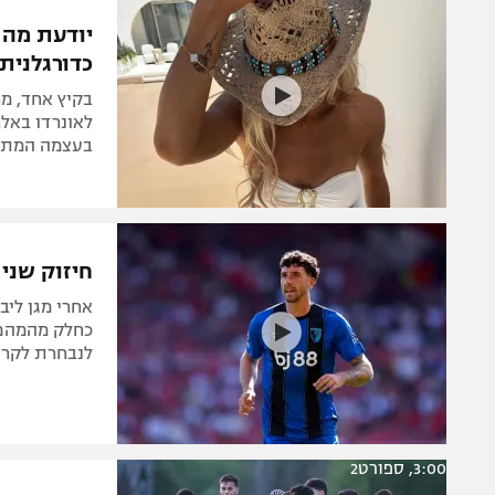
הפועל 
תקנון משתתפים וזוכים בפרסים
יודעת מה ה
הפועל 
כדורגלנית
תקנון עבור פעילות אלקטרה
הפועל 
תקנון עבור פעילות ספורט 1 – "מרלן"
בקיץ אחד, מר
מכבי נ
לאונרדו באלר
טניס
בעצמה המתחז
בני יהו
גיימינג E-Sports
תנאי שימוש
חיזוק שני
מדיניות פרטיות
אחרי מגן ליב
תקנון פעילות ספורט 1
כחלק מהמהפכה
לנבחרת לקרא
רשיון להקרנה פומבית לבית עסק
הצטרפות לחבילת הערוצים
לוח דרושים – ג'ובנט
תגיות
3:00, ספורט2
המגזין