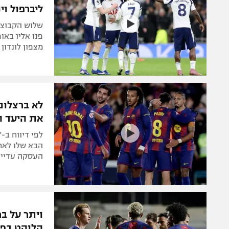
ליברפול וי
שלוש הקבוצות
פנו אליו באו
מצפון לונדון
לא ברצלונ
את היעד ה
הבא שלו לאחר
העסקה עדיין
ויתר על בר
הלוהט בפר