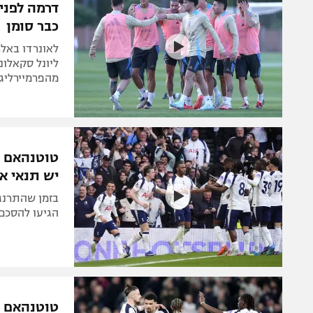
דרמה לפני 
כבר סומן
לאונרדו באל
ליונל סקאלונ
מהפרמיירליג
טוטנהאם ה
יש תנאי א
בזמן שהתרנגו
הגיעו להסכם
טוטנהאם ע