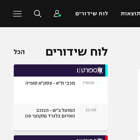
וצאות
לוח שידורים
כדורסל עולמי
ענפים נוספים
לוח שידורים
הכל
NBA
טניס
יורוליג
כדוריד
יורוקאפ
כדורעף
עכשיו
מכבי ת"א - צסק"א סופיה
שחייה
ג'ודו
אגרוף
22:50
הפועל ב"ש - הכוכב
האדום בלגרד (מקוצר 10)
ספורט אולימפי
UFC
היאבקות WWE