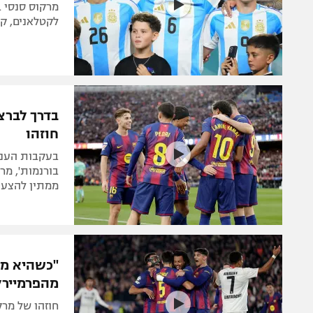
לקטלאנים, קי
בדרך לברצ
חוזהו
בעקבות העניי
בורנמות', מר
ממתין להצעה
"כשהיא מע
מהפרמיירל
חוזהו של מרק