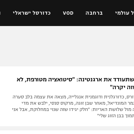
 עולמי
ברחבה
VOD
כדורסל ישראלי
ת
ל ישראלי
כדורגל עולמי
כדורסל ישראלי
על
ליגת האלופות
ליגת ווינר סל
אומית
ליגה אירופית
ליגה לאומית
וטו
ליגה אנגלית
כדורסל נשים
שתעודד את ארגנטינה: "סיטואציה מטורפת, לא
ים
ליגה גרמנית
מכבי תל אביב
ה יקרה"
מדינה
ליגה ספרדית
הפועל חולון
ורס, כדורגלנית ודוגמנית אנגלייה, מצאה את עצמה בלב סערה
ישראל
ליגה איטלקית
הפועל ירושלים
ר המונדיאל, מאחר שבן זוגה, מרקוס סנסי, ילבש את מדי
ול שלושת האריות: "חלק יגידו שזה שנוי במחלוקת, אבל אני
יפה
ליגה צרפתית
דני אבדיה
וך בבן הזוג שלי"
רושלים
ליגה הולנדית
ל אביב
ליגה טורקית