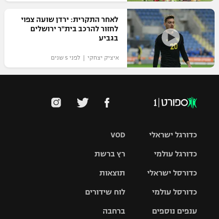
לאחר התקרית: ירדן שועה צפוי
לחזור להרכב בית"ר ירושלים
בגביע
איציק יצחקי | לפני 5 שנים
כדורגל ישראלי
VOD
כדורגל עולמי
רץ ברשת
ליגת העל
כדורסל ישראלי
תוצאות
ליגת
ליגה לאומית
האלופות
כדורסל עולמי
לוח שידורים
ליגת ווינר
סל
גביע הטוטו
ענפים נוספים
ברחבה
ליגה
NBA