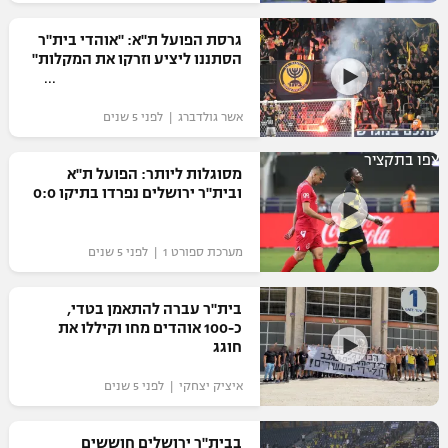
רשיון להקרנה פומבית לבית עסק
גרסת הפועל ת"א: "אוהדי בית"ר
הסתננו ליציע וזרקו את המקלות"
הצטרפות לחבילת הערוצים
אשר גולדברג | לפני 5 שנים
לוח דרושים – ג'ובנט
צפו בתקציר
תגיות
מסוגלות ליותר: הפועל ת"א
ובית"ר ירושלים נפרדו בתיקו 0:0
המגזין
מערכת ספורט 1 | לפני 5 שנים
בית"ר עברה להתאמן בטדי,
כ-100 אוהדים מחו וקיללו את
חוגג
איציק יצחקי | לפני 5 שנים
בבית"ר ירושלים חוששים