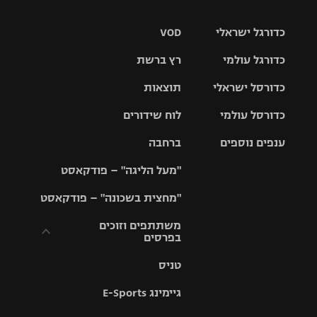
כדורגל ישראלי
VOD
כדורגל עולמי
רץ ברשת
ליגת העל
כדורסל ישראלי
תוצאות
ליגת
ליגה לאומית
האלופות
כדורסל עולמי
לוח שידורים
ליגת ווינר
סל
גביע הטוטו
ענפים נוספים
ברחבה
ליגה
NBA
אירופית
"מעל הליגה" – פודקאסט
ליגה לאומית
ליגיונרים
טניס
יורוליג
ליגה אנגלית
"מחצית בשכונה" – פודקאסט
כדורסל נשים
גביע המדינה
כדוריד
יורוקאפ
ליגה גרמנית
משתתפים וזוכים
בפרסים
מכבי תל
נבחרת
כדורעף
אביב
ישראל
ליגה
טניס
ספרדית
תקנון משתתפים
שחייה
הפועל חולון
מכבי חיפה
וזוכים בפרסים
גיימינג E-Sports
ליגה
איטלקית
ג'ודו