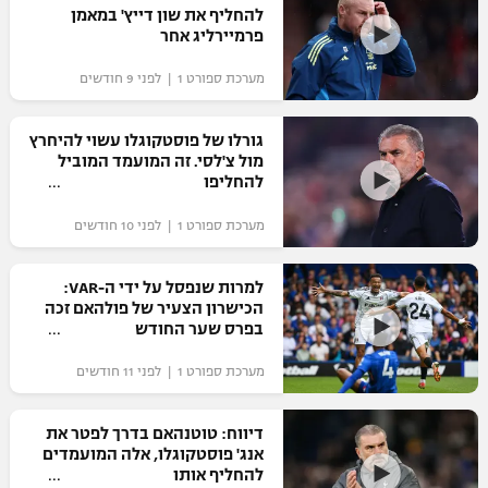
להחליף את שון דייץ' במאמן
כדורסל נשים
נבחרת ישראל
פרמיירליג אחר
יורוליג
ליגה ספרדית
טניס
VOD
מכבי תל אביב
מכבי חיפה
מערכת ספורט 1 | לפני 9 חודשים
יורוקאפ
ליגה איטלקית
כדוריד
הפועל חולון
בית"ר ירושלים
גורלו של פוסטקוגלו עשוי להיחרץ
רץ ברשת
ליגה צרפתית
מול צ'לסי. זה המועמד המוביל
כדורעף
הפועל ירושלים
להחליפו
מכבי תל אביב
ליגה הולנדית
שחייה
תוצאות
מערכת ספורט 1 | לפני 10 חודשים
דני אבדיה
הפועל תל אביב
ליגה טורקית
ג'ודו
למרות שנפסל על ידי ה-VAR:
הפועל חיפה
לוח שידורים
הכישרון הצעיר של פולהאם זכה
ליגה סינית
אגרוף
בפרס שער החודש
הפועל באר שבע
ליגה ברזילאית
ברחבה
מערכת ספורט 1 | לפני 11 חודשים
ספורט אולימפי
מכבי נתניה
ליגות נוספות
UFC
דיווח: טוטנהאם בדרך לפטר את
"מעל הליגה" – פודקאסט
בני יהודה
אנג' פוסטקוגלו, אלה המועמדים
להחליף אותו
היאבקות WWE