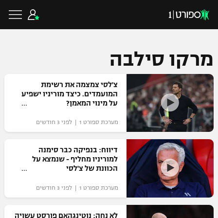
מרקו סילבה
כדורגל ישראלי
צ'לסי צמצמה את רשימת
המועמדים. כיצד מוריניו ישפיע
על מינוי המאמן?
ליגת העל
כדורגל עולמי
מערכת ספורט 1 | לפני 3 חודשים
ליגה לאומית
ליגת האלופות
דיווח: בנפיקה כבר סימנה
כדורסל ישראלי
למוריניו מחליף - שנמצא על
גביע הטוטו
הכוונת של צ'לסי
ליגה אירופית
ליגת ווינר סל
ליגיונרים
כדורסל עולמי
מערכת ספורט 1 | לפני 3 חודשים
ליגה אנגלית
ליגה לאומית
גביע המדינה
NBA
לא נחה: נוטינגהאם פורסט עשויה
ליגה גרמנית
ענפים נוספים