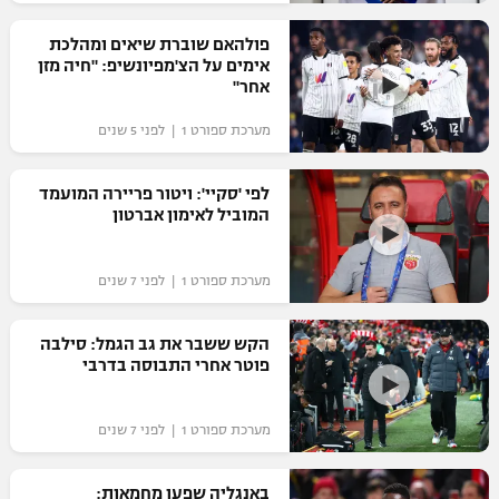
רשיון להקרנה פומבית לבית עסק
פולהאם שוברת שיאים ומהלכת
אימים על הצ'מפיונשיפ: "חיה מזן
הצטרפות לחבילת הערוצים
אחר"
מערכת ספורט 1 | לפני 5 שנים
לוח דרושים – ג'ובנט
תגיות
לפי 'סקיי': ויטור פריירה המועמד
המוביל לאימון אברטון
המגזין
מערכת ספורט 1 | לפני 7 שנים
הקש ששבר את גב הגמל: סילבה
פוטר אחרי התבוסה בדרבי
מערכת ספורט 1 | לפני 7 שנים
באנגליה שפעו מחמאות: