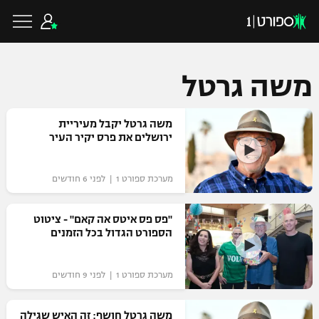
משה גרטל
כדורגל ישראלי
משה גרטל יקבל מעיריית
ירושלים את פרס יקיר העיר
ליגת העל
כדורגל עולמי
מערכת ספורט 1 | לפני 6 חודשים
ליגה לאומית
ליגת האלופות
"פס פס איטס אה קאם" - ציטוט
כדורסל ישראלי
הספורט הגדול בכל הזמנים
גביע הטוטו
ליגה אירופית
ליגת ווינר סל
ליגיונרים
כדורסל עולמי
מערכת ספורט 1 | לפני 9 חודשים
ליגה אנגלית
ליגה לאומית
גביע המדינה
NBA
משה גרטל חושף: זה האיש שגילה
ליגה גרמנית
ענפים נוספים