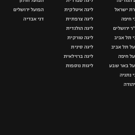
 המדינה
ליגה ספרדית
הפועל חולון
ת ישראל
ליגה איטלקית
הפועל ירושלים
 חיפה
ליגה צרפתית
דני אבדיה
ר ירושלים
ליגה הולנדית
 תל אביב
ליגה טורקית
ל תל אביב
ליגה סינית
ל חיפה
ליגה ברזילאית
ל באר שבע
ליגות נוספות
 נתניה
יהודה