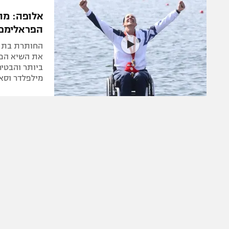
הפועל 
תקנון משתתפים וזוכים בפרסים
אלופה: מו
הפועל 
הפראלימפי
תקנון עבור פעילות אלקטרה
הפועל 
תקנון עבור פעילות ספורט 1 – "מרלן"
מכבי נ
טניס
ביותר והבטי
בני יהו
מילפלדר וסאל
גיימינג E-Sports
תנאי שימוש
מדיניות פרטיות
תקנון פעילות ספורט 1
רשיון להקרנה פומבית לבית עסק
הצטרפות לחבילת הערוצים
לוח דרושים – ג'ובנט
תגיות
המגזין