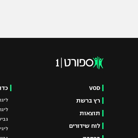
VOD
כדו
רץ ברשת
ליגת
ליגה
תוצאות
גביע
לוח שידורים
ליגי