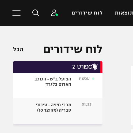
וצאות
לוח שידורים
כדורסל עולמי
ענפים נוספים
לוח שידורים
הכל
NBA
טניס
יורוליג
כדוריד
יורוקאפ
כדורעף
עכשיו
הפועל ב"ש - הכוכב
שחייה
האדום בלגרד
ג'ודו
אגרוף
01:35
מכבי חיפה - עירוני
טבריה (מקוצר 10)
ספורט אולימפי
UFC
היאבקות WWE