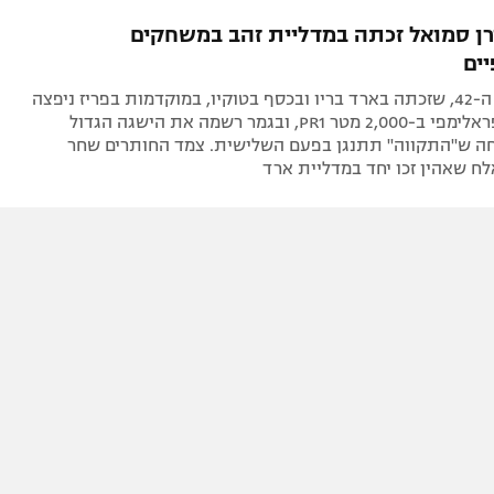
תל אביב
ליגה סינית
רן סמואל זכתה במדליית זהב במשחקים
חיפה
ליגה ברזילאית
ים
באר שבע
ליגות נוספות
החותרת בת ה-42, שזכתה בארד בריו ובכסף בטוקיו, במוקדמות בפריז ניפצה
תניה
את השיא הפראלימפי ב-2,000 מטר PR1, ובגמר רשמה את הישגה הגדול
חה ש"התקווה" תתנגן בפעם השלישית. צמד החותרים שחר
דה
ח שאהין זכו יחד במדליית ארד