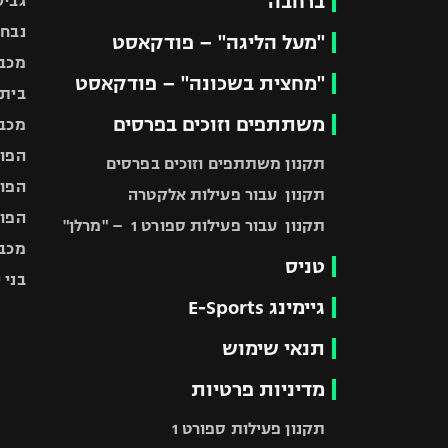
ברחבה
גביע
נבחר
"מעל הליגה" – פודקאסט
מכבי
"מחצית בשכונה" – פודקאסט
בית"
משתתפים וזוכים בפרסים
מכבי
הפוע
תקנון משתתפים וזוכים בפרסים
הפוע
תקנון עבור פעילות אלקטרה
הפוע
תקנון עבור פעילות ספורט 1 – "מרלן"
מכבי
טניס
בני 
גיימינג E-Sports
תנאי שימוש
מדיניות פרטיות
תקנון פעילות ספורט 1