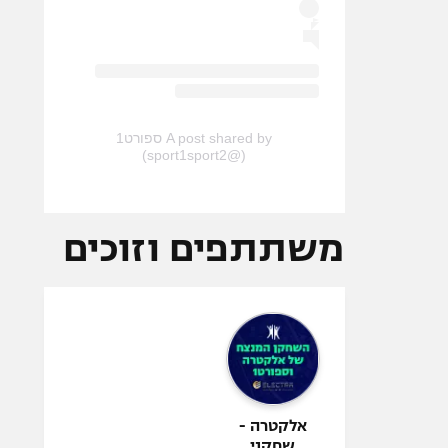
A post shared by ספורט1
(@sport1sport2)
משתתפים וזוכים
אלקטרה -
שחקני