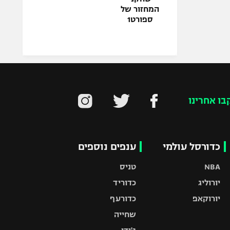
המחזור של
ספורט1
בו אחרינו
כדורסל עולמי
ענפים נוספים
NBA
טניס
יורוליג
כדוריד
יורוקאפ
כדורעף
שחייה