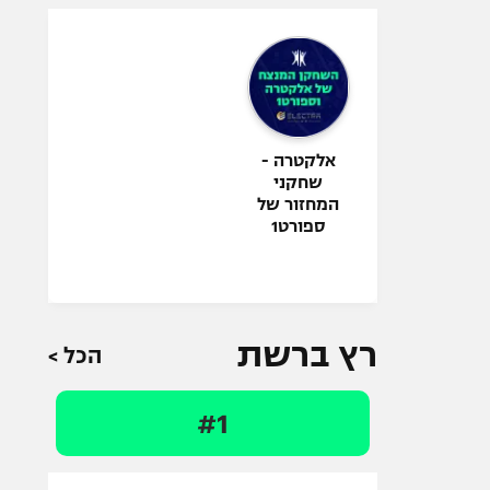
אלקטרה -
שחקני
המחזור של
ספורט1
רץ ברשת
הכל >
#1