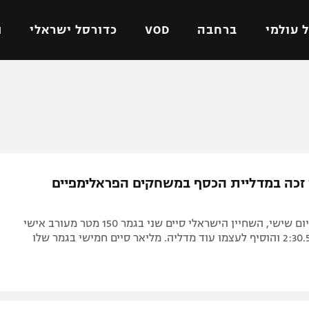
 עולמי
ברחבה
VOD
כדורסל ישראלי
ת
ל ישראלי
כדורגל עולמי
כדורסל ישראלי
על
ליגת האלופות
ליגת ווינר סל
אומית
ליגה אירופית
ליגה לאומית
וטו
ליגה אנגלית
כדורסל נשים
 זכה במדליית הכסף במשחקים הפראלימפיים
ים
ליגה גרמנית
מכבי תל אביב
מדינה
ליגה ספרדית
הפועל חולון
אחרי הזהב ביום שישי, השחיין הישראלי סיים שני בגמר 150 מטר מעורב אישי
ישראל
ליגה איטלקית
הפועל ירושלים
יפה
ליגה צרפתית
דני אבדיה
רושלים
ליגה הולנדית
ל אביב
ליגה טורקית