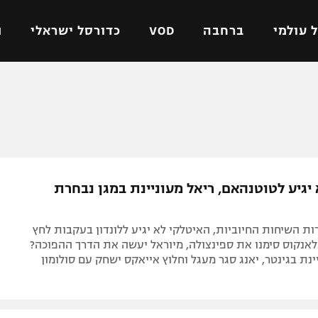
 עולמי
ברחבה
VOD
כדורסל ישראלי
ת
ל ישראלי
כדורגל עולמי
כדורסל ישראלי
על
ליגת האלופות
ליגת ווינר סל
אומית
ליגה אירופית
ליגה לאומית
וטו
ליגה אנגלית
כדורסל נשים
יגיע לטוטנהאם, ריאל מעוניינת במגן נבחרת
ים
ליגה גרמנית
מכבי תל אביב
מדינה
ליגה ספרדית
הפועל חולון
ת השיחות החיוביות, האיטלקי לא יגיע ללונדון בעקבות לחץ
ישראל
ליגה איטלקית
הפועל ירושלים
אנקוס סימנו את ספינצולה, מיוראל יעשה את הדרך ההפוכה?
נת בגינטר, יאנג סגר מעגל וחלוץ אייאקס ישחק עם סולומון
יפה
ליגה צרפתית
דני אבדיה
רושלים
ליגה הולנדית
ל אביב
ליגה טורקית