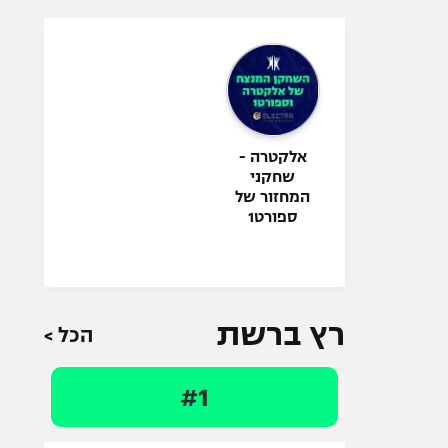
אלקטרה -
שחקני
המחזור של
ספורט1
רץ ברשת
הכל >
#1