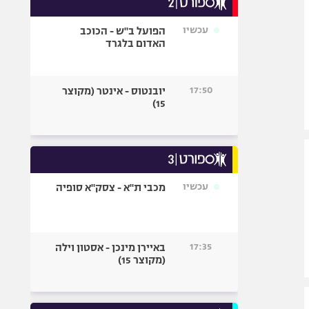
אופניים
עכשיו
הפועל ב"ש - הכוכב
ספורט מוטורי
האדום בלגרד
כדורמים
פוטבול אמריקאי NFL
17:50
יובנטוס - אינטר (מקוצר
בייסבול MLB
15)
ספורט אתגרי
ואקסטרים
אומנויות לחימה
גיימינג E-Sports
עכשיו
מכבי ת"א - צסק"א סופיה
17:35
באיירן מינכן - אסטון וילה
(מקוצר 15)