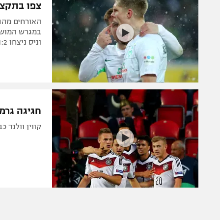
צפו בתקציר: ורדר 
במגרש המושלג
וניס ניצחו 1:2 את בורדו וליל (בהתאמה)
חגיגה גרמנית: צפו ב-3
קווין וולנד כבש צמד בדקות 