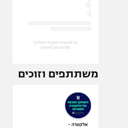
A post shared by ספורט1
(@sport1sport2)
משתתפים וזוכים
אלקטרה -