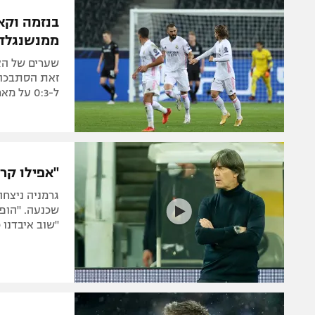
הפועל 
תקנון משתתפים וזוכים בפרסים
הפועל 
ממנשנגלד
תקנון עבור פעילות אלקטרה
הפועל 
תקנון עבור פעילות ספורט 1 – "מרלן"
מכבי נ
זאת הסתבכו ב
טניס
ל-0:3 על מארסיי, ליברפול גברה 0:2 על מיוטילנד. פאביניו נפצע
בני יהו
גיימינג E-Sports
תנאי שימוש
"אפילו קר
מדיניות פרטיות
גרמניה ניצח
תקנון פעילות ספורט 1
שכנעה. "הופע
"שוב איבדנו 
רשיון להקרנה פומבית לבית עסק
הצטרפות לחבילת הערוצים
לוח דרושים – ג'ובנט
תגיות
המגזין