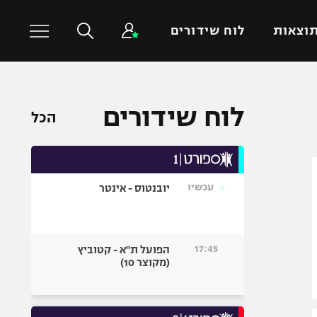
וצאות
לוח שידורים
כדורסל עולמי
ענפים נוספים
לוח שידורים
הכל
NBA
טניס
יורוליג
כדוריד
יורוקאפ
כדורעף
עכשיו
יובנטוס - אינטר
שחייה
ג'ודו
אגרוף
17:45
הפועל ת"א - קטוביץ
(מקוצר 10)
ספורט אולימפי
UFC
היאבקות WWE