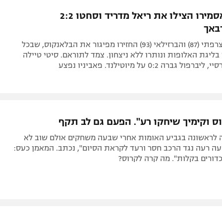
תל אביב
ליגה סינית
בנזמה וקאסמירו הצילו את ריאל מדריד וסחטו 2:2
חיפה
ליגה ברזילאית
באך
באר שבע
ליגות נוספות
שערים של הצרפתי (87) והברזילאי (93) החזירו מפיגור את הבלאנקוס, שבכל
תניה
ליגת האלופות ונותרו ללא ניצחון. צמד לתוראם. סיטי טיילה
דה
וס וקימיך שיחקו רע". הפעם גם לב תקף
ה לראשונה בגביע האומות אחרי שבעה משחקים אולם שוב לא
ה רעה נגד הרכב חסר ורעד לקראת הסיום", נכתב. המאמן כעס:
כדורים בקלות". מה קרה לקרוס?