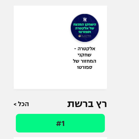
אלקטרה -
שחקני
המחזור של
ספורט1
רץ ברשת
הכל >
#1