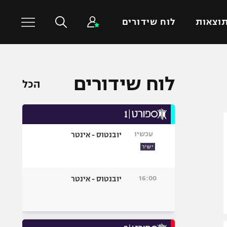
וצאות
לוח שידורים
כדורסל עולמי
ענפים נוספים
לוח שידורים
הכל
NBA
טניס
יורוליג
כדוריד
יורוקאפ
כדורעף
עכשיו
יובנטוס - אינטר
שחייה
ישיר
ג'ודו
אגרוף
16:00
יובנטוס - אינטר
ספורט אולימפי
UFC
היאבקות WWE