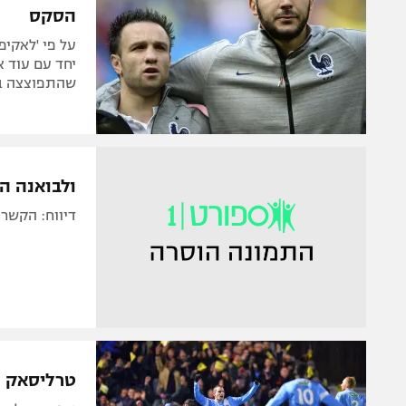
הסקס
על פי 'לאקיפ
יחד עם עוד א
שהתפוצצה ב-015
ולבואנה ה
דיווח: הקשר 
טרליסאק ה