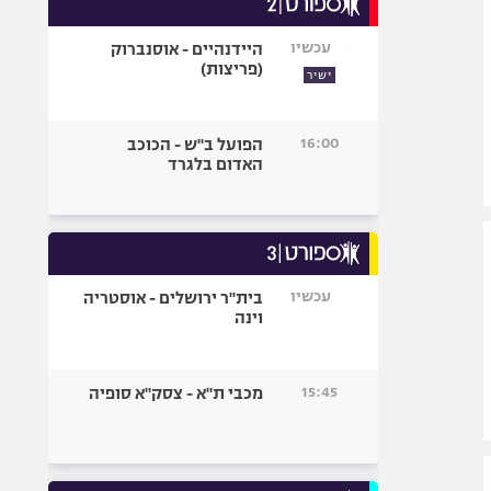
אופניים
עכשיו
היידנהיים - אוסנברוק
ספורט מוטורי
(פריצות)
ישיר
כדורמים
פוטבול אמריקאי NFL
16:00
הפועל ב"ש - הכוכב
בייסבול MLB
האדום בלגרד
ספורט אתגרי
ואקסטרים
אומנויות לחימה
גיימינג E-Sports
עכשיו
בית"ר ירושלים - אוסטריה
וינה
15:45
מכבי ת"א - צסק"א סופיה