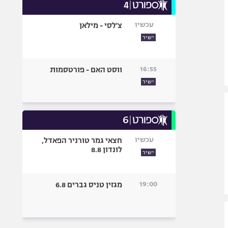
עכשיו
צ'לסי - מילאן
ישיר
16:55
ווסט האם - פורטסמות
ישיר
עכשיו
חצאי גמר טורניר הפאדל,
לונדון 8.8
ישיר
19:00
מגזין טניס גברים 6.8