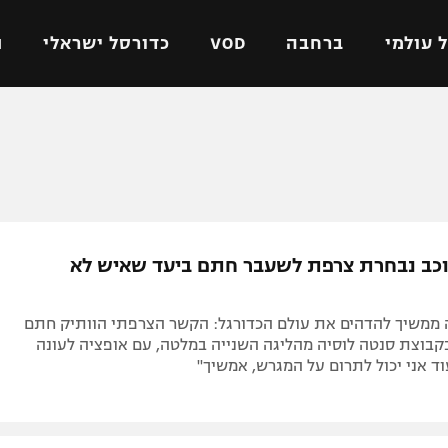
 עולמי
ברחבה
VOD
כדורסל ישראלי
ת
ל ישראלי
כדורגל עולמי
כדורסל ישראלי
על
ליגת האלופות
ליגת ווינר סל
אומית
ליגה אירופית
ליגה לאומית
וטו
ליגה אנגלית
כדורסל נשים
ל 41: כוכב נבחרת צרפת לשעבר חתם ביעד שאיש לא
ים
ליגה גרמנית
מכבי תל אביב
מדינה
ליגה ספרדית
הפועל חולון
ה ממשיך להדהים את עולם הכדורגל: הקשר הצרפתי הוותיק חתם
ישראל
ליגה איטלקית
הפועל ירושלים
קבוצת סנטה לוסיה מהליגה השנייה במלטה, עם אופציה לעונה
וד אני יכול לתרום על המגרש, אמשיך"
יפה
ליגה צרפתית
דני אבדיה
רושלים
ליגה הולנדית
ל אביב
ליגה טורקית