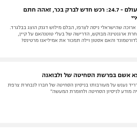
תל אביב
ליגה סינית
העברות בעולם - 24.7: רכש חדש לברק בכר, זאהה חתם
חיפה
ליגה ברזילאית
י
באר שבע
ליגות נוספות
רוכה שהישראלי ניסה לצרפו, הבלם מילוש דגנק הוצג בבלגרד.
תניה
חרת ארגנטינה מבוקש, הדרישה של בעלי טוטנהאם על קיין,
דורטמונד והאם אסטון וילה תמכור את אמיליאנו מרטינס?
דה
א אשם בפרשת הסחיטה של ולבואנה
ריד נענש על מעורבותו בניסיון הסחיטה של חברו לנבחרת צרפת
ה מודע לניסיון הסחיטה ולחומרת המעשה"