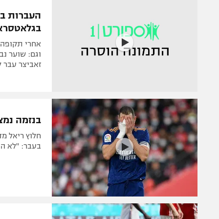
הפועל 
תקנון משתתפים וזוכים בפרסים
הפועל 
בגלאטסראי
תקנון עבור פעילות אלקטרה
הפועל 
תקנון עבור פעילות ספורט 1 – "מרלן"
אחרי תקופה א
מכבי נ
וגם: שוער נב
טניס
זאביצר עבר ל
בני יהו
גיימינג E-Sports
תנאי שימוש
בנזמה נמצ
מדיניות פרטיות
חלוץ ריאל מד
תקנון פעילות ספורט 1
בעבר: "לא הי
רשיון להקרנה פומבית לבית עסק
הצטרפות לחבילת הערוצים
לוח דרושים – ג'ובנט
תגיות
המגזין