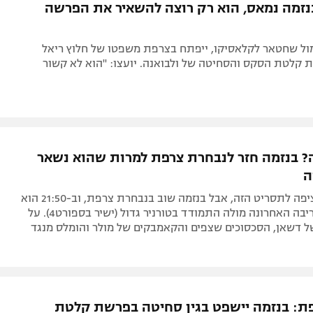
נזמה נמאס, הוא רק רוצה להשאיר את הפרשה
ול שחטאר לקלאסיקו, ייפתח בצרפת משפטו של חלוץ ריאל
 קלטת הסקס והסחיטה של ולבואנה. יועצו: "הוא לא קשור
 בנזמה חזר לנבחרת צרפת למרות שהוא נשאר
ה
אף אחד לא ציפה לתסריט הזה, אבל בנזמה שוב בנבחרת צרפת, וב-21:50 הוא
יפגוש את היריבה האחרונה מולה התמודד בטורניר גדול (ישיר בספורט4). על
ל דשאן, הסכסוכים שצפים והקאמבקים של מולר והומלס מנגד
פת: בנזמה יישפט בגין סחיטה בפרשת קלטת