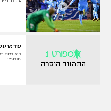
2:4 בפנדלים לקבוצה מהליגה הרביעית, הקשר כבש ב-0:2 של ליון על שאמבלי
עוד ארגנטי
ההעברות: סיט
גונדוגאן