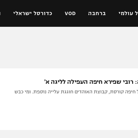
 עולמי
ברחבה
VOD
כדורסל ישראלי
ת
ל ישראלי
כדורגל עולמי
כדורסל ישראלי
על
ליגת האלופות
ליגת ווינר סל
אומית
ליגה אירופית
ליגה לאומית
וטו
ליגה אנגלית
כדורסל נשים
 רובי שפירא חיפה העפילה לליגה א'
ים
ליגה גרמנית
מכבי תל אביב
חיפה קורסת, קבוצת האוהדים חוגגת עלייה נוספת. ומי כבש
מדינה
ליגה ספרדית
הפועל חולון
ישראל
ליגה איטלקית
הפועל ירושלים
יפה
ליגה צרפתית
דני אבדיה
רושלים
ליגה הולנדית
ל אביב
ליגה טורקית