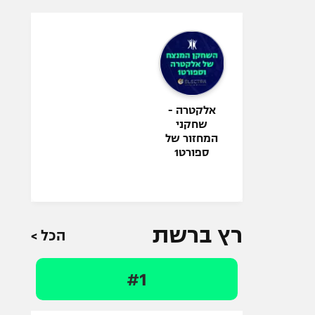
אלקטרה -
שחקני
המחזור של
ספורט1
רץ ברשת
הכל >
#1