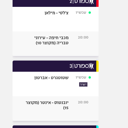
אופניים
עכשיו
צ'לסי - מילאן
ספורט מוטורי
כדורמים
פוטבול אמריקאי NFL
20:00
מכבי חיפה - עירוני
בייסבול MLB
טבריה (מקוצר 10)
ספורט אתגרי
ואקסטרים
אומנויות לחימה
גיימינג E-Sports
עכשיו
שטוטגרט - אברטון
ישיר
20:00
יובנטוס - אינטר (מקוצר
15)