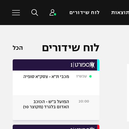
וצאות
לוח שידורים
כדורסל עולמי
ענפים נוספים
לוח שידורים
הכל
NBA
טניס
יורוליג
כדוריד
יורוקאפ
כדורעף
עכשיו
מכבי ת"א - צסק"א סופיה
שחייה
ג'ודו
אגרוף
20:00
הפועל ב"ש - הכוכב
האדום בלגרד (מקוצר 10)
ספורט אולימפי
UFC
היאבקות WWE