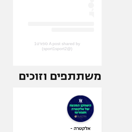
A post shared by ספורט1
(@sport1sport2)
משתתפים וזוכים
אלקטרה -