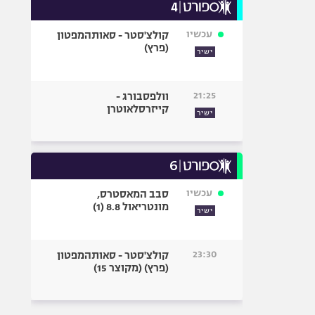
עכשיו
קולצ'סטר - סאותהמפטון
(פרץ)
ישיר
21:25
וולפסבורג -
קייזרסלאוטרן
ישיר
עכשיו
סבב המאסטרס,
מונטריאול 8.8 (1)
ישיר
23:30
קולצ'סטר - סאותהמפטון
(פרץ) (מקוצר 15)