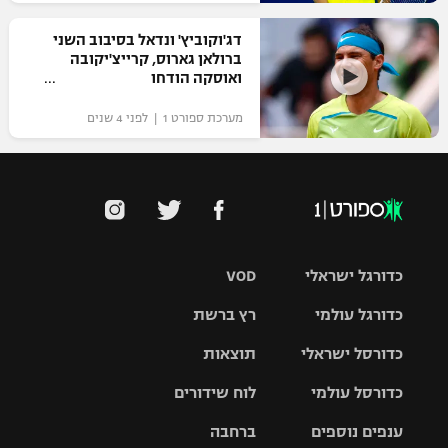
דג'וקוביץ' ונדאל בסיבוב השני
ברולאן גארוס, קרייצ'יקובה
ואוסקה הודחו
מערכת ספורט 1 | לפני 4 שנים
כדורגל ישראלי
VOD
כדורגל עולמי
רץ ברשת
ליגת העל
כדורסל ישראלי
תוצאות
ליגת
ליגה לאומית
האלופות
כדורסל עולמי
לוח שידורים
ליגת ווינר
סל
גביע הטוטו
ענפים נוספים
ברחבה
ליגה
NBA