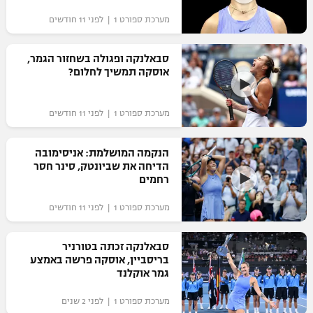
"מחצית בשכונה" – פודקאסט
מערכת ספורט 1 | לפני 11 חודשים
אופניים
סבאלנקה ופגולה בשחזור הגמר,
ספורט מוטורי
משתתפים וזוכים בפרסים
אוסקה תמשיך לחלום?
כדורמים
תקנון משתתפים וזוכים בפרסים
טניס
מערכת ספורט 1 | לפני 11 חודשים
פוטבול אמריקאי NFL
תקנון עבור פעילות אלקטרה
הנקמה המושלמת: אניסימובה
גיימינג E-Sports
בייסבול MLB
הדיחה את שביונטק, סינר חסר
תקנון עבור פעילות ספורט 1 – "מרלן"
רחמים
ספורט אתגרי ואקסטרים
תנאי שימוש
מערכת ספורט 1 | לפני 11 חודשים
אומנויות לחימה
סבאלנקה זכתה בטורניר
מדיניות פרטיות
בריסביין, אוסקה פרשה באמצע
גיימינג E-Sports
גמר אוקלנד
תקנון פעילות ספורט 1
מערכת ספורט 1 | לפני 2 שנים