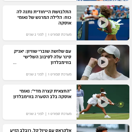
רשיון להקרנה פומבית לבית עסק
התלבושת הייחודית נתנה לה
כוח: הלילה המרגש של נאומי
הצטרפות לחבילת הערוצים
אוסקה
מערכת ספורט 1 | לפני 2 שנים
לוח דרושים – ג'ובנט
תגיות
עם שלושה שוברי שוויון: יאניק
סינר עלה לסיבוב השלישי
בווימבלדון
המגזין
מערכת ספורט 1 | לפני 2 שנים
"החצאית קצרה מדי": נאומי
אוסקה בלב הסערה בווימבלדון
מערכת ספורט 1 | לפני 2 שנים
אלקראס עם טיול קל, רובלב הזיע