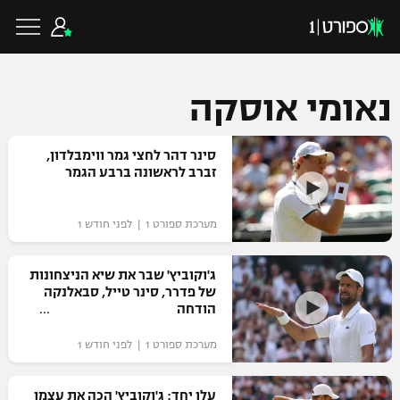
נאומי אוסקה
כדורגל ישראלי
סינר דהר לחצי גמר ווימבלדון,
זברב לראשונה ברבע הגמר
ליגת העל
כדורגל עולמי
מערכת ספורט 1 | לפני חודש 1
ליגה לאומית
ליגת האלופות
ג'וקוביץ' שבר את שיא הניצחונות
כדורסל ישראלי
של פדרר, סינר טייל, סבאלנקה
גביע הטוטו
הודחה
ליגה אירופית
ליגת ווינר סל
ליגיונרים
כדורסל עולמי
מערכת ספורט 1 | לפני חודש 1
ליגה אנגלית
ליגה לאומית
גביע המדינה
NBA
עלו יחד: ג'וקוביץ' הכה את עצמו
ליגה גרמנית
ענפים נוספים