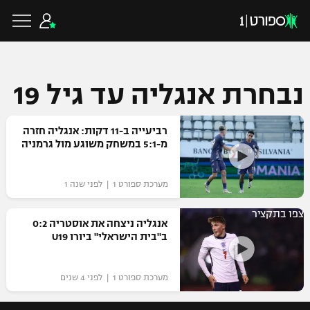
נבחרת אנגליה עד גיל 19
כדורגל ישראלי
רביעייה ב-11 דקות: אנגליה חזרה
מ-5:1 במשחק משוגע מול גרמניה
ליגת העל
כדורגל עולמי
מערכת ספורט 1 | לפני שנה 1
ליגה לאומית
ליגת האלופות
כדורסל ישראלי
צפו בתקציר
אנגליה ניצחה את אוסטריה 0:2
גביע הטוטו
ב"בית הישראלי" ביורו U19
ליגה אירופית
ליגת ווינר סל
ליגיונרים
כדורסל עולמי
ליגה אנגלית
מערכת ספורט 1 | לפני 4 שנים
ליגה לאומית
גביע המדינה
NBA
ליגה גרמנית
ענפים נוספים