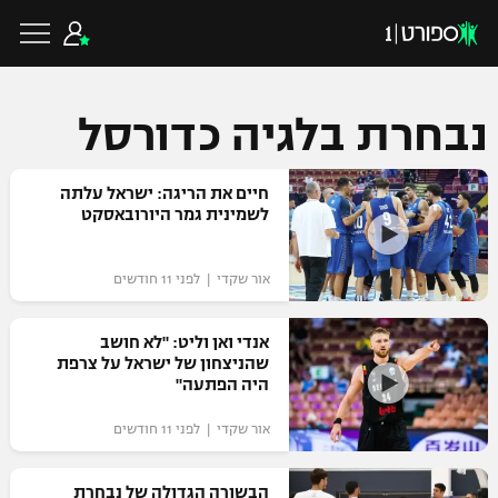
נבחרת בלגיה כדורסל
כדורגל ישראלי
חיים את הריגה: ישראל עלתה
לשמינית גמר היורובאסקט
ליגת העל
כדורגל עולמי
אור שקדי | לפני 11 חודשים
ליגה לאומית
ליגת האלופות
אנדי ואן וליט: "לא חושב
כדורסל ישראלי
שהניצחון של ישראל על צרפת
גביע הטוטו
היה הפתעה"
ליגה אירופית
ליגת ווינר סל
ליגיונרים
כדורסל עולמי
אור שקדי | לפני 11 חודשים
ליגה אנגלית
ליגה לאומית
גביע המדינה
NBA
הבשורה הגדולה של נבחרת
ליגה גרמנית
ענפים נוספים