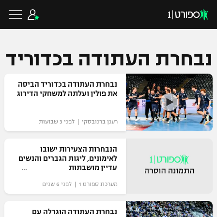
נבחרת העתודה בכדוריד
כדורגל ישראלי
נבחרת העתודה בכדוריד הביסה
את פולין ועלתה למשחקי הדירוג
ליגת העל
כדורגל עולמי
רענן ברנובסקי | לפני 3 שבועות
ליגה לאומית
ליגת האלופות
הנבחרות הצעירות ישובו
כדורסל ישראלי
לאימונים, ליגות הגברים והנשים
גביע הטוטו
עדיין מושבתות
ליגה אירופית
ליגת ווינר סל
ליגיונרים
כדורסל עולמי
מערכת ספורט 1 | לפני 6 שנים
ליגה אנגלית
ליגה לאומית
גביע המדינה
נבחרת העתודה הוגרלה עם
NBA
ליגה גרמנית
ענפים נוספים