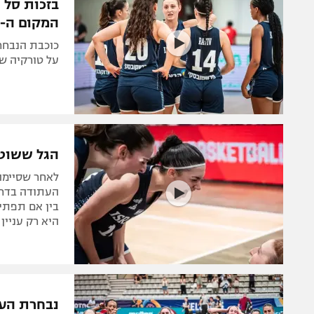
המקום ה-5
על טורקיה שה
הגל ששוטף
העתודה בדרך
היא רק עניין
נבחרת העת
אליפות אי