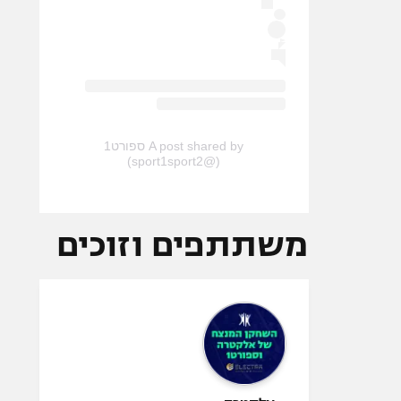
A post shared by ספורט1
(@sport1sport2)
משתתפים וזוכים
אלקטרה -