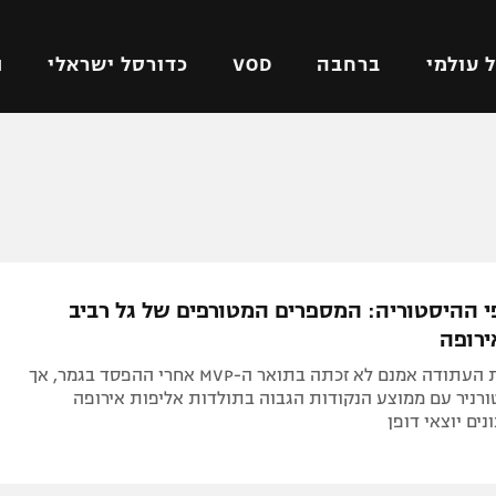
 עולמי
ברחבה
VOD
כדורסל ישראלי
ת
ל ישראלי
כדורגל עולמי
כדורסל ישראלי
על
ליגת האלופות
ליגת ווינר סל
אומית
ליגה אירופית
ליגה לאומית
וטו
ליגה אנגלית
כדורסל נשים
י ההיסטוריה: המספרים המטורפים של גל רביב
ים
ליגה גרמנית
מכבי תל אביב
ירופה
מדינה
ליגה ספרדית
הפועל חולון
כוכבת נבחרת העתודה אמנם לא זכתה בתואר ה-MVP אחרי ההפסד בגמר, אך
ישראל
ליגה איטלקית
הפועל ירושלים
רניר עם ממוצע הנקודות הגבוה בתולדות אליפות אירופה
ים יוצאי דופן
יפה
ליגה צרפתית
דני אבדיה
רושלים
ליגה הולנדית
ל אביב
ליגה טורקית