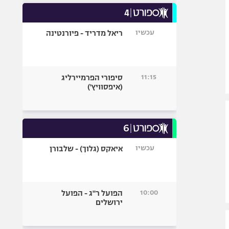
עכשיו
ריאל מדריד - פיורנטינה
11:15
סיפורי הפרמיירליג
(איפסוויץ')
עכשיו
איאקס (גלוך) - שלבורן
10:00
הפועל ר"ג - הפועל
ירושלים