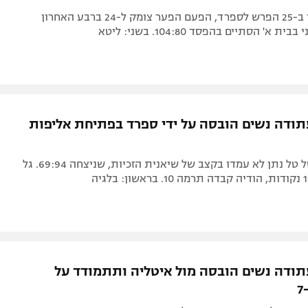
אחרי ההפסד ב-25 הפרש לספרד, הפעם הפער צומק ל-24 ברבע האחרון
א' הסתיים בהפסד 104:80. בשני: ליטא
ודה נשים הובסה על ידי ספרד בפתיחת אליפות
השחקניות של טל נתן לא עמדו בקצב של שיאנית הזכיות, שניצחה 69:94. גל
ודה נשים הובסה מול איטליה ותתמודד על
יממה לאחר ההפסד לספרד ברבע גמר אליפות אירופה, הנבחרת נכנעה 92:68