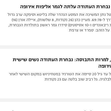
נבחרת העתודה עלתה לגמר אליפות אירופה
ל נתן המשיכה את המסע הנהדר שלה בליטא וסיפקה ערב גדול
מול בלגיה בדרך ל-69:78. מעיין כהן (26 נקודות, 8 שלשות), איילה אורן (16)
וגל רביב (13, 7 ריבאונדים ו-10 אסיסטים) סידרו גמר ראשון בתולדות הנבחרת,
 על הזהב: ספרד או צרפת
 למרות התבוסה: נבחרת העתודה נשים שישית
ירופה
נבחרת ישראל עד גיל 20 סיימה את הטורניר במטוזיניוש במקום השישי לאחר
ניצחון של גל רביב: נבחרת העתודה תתמודד על