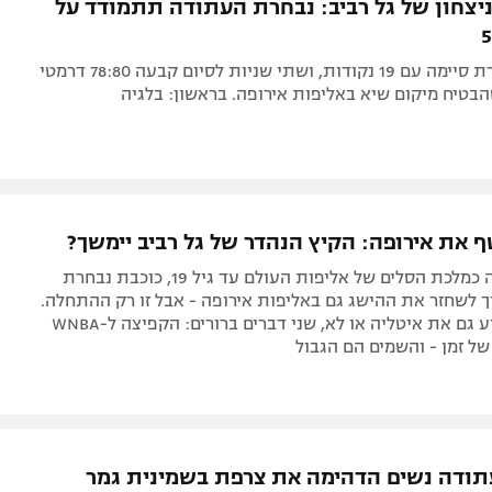
כוכבת הנבחרת סיימה עם 19 נקודות, ושתי שניות לסיום קבעה 78:80 דרמטי
בטיח מיקום שיא באליפות אירופה. בראשון: בלגיה
 את אירופה: הקיץ הנהדר של גל רביב יימשך?
לאחר שסיימה כמלכת הסלים של אליפות העולם עד גיל 19, כוכבת נבחרת
 לשחזר את ההישג גם באליפות אירופה - אבל זו רק ההתחלה.
בין אם תפתיע גם את איטליה או לא, שני דברים ברורים: הקפיצה ל-WNBA
 של זמן - והשמים הם הגבול
ודה נשים הדהימה את צרפת בשמינית גמר
רופה