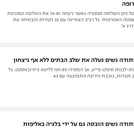
הנבחרת של טל נתן השלימה סנסציה כאשר ניצחה 74:81 את האלופה המכהנת
בדרך לשלב שמונה האחרונות. גל רביב הצטיינה עם 32 נקודות והבטיחה את
רג א'
ודה נשים נעלה את שלב הבתים ללא אף ניצחון
הפעם הכחולות-לבנות סיפקו פייט, אך הפסידו 101:95 לליטא ביורובאסקט. גל
ודה נשים הובסה גם על ידי בלגיה באליפות