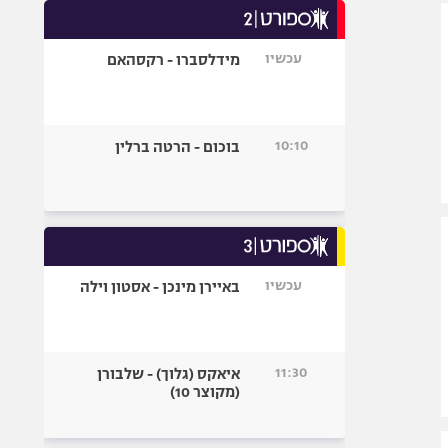
אופניים
עכשיו
מידלסברו - רקסהאם
ספורט מוטורי
כדורמים
פוטבול אמריקאי NFL
10:10
בוכום - הרטה ברלין
בייסבול MLB
ספורט אתגרי
ואקסטרים
אומנויות לחימה
גיימינג E-Sports
עכשיו
באיירן מינכן - אסטון וילה
11:30
איאקס (גלוך) - שלבורן
(מקוצר 10)