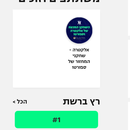
אלקטרה -
שחקני
המחזור של
ספורט1
רץ ברשת
הכל >
#1