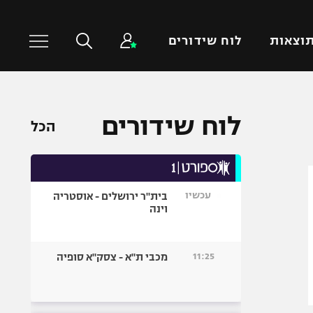
וצאות
לוח שידורים
כדורסל עולמי
ענפים נוספים
לוח שידורים
הכל
NBA
טניס
יורוליג
כדוריד
יורוקאפ
כדורעף
עכשיו
בית"ר ירושלים - אוסטריה
שחייה
וינה
ג'ודו
אגרוף
11:25
מכבי ת"א - צסק"א סופיה
ספורט אולימפי
UFC
היאבקות WWE