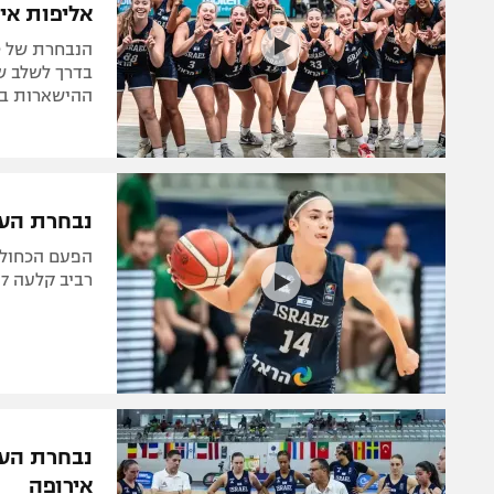
ההישארות בד
נבחרת העת
רביב קלעה 27 נקודות, כוכבת היריבה התפוצצה עם 43
נבחרת העת
אירופה