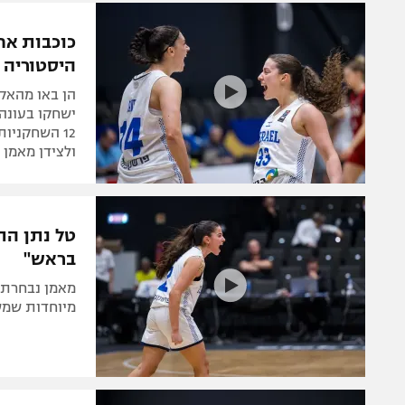
הפועל 
תקנון משתתפים וזוכים בפרסים
כוכבות אח
הפועל 
היסטוריה
תקנון עבור פעילות אלקטרה
הפועל 
תקנון עבור פעילות ספורט 1 – "מרלן"
הן באו מהאקד
מכבי נ
ישחקו בעונה 
טניס
בני יהו
ולצידן מאמן 
גיימינג E-Sports
תנאי שימוש
טל נתן התר
מדיניות פרטיות
בראש"
תקנון פעילות ספורט 1
מאמן נבחרת 
רשיון להקרנה פומבית לבית עסק
מיוחדות שמש
הצטרפות לחבילת הערוצים
לוח דרושים – ג'ובנט
תגיות
המגזין