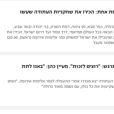
תל אביב
ליגה סינית
ת אחת: הכירו את שחקניות העתודה שעשו
חיפה
ליגה ברזילאית
באר שבע
ליגות נוספות
מיה, כפר סבא, נס ציונה, רמת השרון, בני יהודה ובאר שבע,
תניה
הבאה בכל העולם ממיאמי, דרך טנסי ועד דרום ישראל. הכירו את
12 השחקניות שהובילו את ישראל למשחק גמר אליפות אירופה (ראשון, 20:30)
דה
שסוגר מעגל
גש: "רוצים לזכות". מעיין כהן: "באנו לתת
העתודה יצא מגדרו אחרי ההעפלה לגמר אליפות אירופה: "נשים
קיעות את כל כולן, עם נשמה מאוד גדולה"