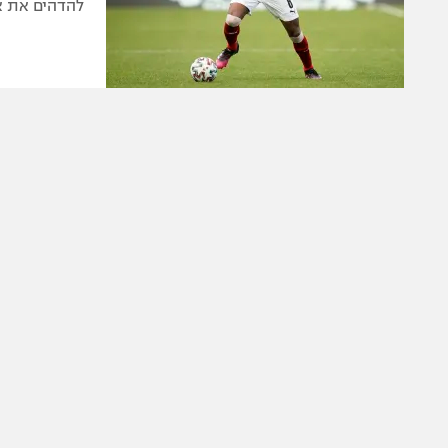
להדהים את א