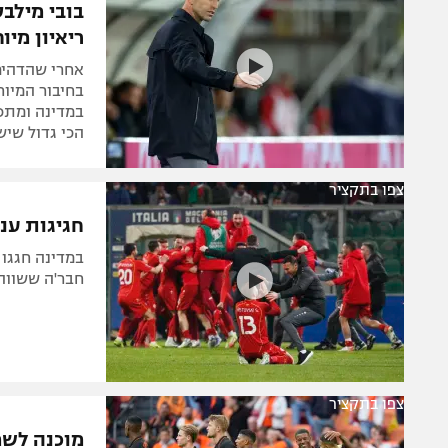
בובי מילבס
ריאיון מיו
אחרי שהדהים 
בחיבור המיוח
במדינה ומתכו
הכי גדול שיש פה" (ג',
צפו בתקציר
חגיגות ענק
חבר'ה ששווה 
צפו בתקציר
מוכנה לשמינית ה