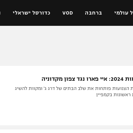
 עולמי
ברחבה
VOD
כדורסל ישראלי
ת
ל ישראלי
כדורגל עולמי
כדורסל ישראלי
על
ליגת האלופות
ליגת ווינר סל
אומית
ליגה אירופית
ליגה לאומית
וטו
ליגה אנגלית
כדורסל נשים
פון מקדוניה
ים
ליגה גרמנית
מכבי תל אביב
 הצנועות פותחות את שלב הבתים של דרג ג' ומקוות להשיג
מדינה
ליגה ספרדית
הפועל חולון
 ראשונות בקמפיין
ישראל
ליגה איטלקית
הפועל ירושלים
יפה
ליגה צרפתית
דני אבדיה
רושלים
ליגה הולנדית
ל אביב
ליגה טורקית