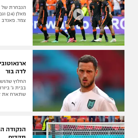
הנבחרת של ד
צמד. פאנדב 
ארנאוטוביץ
לדה בור
החלוץ שהושע
שתארח את צפו
הנקודה הש
תקדים