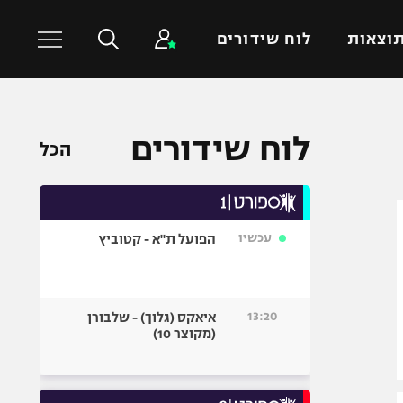
וצאות
לוח שידורים
כדורסל עולמי
ענפים נוספים
לוח שידורים
הכל
NBA
טניס
יורוליג
כדוריד
יורוקאפ
כדורעף
עכשיו
הפועל ת"א - קטוביץ
שחייה
ג'ודו
אגרוף
13:20
איאקס (גלוך) - שלבורן
(מקוצר 10)
ספורט אולימפי
UFC
היאבקות WWE