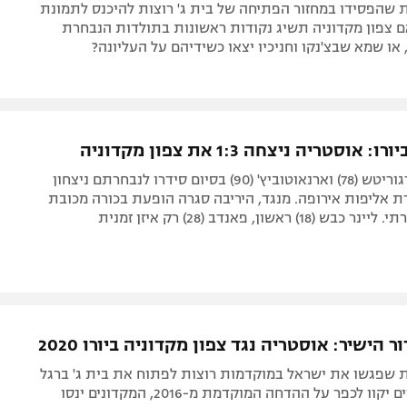
 שהפסידו במחזור הפתיחה של בית ג' רוצות להיכנס לתמונת
 צפון מקדוניה תשיג נקודות ראשונות בתולדות הנבחרת
, או שמא שבצ'נקו וחניכיו יצאו כשידיהם על העליונה?
וסטריה ניצחה 1:3 את צפון מקדוניה
שערים של גרגוריטש (78) וארנאוטוביץ' (90) בסיום סידרו לנבחרתם ניצחון
 אליפות אירופה. מנגד, היריבה סגרה הופעת בכורה מכובת
1) ראשון, פאנדב (28) רק איזן זמנית
 הישיר: אוסטריה נגד צפון מקדוניה ביורו 2020
 שפגשו את ישראל במוקדמות רוצות לפתוח את בית ג' ברגל
ימין. האוסטרים יקוו לכפר על ההדחה המוקדמת מ-2016, המקדונים ינסו