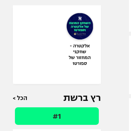
אלקטרה -
שחקני
המחזור של
ספורט1
רץ ברשת
הכל >
#1