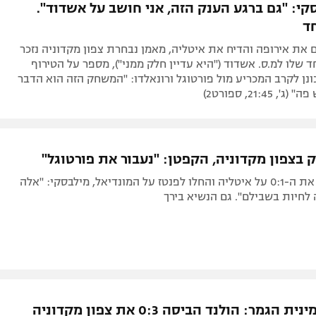
קי: "גם ברגע הענק הזה, אני חושב על אשדוד".
חד
את אירופה והדיח את איטליה, מאמן נבחרת צפון מקדוניה נזכר
ד שלו למ.ס. אשדוד ("היא עדיין חלק ממני"), מספר על הטירוף
נן לקרב המכריע מול פורטוגל ורונאלדו: "המשחק הזה הוא הדבר
 21:45, ספורט2)
 בצפון מקדוניה, הקפטן: "נעבור את פורטוגל"
במדינה חגגו את ה-0:1 על איטליה והחלו לפנטז על המונדיאל, מילבסקי: "אלה
לחיות בשבילם". גם הנשיא בירך
גמר: הולנד הביסה 0:3 את צפון מקדוניה