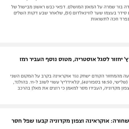
ה בור שמרה על המאזן המושלם. דפאי כבש ראשון מבישול של
מאלן (24) וגם סידר בעצמו שער לווינאלדום (51), שלאחר שבע דקות השלים
נפרד וזכה לתשואות
' יחזור לסגל אוסטריה, מטוס נוסף העביר רמז
ה מהמחזור הקודם ישחק נגד אוקראינה בקרב על המקום השני
בבית ג' ביורו (שלישי, 18:50 בספורט4), קלאידז'יץ' עשוי לשוב ל-11. בהולנד,
ן מקדוניה, העבירו מסר למאמן כי רוצים את מאלן בהרכב
חורה: אוקראינה וצפון מקדוניה קבעו שפל חסר