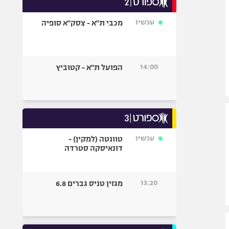
אופניים
עכשיו
מכבי ת"א - צסק"א סופיה
ספורט מוטורי
כדורמים
פוטבול אמריקאי NFL
14:00
הפועל ת"א - קטוביץ
בייסבול MLB
ספורט אתגרי
ואקסטרים
אומנויות לחימה
גיימינג E-Sports
עכשיו
טוונטה (למקין) -
דונאיסקה סטרדה
13:20
מגזין טניס גברים 6.8