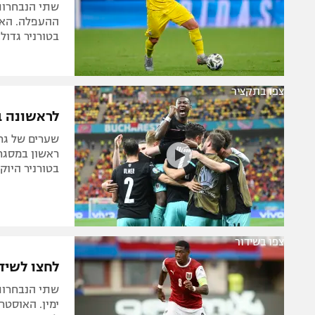
שתי הנבחרות
ההעפלה. האם
בטורניר גדול
צפו בתקציר
לראשונה ביורו: א
ראשון במסגרת
בטורניר היוקרתי. ליינר כבש (8
צפו בשידור
לחצו לשידור
שתי הנבחרות