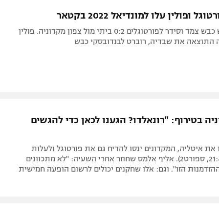
תל אביב
ליגה סינית
ל ופולין עלו למונדיאל 2022 בקטאר
חיפה
ליגה ברזילאית
ברונו פרננדש כבש צמד וסידר לפורטוגלים 0:2 ביתי מול צפון מקדוניה. פולין
באר שבע
ליגות נוספות
 התוצאה את שבדיה, רוברט לבנדובסקי כבש
תניה
דה
יה בטירוף: "רונאלדו? הגענו לכאן כדי להגשים
את איטליה, המקדונים ינסו להדיח גם את פורטוגל ולעלות
למונדיאל (21:45, ספורט2). אליף אלמס שחוזר אחרי השעיה: "לא מתכוונים
זדמנות הזו". וגם: אלו שחקנים יכולים לרשום הופעה חמישית