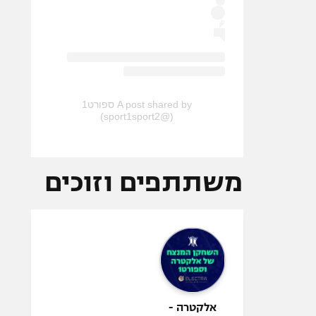
A post shared by ספורט1
(@sport1sport2)
משתתפים וזוכים
אלקטרה -