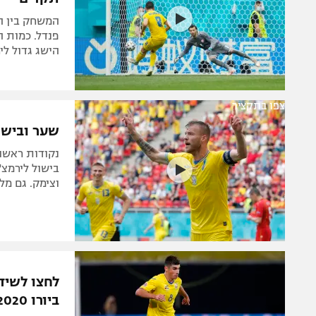
המשחק בין ה
הישג גדול ליר
צפו בתקציר
שער ובישול לירמולנקו, 
וצימק. גם מלינובסקי
לחצו לשיד
ביורו 2020