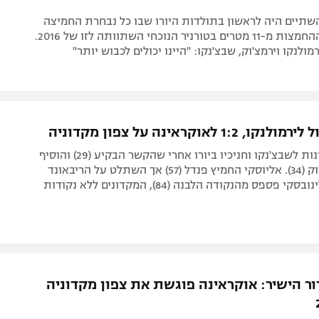
שתיים היה לראשון בתולדות היורו שבו כל נבחרת החמיצה
פנדל. כמות ההחמצות מ-11 מטרים בטורניר הנוכחי השתוותה לזו של 2016.
מולנקו וירמצ'וק, שבצ'נקו: "היינו יכולים לכבוש יותר"
1:2 לאוקראינה על צפון מקדוניה
נקודות ראשונות לשבצ'נקו וחניכיו ביורו אחרי שהקשר הבקיע (29) והוסיף
בישול לירמצ'וק (34). אליוסקי החמיץ פנדל (57) אך השתלט על הריבאונד
 פספס מהנקודה הלבנה (84), המקדונים ללא נקודות
ור הישיר: אוקראינה פוגשת את צפון מקדוניה