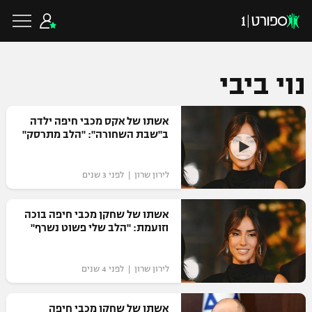
נוי ביבי
כדורגל ישראלי
אשתו של אקס מכבי חיפה ילדה
ב"שבת השחורה": "הלב מתרסק"
ליגת העל
כדורגל עולמי
לירון שרון | לפני 3 שנים
ליגה לאומית
ליגת האלופות
אשתו של שחקן מכבי חיפה בוכה
כדורסל ישראלי
וזועמת: "הלב שלי פשוט נשרף"
גביע הטוטו
ליגה אירופית
ליגת ווינר סל
ליגיונרים
כדורסל עולמי
לירון שרון | לפני 4 שנים
ליגה אנגלית
ליגה לאומית
גביע המדינה
NBA
אשתו של שחקן מכבי חיפה
ליגה גרמנית
ענפים נוספים