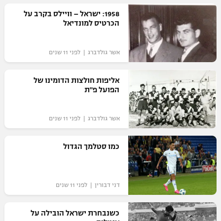
רשיון להקרנה פומבית לבית עסק
1958: ישראל – וויילס בקרב על
הכרטיס למונדיאל
הצטרפות לחבילת הערוצים
אשר גולדברג | לפני 11 שנים
לוח דרושים – ג'ובנט
אליפות חולצות הדומינו של
תגיות
הפועל פ"ת
המגזין
אשר גולדברג | לפני 11 שנים
כמו סטלמך הגדול
דני דבורין | לפני 11 שנים
כשנבחרת ישראל הובילה על