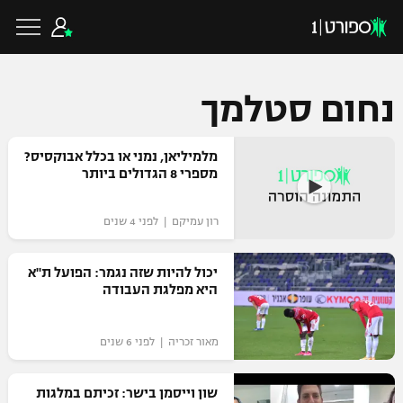
נחום סטלמך
כדורגל ישראלי
מלמיליאן, נמני או בכלל אבוקסיס?
מספרי 8 הגדולים ביותר
ליגת העל
כדורגל עולמי
רון עמיקם | לפני 4 שנים
ליגה לאומית
ליגת האלופות
יכול להיות שזה נגמר: הפועל ת"א
כדורסל ישראלי
היא מפלגת העבודה
גביע הטוטו
ליגה אירופית
ליגת ווינר סל
ליגיונרים
כדורסל עולמי
מאור זכריה | לפני 6 שנים
ליגה אנגלית
ליגה לאומית
גביע המדינה
שון וייסמן בישר: זכיתם במלגות
NBA
ליגה גרמנית
ענפים נוספים