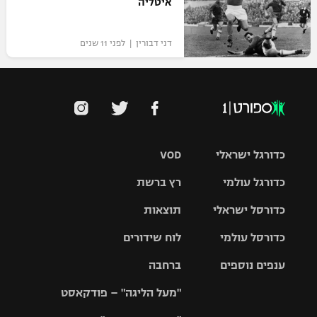
איטליה
דני דבורין | לפני 11 שנים
כדורגל ישראלי
VOD
כדורגל עולמי
רץ ברשת
ליגת העל
כדורסל ישראלי
תוצאות
ליגת
ליגה לאומית
האלופות
כדורסל עולמי
לוח שידורים
ליגת ווינר
סל
גביע הטוטו
ענפים נוספים
ברחבה
ליגה
NBA
אירופית
"מעל הליגה" – פודקאסט
ליגה לאומית
ליגיונרים
טניס
יורוליג
ליגה אנגלית