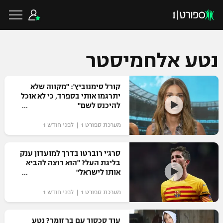
נטע אלחמיסטר
כדורגל ישראלי
קורל סימנוביץ': "מקווה שלא
יתרגמו אותי בספרד, כי לא אוכל
להיכנס לשם"
ליגת העל
כדורגל עולמי
מערכת ספורט 1 | לפני חודש 1
ליגה לאומית
ליגת האלופות
סרג'י רוברטו בדרך למועדון ענק
כדורסל ישראלי
בליגת העל? "הוא רוצה להביא
גביע הטוטו
אותו לישראל"
ליגה אירופית
ליגת ווינר סל
ליגיונרים
כדורסל עולמי
מערכת ספורט 1 | לפני חודש 1
ליגה אנגלית
ליגה לאומית
גביע המדינה
NBA
עוד סכסוך עם בר זומר? נטע
ליגה גרמנית
ענפים נוספים