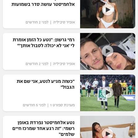
אלחמיסטר עושה סדר בשמועות
כדורסל נשים
נבחרת ישראל
יורוליג
ליגה ספרדית
טניס
VOD
מכבי תל אביב
מכבי חיפה
אופיר סיביליה | לפני 2 חודשים
יורוקאפ
ליגה איטלקית
כדוריד
הפועל חולון
בית"ר ירושלים
רמי גרשון: "נטע כל הזמן אומרת
רץ ברשת
ליגה צרפתית
לי 'אני לא יכולה לסבול אותך'"
כדורעף
הפועל ירושלים
מכבי תל אביב
ליגה הולנדית
שחייה
תוצאות
אופיר סיביליה | לפני 2 חודשים
דני אבדיה
הפועל תל אביב
ליגה טורקית
ג'ודו
"כשזה מגיע לנטע, אני שם את
הפועל חיפה
לוח שידורים
הגבול"
ליגה סינית
אגרוף
הפועל באר שבע
ליגה ברזילאית
ברחבה
מערכת ספורט 1 | לפני 5 חודשים
ספורט אולימפי
מכבי נתניה
ליגות נוספות
UFC
נטע אלחמיסטר נפרדת באופן
"מעל הליגה" – פודקאסט
בני יהודה
רשמי: "זה רגע אחד שמרכז חיים
שלמים"
היאבקות WWE