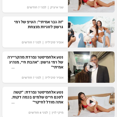
"מחצית בשכונה" – פודקאסט
שני איציק | לפני 7 חודשים
אופניים
"זה גבר אמיתי": הטיפ של רמי
ספורט מוטורי
משתתפים וזוכים בפרסים
גרשון לזוגיות מנצחת
כדורמים
תקנון משתתפים וזוכים בפרסים
טניס
אופיר סיביליה | לפני 7 חודשים
פוטבול אמריקאי NFL
תקנון עבור פעילות אלקטרה
נטע אלחמיסטר נפרדת מהקריירה
גיימינג E-Sports
בייסבול MLB
של רמי גרשון: "אהבת חיי, מנהיג
תקנון עבור פעילות ספורט 1 – "מרלן"
אמיתי"
ספורט אתגרי ואקסטרים
תנאי שימוש
אופיר סיביליה | לפני 7 חודשים
אומנויות לחימה
נטע אלחמיסטר נפרדת: "קשה
מדיניות פרטיות
לסכם חיים שלמים בכמה דקות.
גיימינג E-Sports
אתה מודל לחיקוי"
תקנון פעילות ספורט 1
מיקי לוין | לפני 8 חודשים