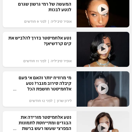
המעשה של רמי גרשון שגרם
לנטע לבכות
אופיר סיביליה | לפני 9 חודשים
נטע אלחמיסטר בדרך להלביש את
קים קרדשיאן?
אופיר סיביליה | לפני 11 חודשים
מי מרוויח יותר והאם אי פעם
קיבלה סירוב מגבר? נטע
אלחמיסטר חושפת הכל
לירון שרון | לפני 12 חודשים
נטע אלחמיסטר מורידה את
הבגדים ומתייחסת לתמונות
הפפרצי שעשו רעש ברשת ‎