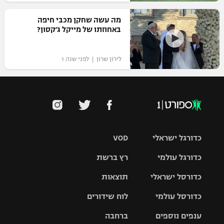
מה עשה שחקן מכבי חיפה
באחוזתו של מייקל ג׳קסון?
לירון שרון | לפני שנה 1
כדורגל ישראלי
VOD
כדורגל עולמי
רץ ברשת
ליגת העל
כדורסל ישראלי
תוצאות
ליגת
ליגה לאומית
האלופות
כדורסל עולמי
לוח שידורים
ליגת ווינר
סל
גביע הטוטו
ענפים נוספים
ברחבה
ליגה
NBA