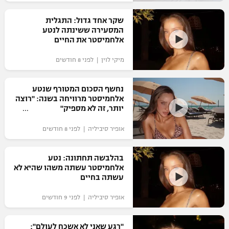
רשיון להקרנה פומבית לבית עסק
שקר אחד גדול: התגלית
המסעירה ששינתה לנטע
הצטרפות לחבילת הערוצים
אלחמיסטר את החיים
מיקי לוין | לפני 8 חודשים
לוח דרושים – ג'ובנט
תגיות
נחשף הסכום המטורף שנטע
אלחמיסטר מרוויחה בשנה: "רוצה
יותר, זה לא מספיק"
המגזין
אופיר סיביליה | לפני 8 חודשים
בהלבשה תחתונה: נטע
אלחמיסטר עשתה משהו שהיא לא
עשתה בחיים
אופיר סיביליה | לפני 9 חודשים
"‎רגע שאני לא אשכח לעולם":