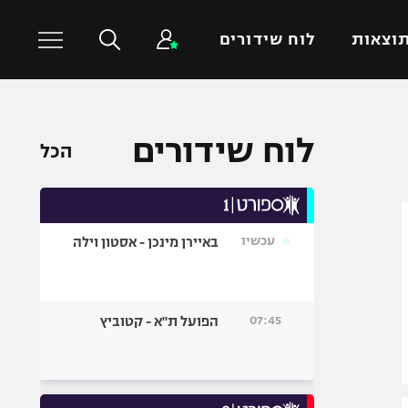
וצאות
לוח שידורים
כדורסל עולמי
ענפים נוספים
לוח שידורים
הכל
NBA
טניס
יורוליג
כדוריד
יורוקאפ
כדורעף
עכשיו
באיירן מינכן - אסטון וילה
שחייה
ג'ודו
אגרוף
07:45
הפועל ת"א - קטוביץ
ספורט אולימפי
UFC
היאבקות WWE