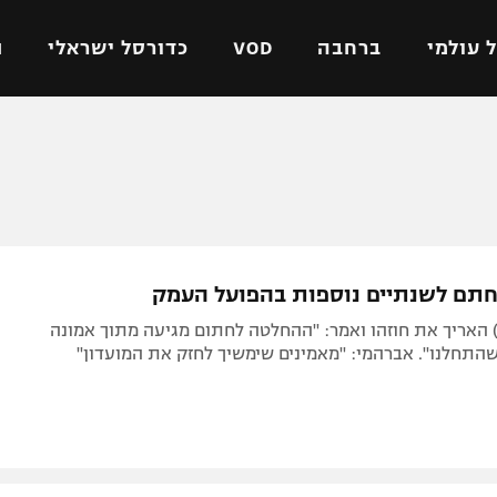
 עולמי
ברחבה
VOD
כדורסל ישראלי
ת
ל ישראלי
כדורגל עולמי
כדורסל ישראלי
על
ליגת האלופות
ליגת ווינר סל
אומית
ליגה אירופית
ליגה לאומית
וטו
ליגה אנגלית
כדורסל נשים
חתם לשנתיים נוספות בהפועל העמק
ים
ליגה גרמנית
מכבי תל אביב
רכז (31, 1.81) האריך את חוזהו ואמר: "ההחלטה לחתום מגיעה מתוך אמונה
מדינה
ליגה ספרדית
הפועל חולון
התחלנו". אברהמי: "מאמינים שימשיך לחזק את המועדון"
ישראל
ליגה איטלקית
הפועל ירושלים
יפה
ליגה צרפתית
דני אבדיה
רושלים
ליגה הולנדית
ל אביב
ליגה טורקית