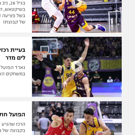
בגיל 6
בשיקטאש, הר
בשל פציעה דו
של קבוצתו
בעיית רכז
לים מדר
גארד הפועל ח
במשחקים האחר
הפועל חול
הרכז שהגיע ב