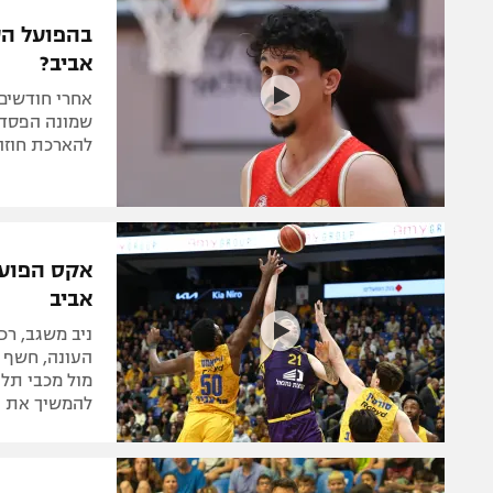
הפועל 
תקנון משתתפים וזוכים בפרסים
בהפועל הע
הפועל 
אביב?
תקנון עבור פעילות אלקטרה
הפועל 
תקנון עבור פעילות ספורט 1 – "מרלן"
אחרי חודשים
מכבי נ
שמונה הפסדים
טניס
להארכת חוזה
בני יהו
גיימינג E-Sports
תנאי שימוש
אקס הפועל
מדיניות פרטיות
אביב
תקנון פעילות ספורט 1
ניב משגב, רכ
רשיון להקרנה פומבית לבית עסק
העונה, חשף 
מול מכבי תל א
הצטרפות לחבילת הערוצים
להמשיך את ה
לוח דרושים – ג'ובנט
תגיות
המגזין