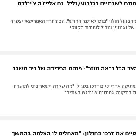
תם לשנתיים בגלבוע/גליל, גם אלייז'ה צ'יילדס
הפועל חולון "מוכן לאתגר החדש", הפורוורד האמריקאי יצטרף
ל ואנוויין ויוביל לעזיבת נזקווסי
צד הכל נראה מוזר": פוסט הפרידה של ניב משגב
יקה אחרי סיום דרכו בסגול: "מה שקרה יישאר ביני למועדון.
ת בתקווה אמיתית שניפגש בעתיד"
סיים את דרכו בחולון: "מאחלים לו הצלחה בהמשך