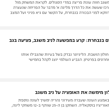
2, ניב משגב חווה עונת פריצה במדי הסגולים. לקראת המשחק מול
כז שעשה את כל הדרך מליגה א' מדבר על הפריחה שנעצרה
וקא לפני הבכורה בנבחרת, על הקשר עם גיא פניני ועל המצב
ים בנבחרת: קרע במפשעה לניב משגב, פציעה בגב
ולון הושבת. הליגיונר נבדק בשל בעיות שהגבילו אותו
ונים בפרטיזן. הגביע העולמי יוצג לקהל בחמישי
ון מימשה את האופציה על ניב משגב
אמצע העונה שעברה מעירוני נהריה ימשיך לעונה נוספת
בקבוצה של מאוריציו בוסקאליה. השחקן בן ה-25 שותף ב-12 משחקי ליגה,