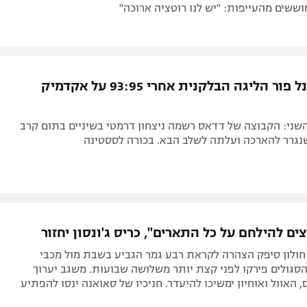
ששים מהעייפות: "יש לנו רוטציה ארוכה"
חולון בפיינל פור הליגה הבלקנית אחרי 93:95 על אקדמיק
שני: הקבוצה של דדאס רשמה ניצחון דרמטי בשיניים בתום קרב
נגרר להארכה ועלתה לשלב הבא. בכורה לססטינה
ים להילחם על כל התארים", כריס ג'ונסון יחזור
חולון סיפק הצהרה לקראת רבע גמר הגביע בשבת מול מכבי
סגולים פירקו לפני קצת יותר משלושה שבועות. משגב יערוך
, האוול ואוחיון ימשיכו להיעדר. חניכיו של סאואנה ינסו להפתיע