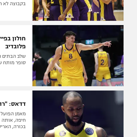
בקבוצה לא חו
פלובדיב
שלב הבתים ה
סופר מותח ש
דדאס: "רוצ
מאמן הפועל 
חיפה, אותה ה
בכורה, האריס