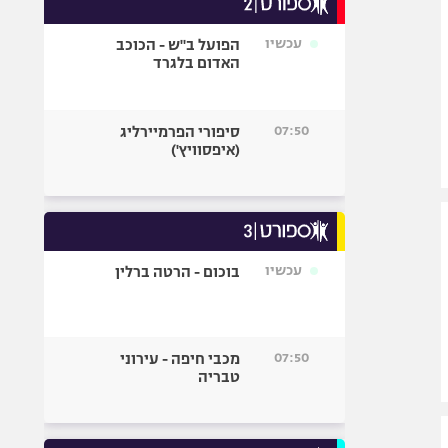
אופניים
עכשיו
הפועל ב"ש - הכוכב
ספורט מוטורי
האדום בלגרד
כדורמים
פוטבול אמריקאי NFL
07:50
סיפורי הפרמיירליג
בייסבול MLB
(איפסוויץ')
ספורט אתגרי
ואקסטרים
אומנויות לחימה
גיימינג E-Sports
עכשיו
בוכום - הרטה ברלין
07:50
מכבי חיפה - עירוני
טבריה