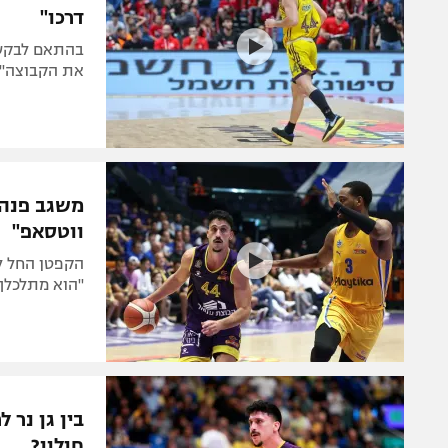
דרכו"
בהתאם לבקשת
את הקבוצה". ג
משגב פנה 
ווטסאפ"
הקפטן החל ל
"הוא מתלכלך, בחוזה של
בין גן נר 
חולון?