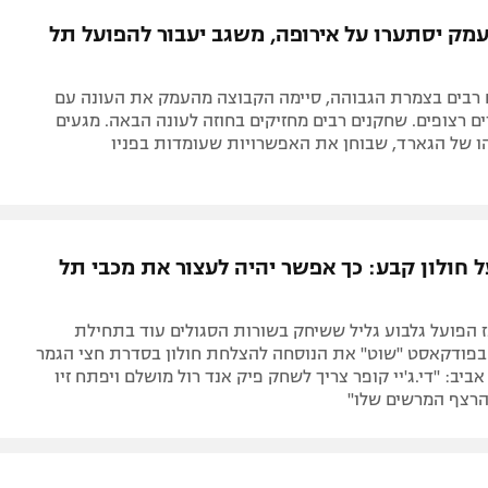
תל אביב
ליגה סינית
מק יסתערו על אירופה, משגב יעבור להפועל תל
חיפה
ליגה ברזילאית
באר שבע
ליגות נוספות
 רבים בצמרת הגבוהה, סיימה הקבוצה מהעמק את העונה עם
תניה
 רצופים. שחקנים רבים מחזיקים בחוזה לעונה הבאה. מגעים
ו של הגארד, שבוחן את האפשרויות שעומדות בפניו
דה
 חולון קבע: כך אפשר יהיה לעצור את מכבי תל
ז הפועל גלבוע גליל ששיחק בשורות הסגולים עוד בתחילת
בפודקאסט "שוט" את הנוסחה להצלחת חולון בסדרת חצי הגמר
ביב: "די.ג'יי קופר צריך לשחק פיק אנד רול מושלם ויפתח זיו
רצף המרשים שלו"