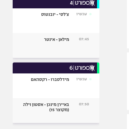
עכשיו
צ'לסי - יובנטוס
07:45
מילאן - אינטר
עכשיו
מידלסברו - רקסהאם
07:50
באיירן מינכן - אסטון וילה
(מקוצר 15)