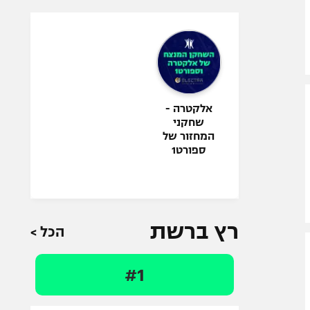
אלקטרה -
שחקני
המחזור של
ספורט1
רץ ברשת
הכל >
#1