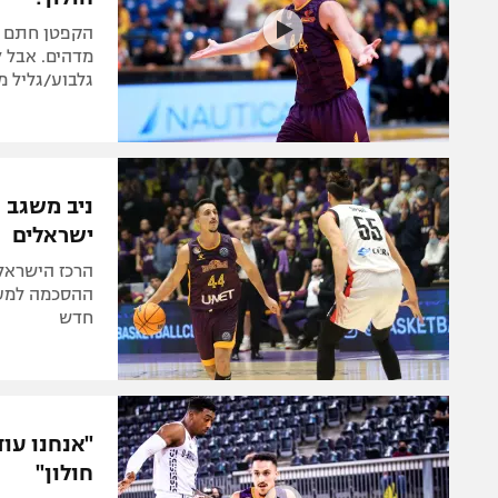
הקפטן חתם בק
מדהים. אבל ל
גלבוע/גליל מ
ניב משגב 
ישראלים
הרכז הישראל
ההסכמה למעב
חדש
"אנחנו עוד
חולון"