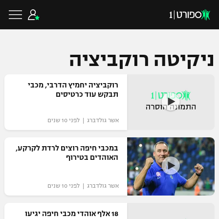
ניקיטה רוקביציה
כדורגל ישראלי
רוקביציה יחמיץ הדרבי, מכבי
תבקש עוד כרטיסים
ליגת העל
כדורגל עולמי
אשר גולדברג | לפני 10 שנים
ליגה לאומית
ליגת האלופות
במכבי חיפה רוצים לרדת לקרקע,
כדורסל ישראלי
האוהדים בטירוף
גביע הטוטו
ליגה אירופית
ליגת ווינר סל
ליגיונרים
כדורסל עולמי
אשר גולדברג | לפני 10 שנים
ליגה אנגלית
ליגה לאומית
גביע המדינה
18 אלף אוהדי מכבי חיפה יגיעו
NBA
ליגה גרמנית
ענפים נוספים