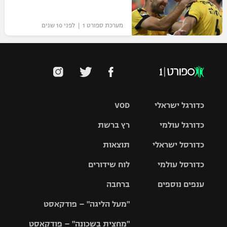
מערכת ספורט 1 | לפני 10 שנים
כדורגל ישראלי
VOD
כדורגל עולמי
רץ ברשת
ליגת העל
כדורסל ישראלי
תוצאות
ליגת
ליגה לאומית
האלופות
כדורסל עולמי
לוח שידורים
ליגת ווינר
סל
גביע הטוטו
ענפים נוספים
ברחבה
ליגה
NBA
אירופית
"מעל הליגה" – פודקאסט
ליגה לאומית
ליגיונרים
טניס
יורוליג
ליגה אנגלית
"מחצית בשכונה" – פודקאסט