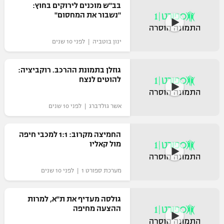
בב"ש מוכנים לירוקים בחוץ:
רשיון להקרנה פומבית לבית עסק
"נשבור את המחסום"
הצטרפות לחבילת הערוצים
ינון בוטביה | לפני 10 שנים
לוח דרושים – ג'ובנט
גוזלן בתמונת ההרכב. רוקביציה:
להוטים לנצח
תגיות
אשר גולדברג | לפני 10 שנים
המגזין
החמיצה מקרוב: 1:1 למכבי חיפה
מול קאליו
מערכת ספורט 1 | לפני 10 שנים
גולסה מעדיף את ת"א, למרות
ההצעה מחיפה