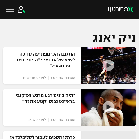
ניק יאנג
כדורגל ישראלי
התגובה הכי מפתיעה עד כה
לשיא של אדבאיו: "הייתי עוצר
ב-81. מגעיל"
ליגת העל
כדורגל עולמי
מערכת ספורט 1 | לפני 5 חודשים
ליגה לאומית
ליגת האלופות
"היה בינינו רגע מרגש ואז קובי
כדורסל ישראלי
בראיינט נכנס וקטע את זה"
גביע הטוטו
ליגה אירופית
ליגת ווינר סל
ליגיונרים
כדורסל עולמי
מערכת ספורט 1 | לפני 2 שנים
ליגה אנגלית
ליגה לאומית
גביע המדינה
NBA
כרמלו הסכים לעבור לקליבלנד או
ליגה גרמנית
ענפים נוספים