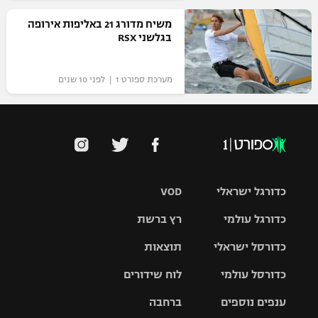
משיח מדורג 21 באליפות אירופה
בגלשני RSX
מערכת ספורט 1 | לפני 10 שנים
כדורגל ישראלי
VOD
כדורגל עולמי
רץ ברשת
ליגת העל
כדורסל ישראלי
תוצאות
ליגת
ליגה לאומית
האלופות
כדורסל עולמי
לוח שידורים
ליגת ווינר
סל
גביע הטוטו
ענפים נוספים
ברחבה
ליגה
NBA
אירופית