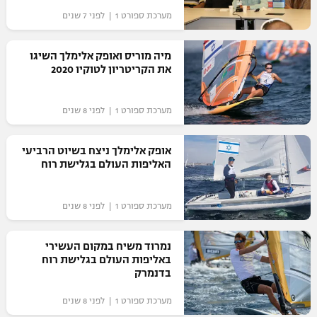
מערכת ספורט 1 | לפני 7 שנים
"מחצית בשכונה" – פודקאסט
אופניים
מיה מוריס ואופק אלימלך השיגו
ספורט מוטורי
משתתפים וזוכים בפרסים
את הקריטריון לטוקיו 2020
כדורמים
תקנון משתתפים וזוכים בפרסים
מערכת ספורט 1 | לפני 8 שנים
טניס
פוטבול אמריקאי NFL
תקנון עבור פעילות אלקטרה
אופק אלימלך ניצח בשיוט הרביעי
גיימינג E-Sports
האליפות העולם בגלישת רוח
בייסבול MLB
תקנון עבור פעילות ספורט 1 – "מרלן"
ספורט אתגרי ואקסטרים
מערכת ספורט 1 | לפני 8 שנים
תנאי שימוש
אומנויות לחימה
נמרוד משיח במקום העשירי
מדיניות פרטיות
באליפות העולם בגלישת רוח
גיימינג E-Sports
בדנמרק
תקנון פעילות ספורט 1
מערכת ספורט 1 | לפני 8 שנים