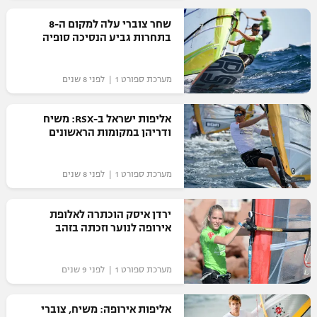
רשיון להקרנה פומבית לבית עסק
שחר צוברי עלה למקום ה-8
בתחרות גביע הנסיכה סופיה
הצטרפות לחבילת הערוצים
מערכת ספורט 1 | לפני 8 שנים
לוח דרושים – ג'ובנט
אליפות ישראל ב-RSX: משיח
תגיות
ודריהן במקומות הראשונים
המגזין
מערכת ספורט 1 | לפני 8 שנים
ירדן איסק הוכתרה לאלופת
אירופה לנוער וזכתה בזהב
מערכת ספורט 1 | לפני 9 שנים
אליפות אירופה: משיח, צוברי