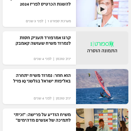
להשגת הכרטיס לפריז 2024
כדורסל נשים
נבחרת ישראל
יורוליג
ליגה ספרדית
טניס
VOD
מכבי תל אביב
מכבי חיפה
מערכת ספורט 1 | לפני 3 שנים
יורוקאפ
ליגה איטלקית
כדוריד
הפועל חולון
בית"ר ירושלים
קרגו אמרפורד תעניק חסות
רץ ברשת
ליגה צרפתית
לנמרוד משיח שעושה קאמבק
כדורעף
הפועל ירושלים
מכבי תל אביב
ליגה הולנדית
שחייה
תוצאות
יניב טוכמן | לפני 4 שנים
דני אבדיה
הפועל תל אביב
ליגה טורקית
ג'ודו
הוא חוזר: נמרוד משיח יתחרה
הפועל חיפה
לוח שידורים
באליפות ישראל בגלשני IQ פויל
ליגה סינית
אגרוף
הפועל באר שבע
ליגה ברזילאית
ברחבה
יניב טוכמן | לפני 4 שנים
ספורט אולימפי
מכבי נתניה
ליגות נוספות
משיח הודיע על פרישה: "זכיתי
UFC
"מעל הליגה" – פודקאסט
בני יהודה
לתמיכה של אנשים מדהימים"
היאבקות WWE