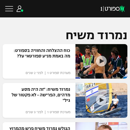
נמרוד משיח
כדורגל ישראלי
כוח ההצלחה והחוויה בספורט:
מה באמת מניע ספורטאי על?
ליגת העל
כדורגל עולמי
מערכת ספורט 1 | לפני 2 שנים
ליגה לאומית
ליגת האלופות
נמרוד משיח: "זה היה מסע
כדורסל ישראלי
מדהים, הפרישה - לא פקטור של
גביע הטוטו
גיל"
ליגה אירופית
ליגת ווינר סל
ליגיונרים
כדורסל עולמי
מערכת ספורט 1 | לפני 3 שנים
ליגה אנגלית
ליגה לאומית
גביע המדינה
NBA
הגולש נמרוד משיח פרש מהמרוץ
ליגה גרמנית
ענפים נוספים