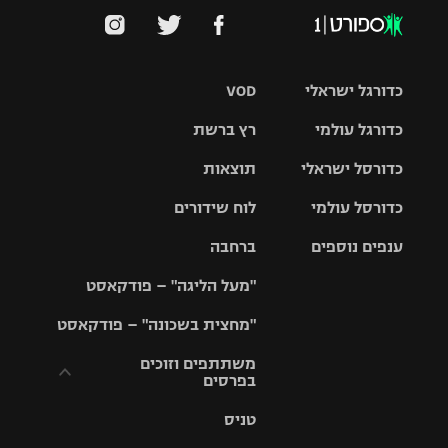
כדורגל ישראלי
VOD
כדורגל עולמי
רץ ברשת
ליגת העל
כדורסל ישראלי
תוצאות
ליגת
ליגה לאומית
האלופות
כדורסל עולמי
לוח שידורים
ליגת ווינר
סל
גביע הטוטו
ענפים נוספים
ברחבה
ליגה
NBA
אירופית
"מעל הליגה" – פודקאסט
ליגה לאומית
ליגיונרים
טניס
יורוליג
ליגה אנגלית
"מחצית בשכונה" – פודקאסט
כדורסל נשים
גביע המדינה
כדוריד
יורוקאפ
ליגה גרמנית
משתתפים וזוכים
בפרסים
מכבי תל
נבחרת
כדורעף
אביב
ישראל
ליגה
טניס
ספרדית
תקנון משתתפים
שחייה