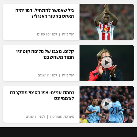
רשיון להקרנה פומבית לבית עסק
גיל שאפשר להתחיל: דפו יהיה
האקס פקטור האנגלי?
הצטרפות לחבילת הערוצים
יעקב זיו | לפני 10 שנים
לוח דרושים – ג'ובנט
קלופ: מצבו של פליפה קוטיניו
תגיות
חמור משחשבנו
המגזין
יעקב זיו | לפני 11 שנים
נחמת עניים: צפו בסיטי מתקרבת
לצ'מפיונס
מערכת ספורט 1 | לפני 11 שנים