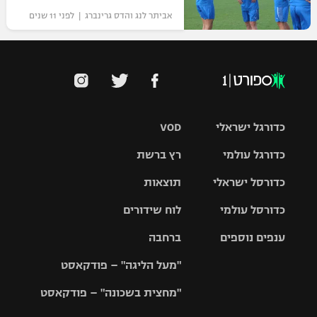
אביתר לנג והדס גרינברג | לפני 11 שנים
כדורגל ישראלי
VOD
כדורגל עולמי
רץ ברשת
ליגת העל
כדורסל ישראלי
תוצאות
ליגת
ליגה לאומית
האלופות
כדורסל עולמי
לוח שידורים
ליגת ווינר
סל
גביע הטוטו
ענפים נוספים
ברחבה
ליגה
NBA
אירופית
"מעל הליגה" – פודקאסט
ליגה לאומית
ליגיונרים
טניס
יורוליג
ליגה אנגלית
"מחצית בשכונה" – פודקאסט
כדורסל נשים
גביע המדינה
כדוריד
יורוקאפ