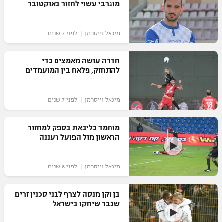
מוגרבי עשוי לחזור באוקטובר
כדורסל נשים
נבחרת ישראל
יורוליג
ליגה ספרדית
טניס
VOD
מכבי תל אביב
מיכאל וייסרמן | לפני 7 שנים
מכבי חיפה
יורוקאפ
ליגה איטלקית
כדוריד
הפועל חולון
בית"ר ירושלים
חדרה עושה מאמצים כדי
רץ ברשת
ליגה צרפתית
להתחזק, פלאח בין המועמדים
כדורעף
הפועל ירושלים
מכבי תל אביב
ליגה הולנדית
שחייה
תוצאות
מיכאל וייסרמן | לפני 7 שנים
דני אבדיה
הפועל תל אביב
ליגה טורקית
ג'ודו
מוחמד כליבאת בספק למחזור
הפועל חיפה
לוח שידורים
הראשון מול הפועל רעננה
ליגה סינית
אגרוף
הפועל באר שבע
ליגה ברזילאית
ברחבה
מיכאל וייסרמן | לפני 8 שנים
ספורט אולימפי
מכבי נתניה
ליגות נוספות
בן זקן מנסה לצרף לבני סכנין זרים
UFC
"מעל הליגה" – פודקאסט
בני יהודה
שכבר שיחקו בישראל
היאבקות WWE