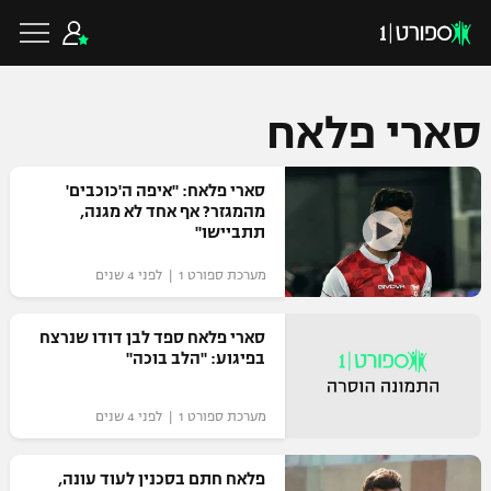
סארי פלאח
כדורגל ישראלי
סארי פלאח: "איפה ה'כוכבים'
מהמגזר? אף אחד לא מגנה,
תתביישו"
ליגת העל
כדורגל עולמי
מערכת ספורט 1 | לפני 4 שנים
ליגה לאומית
ליגת האלופות
סארי פלאח ספד לבן דודו שנרצח
כדורסל ישראלי
בפיגוע: "הלב בוכה"
גביע הטוטו
ליגה אירופית
ליגת ווינר סל
ליגיונרים
כדורסל עולמי
מערכת ספורט 1 | לפני 4 שנים
ליגה אנגלית
ליגה לאומית
גביע המדינה
פלאח חתם בסכנין לעוד עונה,
NBA
ליגה גרמנית
ענפים נוספים