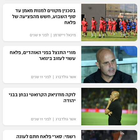
רשיון להקרנה פומבית לבית עסק
בסכנין מקווים למנות מאמן עד
סוף השבוע, חשש מהפציעה של
פלאח
הצטרפות לחבילת הערוצים
מיכאל וייסרמן | לפני 9 שנים
לוח דרושים – ג'ובנט
מורי התנצל בפני האוהדים, פלאח
תגיות
עשוי לעזוב בינואר
המגזין
אשר גולדברג | לפני 11 שנים
לוקה מוז'ניאק הקרואטי נבחן בבני
יהודה
אשר גולדברג | לפני 11 שנים
רשמי: סארי פלאח חתם לעונה