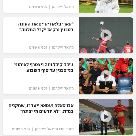
מיכאל וייסרמן | לפני 8 שנים
"מחצית בשכונה" – פודקאסט
אופניים
"סארי פלאח יסיים את העונה
ספורט מוטורי
משתתפים וזוכים בפרסים
בסכנין ורק אז יקבל החלטה"
כדורמים
תקנון משתתפים וזוכים בפרסים
מיכאל וייסרמן | לפני 8 שנים
טניס
פוטבול אמריקאי NFL
תקנון עבור פעילות אלקטרה
ג'יבה קיבל ויזה ויצטרף לאימוני
גיימינג E-Sports
בני סכנין עד סוף השבוע
בייסבול MLB
תקנון עבור פעילות ספורט 1 – "מרלן"
ספורט אתגרי ואקסטרים
מיכאל וייסרמן | לפני 9 שנים
תנאי שימוש
אומנויות לחימה
אבו סאלח ועטאא ייעדרו, שחקנים
מדיניות פרטיות
בפ"ת: "לא יודעים מי יפתח"
גיימינג E-Sports
תקנון פעילות ספורט 1
תומר חבז ומיכאל וייסרמן | לפני 9 שנים