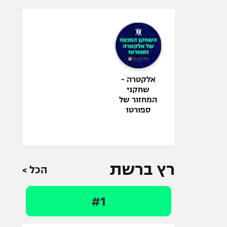
אלקטרה -
שחקני
המחזור של
ספורט1
רץ ברשת
הכל >
#1