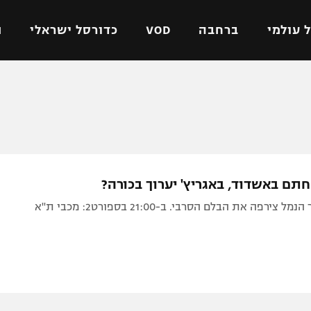
 עולמי
ברחבה
VOD
כדורסל ישראלי
ת
ל ישראלי
כדורגל עולמי
כדורסל ישראלי
על
ליגת האלופות
ליגת ווינר סל
אומית
ליגה אירופית
ליגה לאומית
וטו
ליגה אנגלית
כדורסל נשים
חתם באשדוד, באגריץ' יערוך בכורה?
ים
ליגה גרמנית
מכבי תל אביב
ירפה את הבלם הסרבי. ב-21:00 בספורט2: מכבי ת"א
מדינה
ליגה ספרדית
הפועל חולון
ישראל
ליגה איטלקית
הפועל ירושלים
יפה
ליגה צרפתית
דני אבדיה
רושלים
ליגה הולנדית
ל אביב
ליגה טורקית