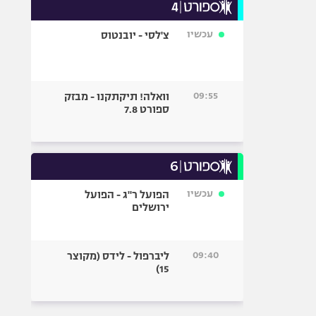
עכשיו
צ'לסי - יובנטוס
09:55
וואלה! תיקתקנו - מבזק
ספורט 7.8
עכשיו
הפועל ר"ג - הפועל
ירושלים
09:40
ליברפול - לידס (מקוצר
15)