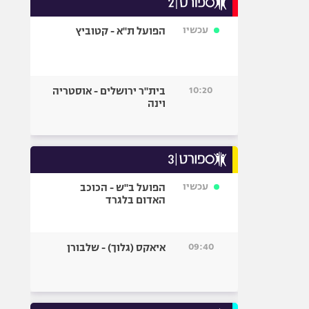
אופניים
עכשיו
הפועל ת"א - קטוביץ
ספורט מוטורי
כדורמים
פוטבול אמריקאי NFL
10:20
בית"ר ירושלים - אוסטריה
בייסבול MLB
וינה
ספורט אתגרי
ואקסטרים
אומנויות לחימה
גיימינג E-Sports
עכשיו
הפועל ב"ש - הכוכב
האדום בלגרד
09:40
איאקס (גלוך) - שלבורן