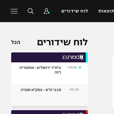
וצאות
לוח שידורים
כדורסל עולמי
ענפים נוספים
לוח שידורים
הכל
NBA
טניס
יורוליג
כדוריד
יורוקאפ
כדורעף
עכשיו
בית"ר ירושלים - אוסטריה
שחייה
וינה
ג'ודו
אגרוף
09:40
מכבי ת"א - צסק"א סופיה
ספורט אולימפי
UFC
היאבקות WWE