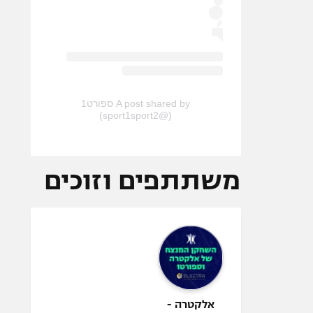
A post shared by ספורט1
(@sport1sport2)
משתתפים וזוכים
אלקטרה -