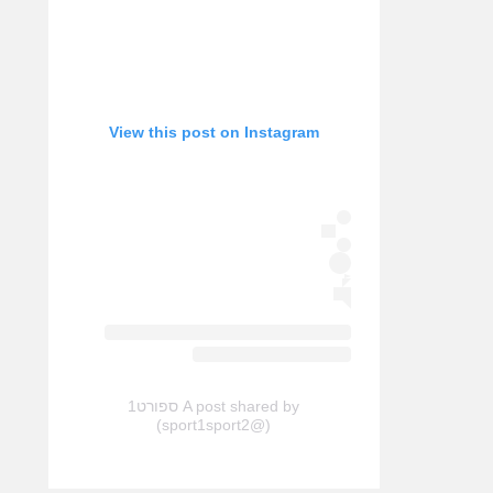
View this post on Instagram
A post shared by ספורט1
(@sport1sport2)