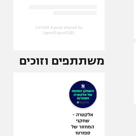
A post shared by ספורט1
(@sport1sport2)
משתתפים וזוכים
אלקטרה -
שחקני
המחזור של
ספורט1