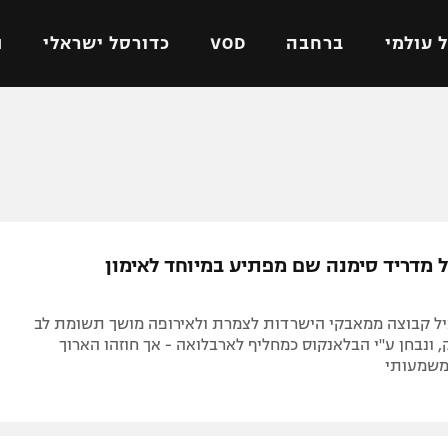
 עולמי
ברחבה
VOD
כדורסל ישראלי
ת
ל ישראלי
כדורגל עולמי
כדורסל ישראלי
על
ליגת האלופות
ליגת ווינר סל
אומית
ליגה אירופית
ליגה לאומית
וטו
ליגה אנגלית
כדורסל נשים
ל מדריד סימנה שם מפתיע במיוחד לאימון
ים
ליגה גרמנית
מכבי תל אביב
מדינה
ליגה ספרדית
הפועל חולון
ל קבוצה ממאבקי הישרדות לצמרת ולאירופה מושך תשומת לב
ישראל
ליגה איטלקית
הפועל ירושלים
, ונבחן ע"י הבלאנקוס כמחליף לארבלואה - אך חוזהו הארוך
משמעותי
יפה
ליגה צרפתית
דני אבדיה
רושלים
ליגה הולנדית
ל אביב
ליגה טורקית