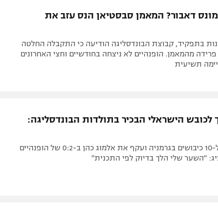
תל אביב
ליגה סינית
מונס דאבור? המאמן סבסטיאן הנס עזב את
חיפה
ליגה ברזילאית
באר שבע
ליגות נוספות
נות בתפקיד, קבוצת הבונדסליגה הודיעה כי התקבלה החלטה
תניה
ידה מהמאמן. הופנהיים לא ניצחה בחודשיים וחצי האחרונים
יימה תשיעית
דה
 לכובש הישראלי הבכיר בתולדות הבונדסליגה:
החלוץ הגיע ל-10 כיבושים בגרמניה ועקף את אלמוג כהן ב-0:2 של הופנהיים
ציג: "השער שלי הלך בדיוק לפי התכנית"