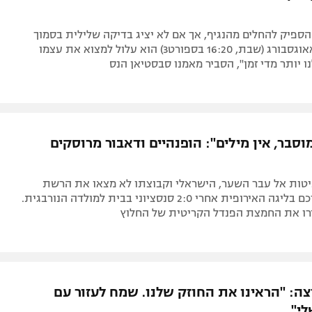
ספיק להחלים מהנגיף, אך אם לא יציג בדיקה שלילית בסמוך
למפגש מול אאוגסבורג (שבת, 16:20 בספורט3) הוא עלול למצוא את עצמו
נו יותר מדי זמן", הסביר מאמנו סבסטיאן הנס
וסבר, אין מילים": הופנהיים ודאבור מרוסקים
ת 35 בעיטות אל עבר השער, הישראלי וקבוצתו לא מצאו את הרשת
וסיימו את דרכם בליגה האירופית אחרי 2:0 סנסציוני בבית למולדה הנורבגית.
ירו את החמצת הפנדל הקריטית של החלוץ
צה: "הראינו את החוזק שלנו. שמח לעזור עם
י"