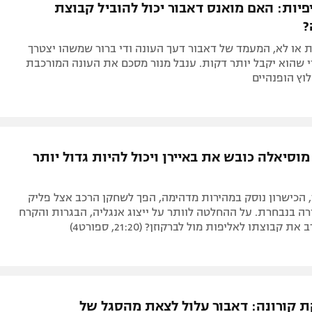
יות: האם מואנס דאבור יכול להוביל קבוצת
?
 או לא, המעמד של דאבור דעך העונה ודי ברור שמשהו יצטרך
 שהוא יקבל יותר דקות. ענבל מנור מסכם את העונה המורכבת
וץ הופנהיים
וסיאלה כובש את באיירן ויכול להיות גדול יותר
1 בלבד, הכישרון נוסק במהירות מדהימה, הפך לשחקן הרכב אצל פליק
רה בנבחרת. על ההחלטה לוותר על ייצוג אנגליה, הבגרות והקרח
 קבוצתו לאליפות מול לברקוזן? (21:20, ספורט4)
ת קורונה: דאבור עלול לצאת מהסגל של