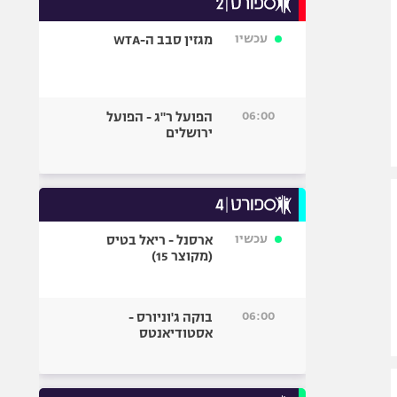
אופניים
עכשיו
מגזין סבב ה-WTA
ספורט מוטורי
כדורמים
פוטבול אמריקאי NFL
06:00
הפועל ר"ג - הפועל
בייסבול MLB
ירושלים
ספורט אתגרי
ואקסטרים
אומנויות לחימה
גיימינג E-Sports
עכשיו
ארסנל - ריאל בטיס
(מקוצר 15)
06:00
בוקה ג'וניורס -
אסטודיאנטס