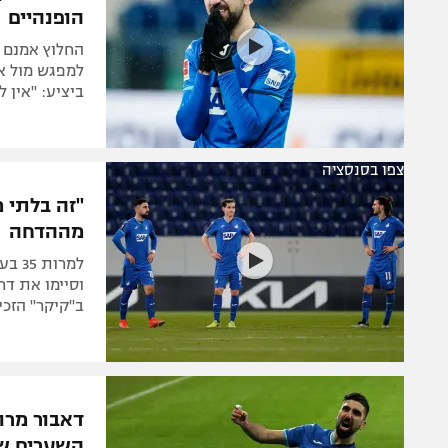
הופנהיים
החלוץ אמנם ה
ביציע: "אין ל
צפו בסנסציה
"זה בלתי מ
מההדחה
למרו
ב"קיקר" הזכ
דאבור מרו
השערים של