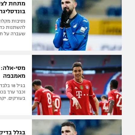
מתחת לציפ
בונדסליגה
נסיבות מקלות
להשתנות כדי
שעברה על חל
מסי-אלה: מ
מאמבפה
בגיל 8
וכבר ערך בכו
בעורקים. יקרב את
בגלל בדיק