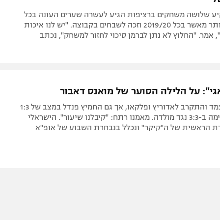
ע שלושה משחקים ברציפות הגיע לעשרה שערים העונה בכל
המסגרות - יותר מאשר בכל 2019/20 וזכה לשבחים בקבוצה. "יש לנו איכות
 אמר. "החלוץ לא נתן לברמן סיכוי לחזור למשחק", נכתב
גי": על הלילה הסוער של מואנס דאבור
החלוץ כבש צמד והתקרב לאדוריץ ופלקאו, אך גם החמיץ פנדל במצב של 1:3
והופנהיים סיימה ב-3:3 נגד מולדה. מאמנו רתח: "קיבלנו שיעור". הישראלי
רת הראשית של ה"קיקר" ונכלל בנבחרת השבוע של אופ"א