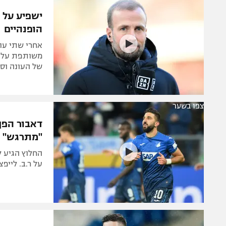
הפועל 
תקנון משתתפים וזוכים בפרסים
ישפיע על 
הפועל 
הופנהיים
תקנון עבור פעילות אלקטרה
הפועל 
תקנון עבור פעילות ספורט 1 – "מרלן"
אחרי שתי עו
מכבי נ
משותפת על פר
טניס
של העונה וס
בני יהו
גיימינג E-Sports
תנאי שימוש
צפו בשער
דאבור הפך
מדיניות פרטיות
"מתרגש"
תקנון פעילות ספורט 1
רשיון להקרנה פומבית לבית עסק
על ר.ב. לייפ
הצטרפות לחבילת הערוצים
לוח דרושים – ג'ובנט
תגיות
המגזין