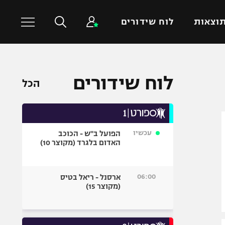
וצאות
לוח שידורים
כדורסל עולמי
ענפים נוספים
לוח שידורים
הכל
NBA
טניס
יורוליג
כדוריד
יורוקאפ
כדורעף
עכשיו
הפועל ב"ש - הכוכב
שחייה
האדום בלגרד (מקוצר 10)
ג'ודו
אגרוף
06:00
ארסנל - ריאל בטיס
(מקוצר 15)
ספורט אולימפי
UFC
היאבקות WWE