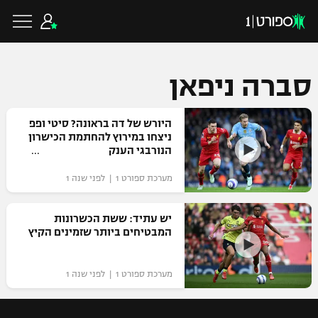
סברה ניפאן
כדורגל ישראלי
היורש של דה בראונה? סיטי ופפ
ניצחו במירוץ להחתמת הכישרון
הנורבגי הענק
ליגת העל
כדורגל עולמי
מערכת ספורט 1 | לפני שנה 1
ליגה לאומית
ליגת האלופות
יש עתיד: ששת הכשרונות
כדורסל ישראלי
המבטיחים ביותר שזמינים הקיץ
גביע הטוטו
ליגה אירופית
ליגת ווינר סל
ליגיונרים
כדורסל עולמי
מערכת ספורט 1 | לפני שנה 1
ליגה אנגלית
ליגה לאומית
גביע המדינה
NBA
ליגה גרמנית
ענפים נוספים